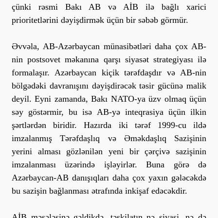
çünki rəsmi Bakı AB və AİB ilə bağlı xarici
prioritetlərini dəyişdirmək üçün bir səbəb görmür.
Əvvəla, AB-Azərbaycan münasibətləri daha çox AB-
nin postsovet məkanına qarşı siyasət strategiyası ilə
formalaşır. Azərbaycan kiçik tərəfdaşdır və AB-nin
bölgədəki davranışını dəyişdirəcək təsir gücünə malik
deyil. Eyni zamanda, Bakı NATO-ya üzv olmaq üçün
səy göstərmir, bu isə AB-yə inteqrasiya üçün ilkin
şərtlərdən biridir. Hazırda iki tərəf 1999-cu ildə
imzalanmış Tərəfdaşlıq və Əməkdaşlıq Sazişinin
yerini alması gözlənilən yeni bir çərçivə sazişinin
imzalanması üzərində işləyirlər. Buna görə də
Azərbaycan-AB danışıqları daha çox yaxın gələcəkdə
bu sazişin bağlanması ətrafında inkişaf edəcəkdir.
AİB məsələsinə gəldikdə, təşkilatın nə siyasi, nə də