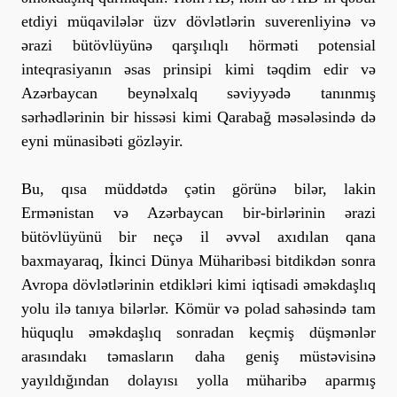
etdiyi müqavilələr üzv dövlətlərin suverenliyinə və
ərazi bütövlüyünə qarşılıqlı hörməti potensial
inteqrasiyanın əsas prinsipi kimi təqdim edir və
Azərbaycan beynəlxalq səviyyədə tanınmış
sərhədlərinin bir hissəsi kimi Qarabağ məsələsində də
eyni münasibəti gözləyir.
Bu, qısa müddətdə çətin görünə bilər, lakin
Ermənistan və Azərbaycan bir-birlərinin ərazi
bütövlüyünü bir neçə il əvvəl axıdılan qana
baxmayaraq, İkinci Dünya Müharibəsi bitdikdən sonra
Avropa dövlətlərinin etdikləri kimi iqtisadi əməkdaşlıq
yolu ilə tanıya bilərlər. Kömür və polad sahəsində tam
hüquqlu əməkdaşlıq sonradan keçmiş düşmənlər
arasındakı təmasların daha geniş müstəvisinə
yayıldığından dolayısı yolla müharibə aparmış