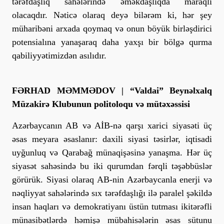
tərəfdaşlıq sahələrində əməkdaşlıqda maraqlı
olacaqdır. Nəticə olaraq deyə bilərəm ki, hər şey
müharibəni arxada qoymaq və onun böyük birləşdirici
potensialına yanaşaraq daha yaxşı bir bölgə qurma
qabiliyyətimizdən asılıdır.
FƏRHAD MƏMMƏDOV | “Valdai” Beynəlxalq
Müzakirə Klubunun politoloqu və mütəxəssisi
Azərbaycanın AB və AİB-nə qarşı xarici siyasəti üç
əsas meyara əsaslanır: daxili siyasi təsirlər, iqtisadi
uyğunluq və Qarabağ münaqişəsinə yanaşma. Hər üç
siyasət sahəsində bu iki qurumdan fərqli təşəbbüslər
görürük. Siyasi olaraq AB-nin Azərbaycanla enerji və
nəqliyyat sahələrində sıx tərəfdaşlığı ilə paralel şəkildə
insan haqları və demokratiyanı üstün tutması ikitərəfli
münasibətlərdə həmişə mübahisələrin əsas sütunu