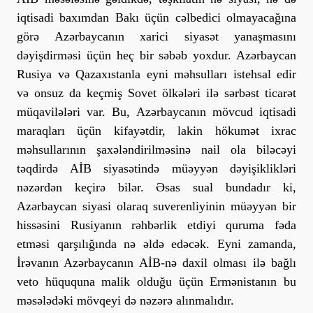
iqtisadi baxımdan Bakı üçün cəlbedici olmayacağına
görə Azərbaycanın xarici siyasət yanaşmasını
dəyişdirməsi üçün heç bir səbəb yoxdur. Azərbaycan
Rusiya və Qazaxıstanla eyni məhsulları istehsal edir
və onsuz da keçmiş Sovet ölkələri ilə sərbəst ticarət
müqavilələri var. Bu, Azərbaycanın mövcud iqtisadi
maraqları üçün kifayətdir, lakin hökumət ixrac
məhsullarının şaxələndirilməsinə nail ola biləcəyi
təqdirdə AİB siyasətində müəyyən dəyişiklikləri
nəzərdən keçirə bilər. Əsas sual bundadır ki,
Azərbaycan siyasi olaraq suverenliyinin müəyyən bir
hissəsini Rusiyanın rəhbərlik etdiyi quruma fəda
etməsi qarşılığında nə əldə edəcək. Eyni zamanda,
İrəvanın Azərbaycanın AİB-nə daxil olması ilə bağlı
veto hüququna malik olduğu üçün Ermənistanın bu
məsələdəki mövqeyi də nəzərə alınmalıdır.