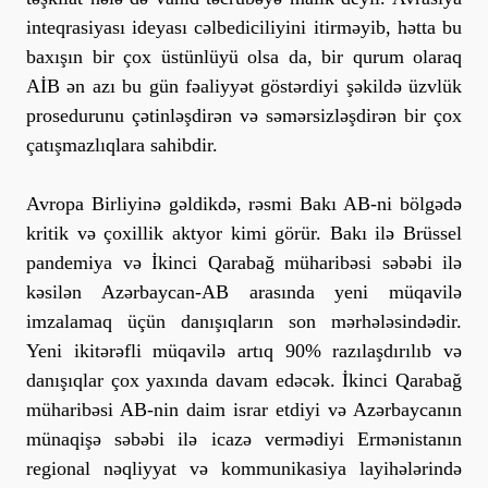
inteqrasiyası ideyası cəlbediciliyini itirməyib, hətta bu
baxışın bir çox üstünlüyü olsa da, bir qurum olaraq
AİB ən azı bu gün fəaliyyət göstərdiyi şəkildə üzvlük
prosedurunu çətinləşdirən və səmərsizləşdirən bir çox
çatışmazlıqlara sahibdir.
Avropa Birliyinə gəldikdə, rəsmi Bakı AB-ni bölgədə
kritik və çoxillik aktyor kimi görür. Bakı ilə Brüssel
pandemiya və İkinci Qarabağ müharibəsi səbəbi ilə
kəsilən Azərbaycan-AB arasında yeni müqavilə
imzalamaq üçün danışıqların son mərhələsindədir.
Yeni ikitərəfli müqavilə artıq 90% razılaşdırılıb və
danışıqlar çox yaxında davam edəcək. İkinci Qarabağ
müharibəsi AB-nin daim israr etdiyi və Azərbaycanın
münaqişə səbəbi ilə icazə vermədiyi Ermənistanın
regional nəqliyyat və kommunikasiya layihələrində