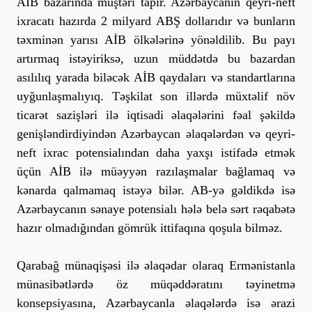
AİB bazarında müştəri tapır. Azərbaycanın qeyri-neft
ixracatı hazırda 2 milyard ABŞ dollarıdır və bunların
təxminən yarısı AİB ölkələrinə yönəldilib. Bu payı
artırmaq istəyiriksə, uzun müddətdə bu bazardan
asılılıq yarada biləcək AİB qaydaları və standartlarına
uyğunlaşmalıyıq. Təşkilat son illərdə müxtəlif növ
ticarət sazişləri ilə iqtisadi əlaqələrini fəal şəkildə
genişləndirdiyindən Azərbaycan əlaqələrdən və qeyri-
neft ixrac potensialından daha yaxşı istifadə etmək
üçün AİB ilə müəyyən razılaşmalar bağlamaq və
kənarda qalmamaq istəyə bilər. AB-yə gəldikdə isə
Azərbaycanın sənaye potensialı hələ belə sərt rəqabətə
hazır olmadığından gömrük ittifaqına qoşula bilməz.
Qarabağ münaqişəsi ilə əlaqədar olaraq Ermənistanla
münasibətlərdə öz müqəddəratını təyinetmə
konsepsiyasına, Azərbaycanla əlaqələrdə isə ərazi