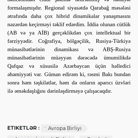
formalaşmışdır. Regional siyasətdə Qarabağ məsələsi
ətrafında daha çox hibrid dinamikalar yanaşmasını
nəzərdən keçirməyi təklif edərdim. İddia olunan cütlük
(AB və ya AİB) gerçəklikdən çox intellektual bir
fərziyyədir. Coğrafiya, bölgəçilik, Rusiya-Türkiyə
münasibətlərinin dinamikası və ABŞ-Rusiya
münasibətlərinin müəyyən dərəcədə ümumilikdə
Qafqaz və xüsusilə Azərbaycan üçün həlledici
əhəmiyyəti var. Güman edirəm ki, rəsmi Bakı bundan
sonra həm təşkilatlar, həm də onların aparıcı üzvləri
ilə əməkdaşlığını dərinləşdirməyə çalışacaqdır.
ETIKETLƏR :
Avropa Birliyi