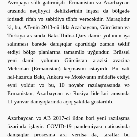
Avropaya sülh gətirmişdi. Ermənistan və Azərbaycan
arasında nəqliyyat dəhlizlərinin inşası da bölgədə
iqtisadi rifah və sabitliyə töhfə verəcəkdir. Maraqlıdır
ki, bu, AB-nin 2013-cü ildə Azərbaycan, Gürcüstan və
Türkiyə arasında Bakı-Tbilisi-Qars dəmir yolunun işə
salınması barədə danışıqlar aparıldığı zaman təklif
etdiyi bölgə planlarına tamamilə uyğundur. Brüssel
yeni dəmir yolunun Gürcüstan ərazisi əvəzinə
Mehridən (Ermənistan) keçməsini istəyirdi. Bu xətt
hal-hazırda Bakı, Ankara və Moskvanın müdafiə etdiyi
eyni yoldur və bu, 10 noyabr razılaşmasında və
Ermənistan, Azərbaycan və Rusiya liderləri arasında
11 yanvar danışıqlarında açıq şəkildə göstərilib.
Azərbaycan və AB 2017-ci ildən bəri yeni razılaşma
üzərində işləyir. COVID-19 pandemiyası nəticəsində
danışıqlar prosesinə ara verilsə də, tərəflər bu