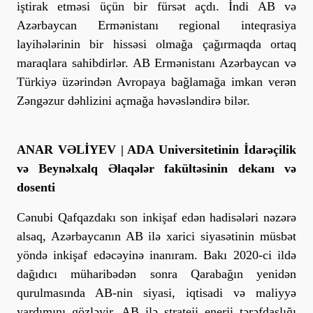
iştirak etməsi üçün bir fürsət açdı. İndi AB və
Azərbaycan Ermənistanı regional inteqrasiya
layihələrinin bir hissəsi olmağa çağırmaqda ortaq
maraqlara sahibdirlər. AB Ermənistanı Azərbaycan və
Türkiyə üzərindən Avropaya bağlamağa imkan verən
Zəngəzur dəhlizini açmağa həvəsləndirə bilər.
ANAR VƏLİYEV | ADA Universitetinin İdarəçilik
və Beynəlxalq Əlaqələr fakültəsinin dekanı və
dosenti
Cənubi Qafqazdakı son inkişaf edən hadisələri nəzərə
alsaq, Azərbaycanın AB ilə xarici siyasətinin müsbət
yöndə inkişaf edəcəyinə inanıram. Bakı 2020-ci ildə
dağıdıcı müharibədən sonra Qarabağın yenidən
qurulmasında AB-nin siyasi, iqtisadi və maliyyə
yardımını gözləyir. AB ilə strateji enerji tərəfdaşlığı