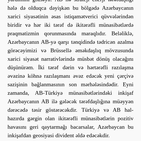
hələ də olduqca dəyişkən bu bölgədə Azərbaycanın
xarici siyasətinin əsas istiqamətverici qüvvələrindən
biridir və hər iki tərəf də ikitərəfli münasibətlərdə
praqmatizmin qorunmasında maraqlıdır. Beləliklə,
Azərbaycanın AB-yə qarşı tənqidində tədricən azalma
görəcəyimizi və Brüssellə əməkdaşlıq mövzusunda
xarici siyasət narrativlərində müsbət dönüş olacağını
düşünürəm. İki tərəf dərin və hərtərəfli razılaşma
əvəzinə köhnə razılaşmanı əvəz edəcək yeni çərçivə
sazişinin bağlanmasının son mərhələsindədir. Eyni
zamanda, AB-Türkiyə münasibətlərindəki inkişaf
Azərbaycanın AB ilə gələcək tərəfdaşlığına müəyyən
dərəcədə təsir göstərəcəkdir. Türkiyə və AB hal-
hazırda gərgin olan ikitərəfli münasibətlərin pozitiv
havasını geri qaytarmağı bacarsalar, Azərbaycan bu
inkişafdan geosiyasi divident əldə edəcəkdir.