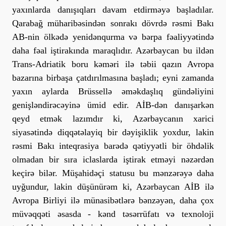
yaxınlarda danışıqları davam etdirməyə başladılar.
Qarabağ müharibəsindən sonrakı dövrdə rəsmi Bakı
AB-nin ölkədə yenidənqurma və bərpa fəaliyyətində
daha fəal iştirakında maraqlıdır. Azərbaycan bu ildən
Trans-Adriatik boru kəməri ilə təbii qazın Avropa
bazarına birbaşa çatdırılmasına başladı; eyni zamanda
yaxın aylarda Brüssellə əməkdaşlıq gündəliyini
genişləndirəcəyinə ümid edir. AİB-dən danışarkən
qeyd etmək lazımdır ki, Azərbaycanın xarici
siyasətində diqqətəlayiq bir dəyişiklik yoxdur, lakin
rəsmi Bakı inteqrasiya barədə qətiyyətli bir öhdəlik
olmadan bir sıra iclaslarda iştirak etməyi nəzərdən
keçirə bilər. Müşahidəçi statusu bu mənzərəyə daha
uyğundur, lakin düşünürəm ki, Azərbaycan AİB ilə
Avropa Birliyi ilə münasibətlərə bənzəyən, daha çox
müvəqqəti əsasda - kənd təsərrüfatı və texnoloji