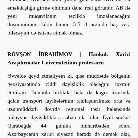
əməkdaşlığa girmə ehtimalı daha real görünür. AB ilə
yeni müqavilənin tezliklə imzalanacağını
düşünmürəm, lakin bunun 3-5 il ərzində baş verə
biləcəyini də istisna etmək olmaz.
RÖVŞƏN İBRAHİMOV | Hankuk Xarici
Araşdırmalar Universitetinin professoru
Əvvəlcə qeyd etməliyəm ki, qısa müddətdə bölgənin
geosiyasətində ciddi dəyişiklik olacağını təxmin
etmirəm. Bununla birlikdə hələ də kağız üzərində
qalan transport layihələrinin reallaşdırılması orta və
uzunmüddətli dövrdə regional təsir balansında
müəyyən dəyişikliklərə səbəb ola bilər. Eyni sözləri
Qarabağda 44 günlük müharibədən sonra
Azərbaycanın xarici siyasəti barədə də demək olar,