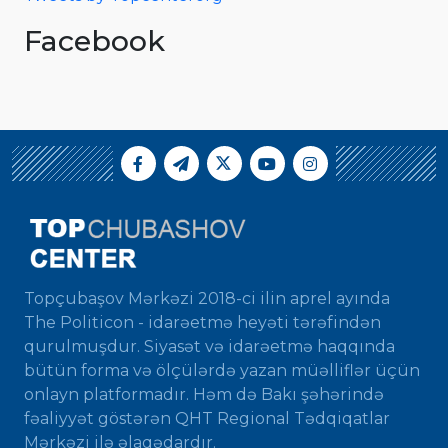
Facebook
Topçubaşov Mərkəzi 2018-ci ilin aprel ayında
The Politicon - idarəetmə heyəti tərəfindən
qurulmuşdur. Siyasət və idarəetmə haqqında
bütün forma və ölçülərdə yazan müəlliflər üçün
onlayn platformadır. Həm də Bakı şəhərində
fəaliyyət göstərən QHT Regional Tədqiqatlar
Mərkəzi ilə əlaqədardır.