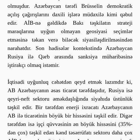
olmuşdur. Azərbaycan tərəfi Brüsselin demokratik
açılış çağırışlarını daxili işlərə müdaxilə kimi qəbul
edir. AİB-nə gəldikdə Bakı təşkilatın strateji
maraqlarına uyğun olmayan geosiyasi seçimlər
etməsinə təkan verə biləcək siyasiləşdirilməsindən
narahatdır. Son hadisələr kontekstində Azərbaycan
Rusiya ilə Qərb arasında sanksiya müharibəsinə
iştirakçı olmaq istəmir.
İqtisadi uyğunluq cəhətdən qeyd etmək lazımdır ki,
AB Azərbaycanın əsas ticarət tərəfdaşıdır, Rusiya isə
qeyri-neft sektoru əməkdaşlığında siyahıda üstünlük
təşkil edir. Bir tərəfdən enerji ixracatı Azərbaycanın
AB ilə ticarətinin böyük bir hissəsini təşkil edir. Digər
tərəfdən isə işçi qüvvəsinin ən böyük hissəsini (35%-
dən çox) təşkil edən kənd təsərrüfatı sektoru daha çox