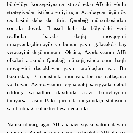
bütövlüyü konsepsiyasına istinad edən AB iki yönlü
strategiyadan istifadə etdiyi üçün Azərbaycan üçün öz
cazibəsini daha da itirir. Qarabağ müharibəsindən
sonrakı dövrdə Brüssel hələ də bölgədəki yeni
reallıqlar barədə dəqiq mövqeyini
müəyyənləşdirməyib və bunun yaxın gələcəkdə baş
verəcəyini düşünmürəm. Əksinə, Azərbaycanın AİB
ölkələri arasında Qarabağ münaqişəsində onun haqlı
mövqeyini dəstəkləyən yaxın tərəfdaşları var. Bu
baxımdan, Ermənistanla münasibətlər normallaşarsa
və İrəvan Azərbaycanın beynəlxalq səviyyədə qəbul
edilmiş sərhədləri daxilində ərazi bütövlüyünü
tanıyarsa, rəsmi Bakı qurumda müşahidəçi statusuna
sahib olmağı cəlbedici hesab edə bilər.
Nəticə olaraq, əgər AB ənənəvi siyasi xəttini davam
etdirərsə, Azərbaycanın yaxın gələcəkdə AİB ilə sıx