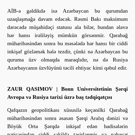
AİB-ə gəldikdə isə Azərbaycan bu qurumdan
uzaqlaşmağa davam edəcək. Rəsmi Bakı maksimum
dərəcədə müşahidəçi statusu ala bilər, bundan əlavə
hər hansı irəliləyiş mümkün görsənmir. Qarabağ
müharibəsindən sonra bu məsələdə hər hansı bir ciddi
inkişaf gözləmək hələ tezdir, çünki nə Azərbaycan bu
quruma üzv olmaqda maraqlıdır, nə də Rusiya
Azərbaycanın üzvlüyünü təcili ehtiyac kimi qəbul edir.
ZAUR QASIMOV | Bonn Universitetinin Şərqi
Avropa və Rusiya tarixi üzrə baş tədqiqatçısı
Qafqazın geopolitikası xüsusilə keçənilki Qarabağ
müharibəsindən sonra əsasən Şərqi Aralıq dənizi və
Böyük Orta Şərqdə inkişaf edən hadisələrin
nəticəsindən ciddi şəkildə təsirlənmiş və nəhayət