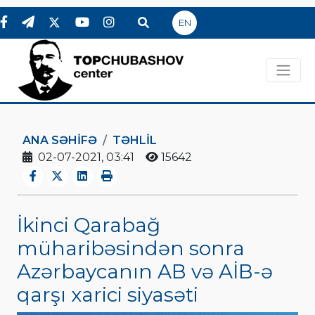
EN
ANA SƏHIFƏ
TƏHLİL
02-07-2021, 03:41
15642
İkinci Qarabağ
müharibəsindən sonra
Azərbaycanın AB və AİB-ə
qarşı xarici siyasəti