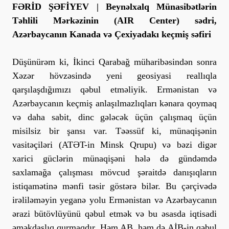
FƏRİD ŞƏFİYEV | Beynəlxalq Münasibətlərin
Təhlili Mərkəzinin (AIR Center) sədri,
Azərbaycanın Kanada və Çexiyadakı keçmiş səfiri
Düşünürəm ki, İkinci Qarabağ müharibəsindən sonra
Xəzər hövzəsində yeni geosiyasi reallıqla
qarşılaşdığımızı qəbul etməliyik. Ermənistan və
Azərbaycanın keçmiş anlaşılmazlıqları kənara qoymaq
və daha sabit, dinc gələcək üçün çalışmaq üçün
misilsiz bir şansı var. Təəssüf ki, münaqişənin
vasitəçiləri (ATƏT-in Minsk Qrupu) və bəzi digər
xarici güclərin münaqişəni hələ də gündəmdə
saxlamağa çalışması mövcud şəraitdə danışıqların
istiqamətinə mənfi təsir göstərə bilər. Bu çərçivədə
irəliləməyin yeganə yolu Ermənistan və Azərbaycanın
ərazi bütövlüyünü qəbul etmək və bu əsasda iqtisadi
əməkdaşlıq qurmaqdır. Həm AB, həm də AİB-in qəbul