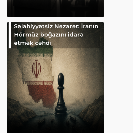
Səlahiyyətsiz Nəzarət: İranın
Hörmüz boğazını idarə
etmək cəhdi