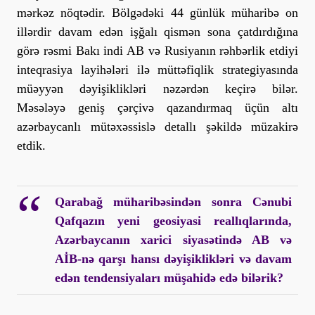
mərkəz nöqtədir. Bölgədəki 44 günlük müharibə on
illərdir davam edən işğalı qismən sona çatdırdığına
görə rəsmi Bakı indi AB və Rusiyanın rəhbərlik etdiyi
inteqrasiya layihələri ilə müttəfiqlik strategiyasında
müəyyən dəyişiklikləri nəzərdən keçirə bilər.
Məsələyə geniş çərçivə qazandırmaq üçün altı
azərbaycanlı mütəxəssislə detallı şəkildə müzakirə
etdik.
Qarabağ müharibəsindən sonra Cənubi
Qafqazın yeni geosiyasi reallıqlarında,
Azərbaycanın xarici siyasətində AB və
AİB-nə qarşı hansı dəyişiklikləri və davam
edən tendensiyaları müşahidə edə bilərik?