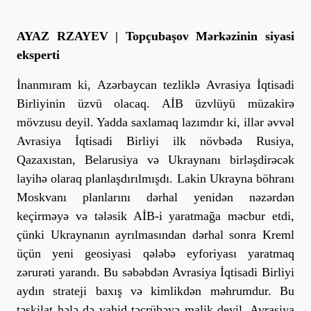
AYAZ RZAYEV | Topçubaşov Mərkəzinin siyasi
eksperti
İnanmıram ki, Azərbaycan tezliklə Avrasiya İqtisadi
Birliyinin üzvü olacaq. AİB üzvlüyü müzakirə
mövzusu deyil. Yadda saxlamaq lazımdır ki, illər əvvəl
Avrasiya İqtisadi Birliyi ilk növbədə Rusiya,
Qazaxıstan, Belarusiya və Ukraynanı birləşdirəcək
layihə olaraq planlaşdırılmışdı. Lakin Ukrayna böhranı
Moskvanı planlarını dərhal yenidən nəzərdən
keçirməyə və tələsik AİB-i yaratmağa məcbur etdi,
çünki Ukraynanın ayrılmasından dərhal sonra Kreml
üçün yeni geosiyasi qələbə eyforiyası yaratmaq
zərurəti yarandı. Bu səbəbdən Avrasiya İqtisadi Birliyi
aydın strateji baxış və kimlikdən məhrumdur. Bu
təşkilat hələ də vahid təcrübəyə malik deyil. Avrasiya