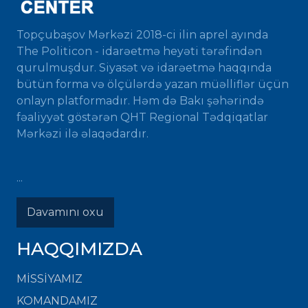
Topçubaşov Mərkəzi 2018-ci ilin aprel ayında
The Politicon - idarəetmə heyəti tərəfindən
qurulmuşdur. Siyasət və idarəetmə haqqında
bütün forma və ölçülərdə yazan müəlliflər üçün
onlayn platformadır. Həm də Bakı şəhərində
fəaliyyət göstərən QHT Regional Tədqiqatlar
Mərkəzi ilə əlaqədardır.
...
Davamını oxu
HAQQIMIZDA
MISSIYAMIZ
KOMANDAMIZ