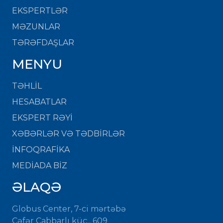
EKSPERTLƏR
MƏZUNLAR
TƏRƏFDAŞLAR
MENYU
TƏHLİL
HESABATLAR
EKSPERT RƏYİ
XƏBƏRLƏR VƏ TƏDBİRLƏR
İNFOQRAFİKA
MEDİADA BİZ
ƏLAQƏ
Globus Center, 7-ci mərtəbə
Cəfər Cabbarlı küç., 609