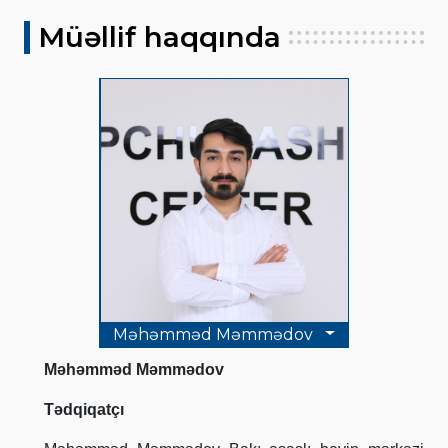
Müəllif haqqında
Məhəmməd Məmmədov
Məhəmməd Məmmədov
Tədqiqatçı