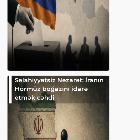
Səlahiyyətsiz Nəzarət: İranın
Hörmüz boğazını idarə
etmək cəhdi