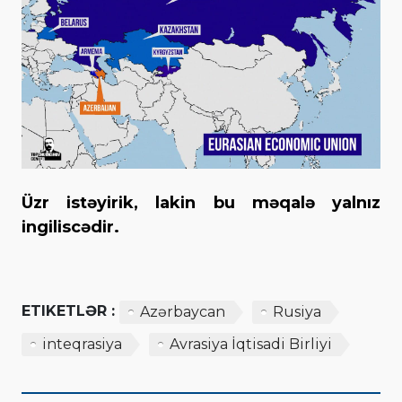
Üzr istəyirik, lakin bu məqalə yalnız
ingiliscədir.
ETIKETLƏR :
Azərbaycan
Rusiya
inteqrasiya
Avrasiya İqtisadi Birliyi