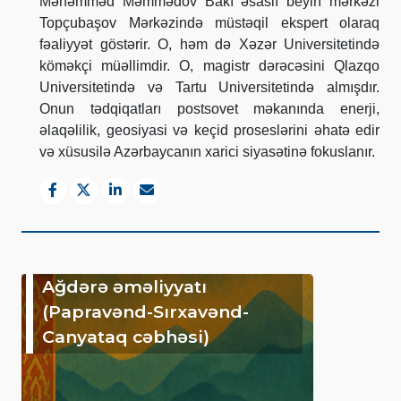
Məhəmməd Məmmədov Bakı əsaslı beyin mərkəzi
Topçubaşov Mərkəzində müstəqil ekspert olaraq
fəaliyyət göstərir.
O, həm də Xəzər Universitetində
köməkçi müəllimdir. O, magistr dərəcəsini Qlazqo
Universitetində və Tartu Universitetində almışdır.
Onun tədqiqatları postsovet məkanında enerji,
əlaqəlilik, geosiyasi və keçid proseslərini əhatə edir
və xüsusilə Azərbaycanın xarici siyasətinə fokuslanır.
Ağdərə əməliyyatı
(Papravənd-Sırxavənd-
Canyataq cəbhəsi)