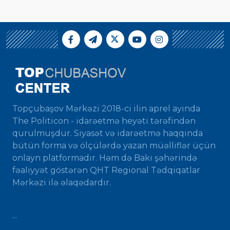
Topçubaşov Mərkəzi 2018-ci ilin aprel ayında
The Politicon - idarəetmə heyəti tərəfindən
qurulmuşdur. Siyasət və idarəetmə haqqında
bütün forma və ölçülərdə yazan müəlliflər üçün
onlayn platformadır. Həm də Bakı şəhərində
fəaliyyət göstərən QHT Regional Tədqiqatlar
Mərkəzi ilə əlaqədardır.
...