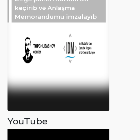
keçirib və Anlaşma
Memorandumu imzalayıb
YouTube