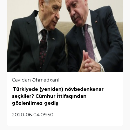
Cavidan Əhmədxanlı
Türkiyədə (yenidən) növbədənkənar
seçkilər? Cümhur İttifaqından
gözlənilməz gediş
2020-06-04 09:50