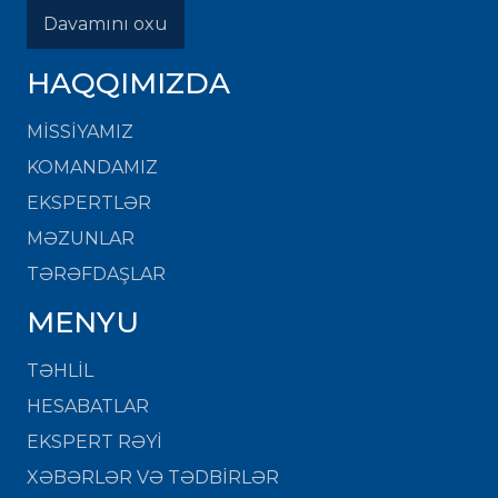
Davamını oxu
HAQQIMIZDA
MISSIYAMIZ
KOMANDAMIZ
EKSPERTLƏR
MƏZUNLAR
TƏRƏFDAŞLAR
MENYU
TƏHLİL
HESABATLAR
EKSPERT RƏYİ
XƏBƏRLƏR VƏ TƏDBİRLƏR