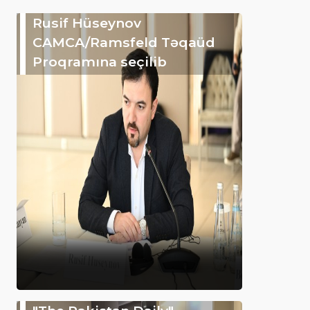
Rusif Hüseynov
CAMCA/Ramsfeld Təqaüd
Proqramına seçilib