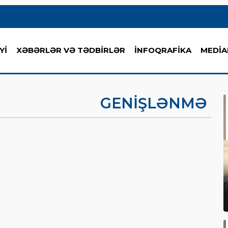
Yİ
XƏBƏRLƏR VƏ TƏDBİRLƏR
İNFOQRAFİKA
MEDİA
GENIŞLƏNMƏ