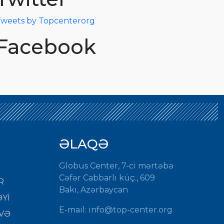
weets by Topcenterorg
Facebook
ƏLAQƏ
Globus Center, 7-ci mərtəbə
Cəfər Cabbarlı küç., 609
R
Bakı, Azərbaycan
Yİ
E-mail: info@top-center.org
VƏ