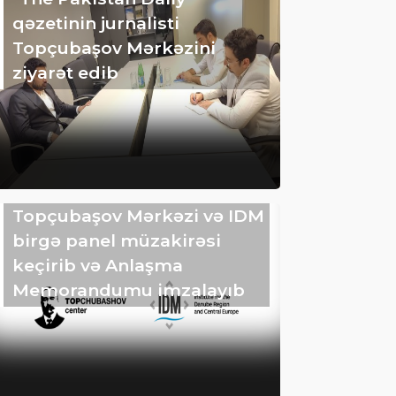
qəzetinin jurnalisti
Topçubaşov Mərkəzini
ziyarət edib
Topçubaşov Mərkəzi və IDM
birgə panel müzakirəsi
keçirib və Anlaşma
Memorandumu imzalayıb