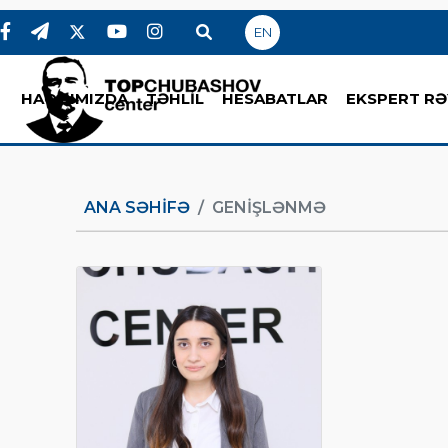
EN
HAQQIMIZDA
TƏHLİL
HESABATLAR
EKSPERT RƏ
ANA SƏHIFƏ
GENIŞLƏNMƏ