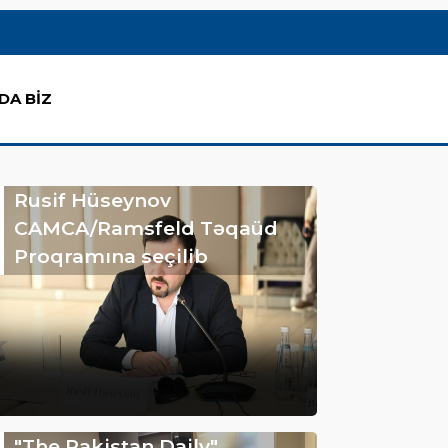
DA BİZ
Rusif Hüseynov
CAMCA/Ramsfeld Təqaüd
Proqramına seçilib
"The Pakistan Daily"