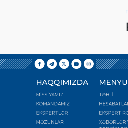
T
HAQQIMIZDA
MENYU
MISSIYAMIZ
TƏHLİL
KOMANDAMIZ
HESABATLA
EKSPERTLƏR
EKSPERT RƏ
MƏZUNLAR
XƏBƏRLƏR 