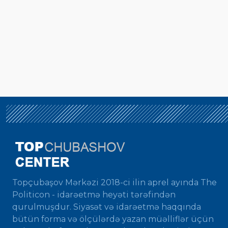
Topçubaşov Mərkəzi 2018-ci ilin aprel ayında The
Politicon - idarəetmə heyəti tərəfindən
qurulmuşdur. Siyasət və idarəetmə haqqında
bütün forma və ölçülərdə yazan müəlliflər üçün