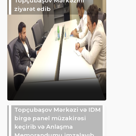
Topçubaşov Mərkəzini
ziyarət edib
Topçubaşov Mərkəzi və IDM
birgə panel müzakirəsi
keçirib və Anlaşma
Memorandumu imzalayıb