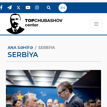
EN
ANA SƏHIFƏ
SERBIYA
SERBIYA