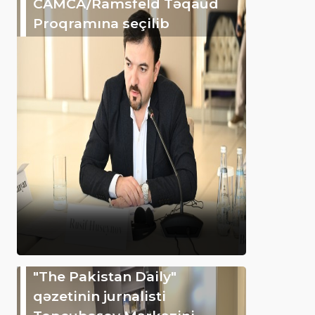
CAMCA/Ramsfeld Təqaüd
Proqramına seçilib
"The Pakistan Daily"
qəzetinin jurnalisti