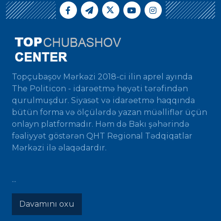
Topçubaşov Mərkəzi 2018-ci ilin aprel ayında
The Politicon - idarəetmə heyəti tərəfindən
qurulmuşdur. Siyasət və idarəetmə haqqında
bütün forma və ölçülərdə yazan müəlliflər üçün
onlayn platformadır. Həm də Bakı şəhərində
fəaliyyət göstərən QHT Regional Tədqiqatlar
Mərkəzi ilə əlaqədardır.
...
Davamını oxu