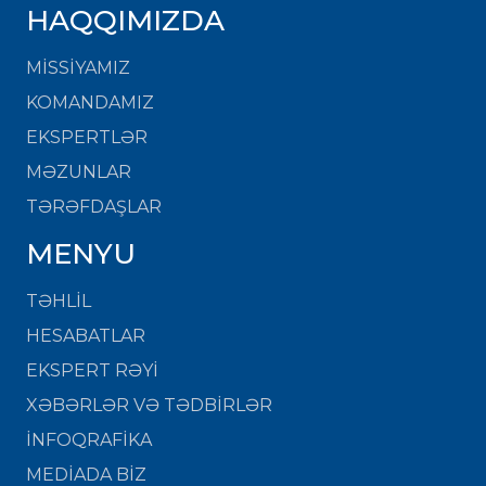
HAQQIMIZDA
MISSIYAMIZ
KOMANDAMIZ
EKSPERTLƏR
MƏZUNLAR
TƏRƏFDAŞLAR
MENYU
TƏHLİL
HESABATLAR
EKSPERT RƏYİ
XƏBƏRLƏR VƏ TƏDBİRLƏR
İNFOQRAFİKA
MEDİADA BİZ