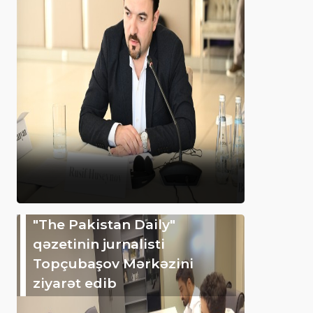
"The Pakistan Daily"
qəzetinin jurnalisti
Topçubaşov Mərkəzini
ziyarət edib