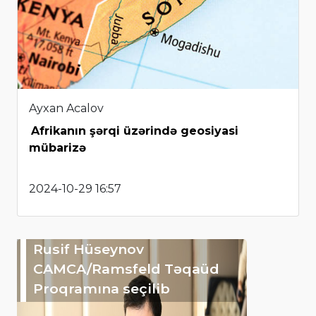
Ayxan Acalov
Afrikanın şərqi üzərində geosiyasi
mübarizə
2024-10-29 16:57
Rusif Hüseynov
CAMCA/Ramsfeld Təqaüd
Proqramına seçilib