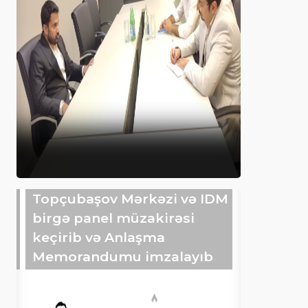
Topçubaşov Mərkəzi və IDM
birgə panel müzakirəsi
keçirib və Anlaşma
Memorandumu imzalayıb