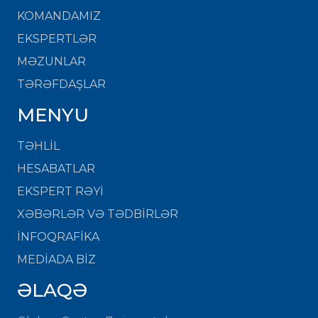
KOMANDAMIZ
EKSPERTLƏR
MƏZUNLAR
TƏRƏFDAŞLAR
MENYU
TƏHLİL
HESABATLAR
EKSPERT RƏYİ
XƏBƏRLƏR VƏ TƏDBİRLƏR
İNFOQRAFİKA
MEDİADA BİZ
ƏLAQƏ