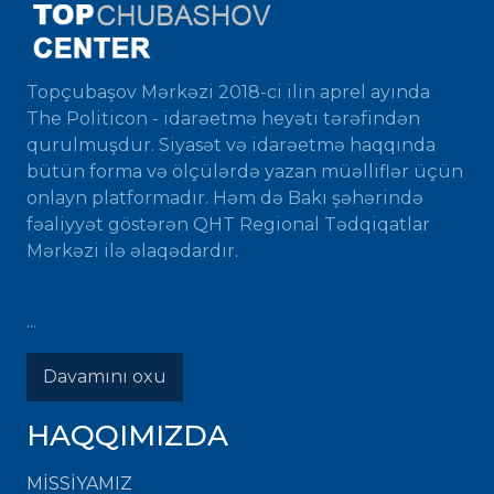
Topçubaşov Mərkəzi 2018-ci ilin aprel ayında
The Politicon - idarəetmə heyəti tərəfindən
qurulmuşdur. Siyasət və idarəetmə haqqında
bütün forma və ölçülərdə yazan müəlliflər üçün
onlayn platformadır. Həm də Bakı şəhərində
fəaliyyət göstərən QHT Regional Tədqiqatlar
Mərkəzi ilə əlaqədardır.
...
Davamını oxu
HAQQIMIZDA
MISSIYAMIZ