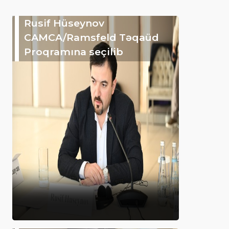
Rusif Hüseynov
CAMCA/Ramsfeld Təqaüd
Proqramına seçilib