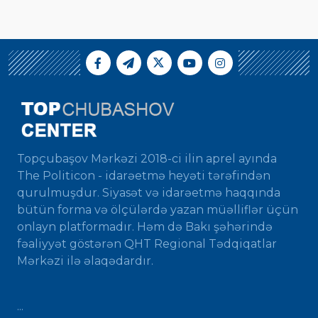
Topçubaşov Mərkəzi 2018-ci ilin aprel ayında
The Politicon - idarəetmə heyəti tərəfindən
qurulmuşdur. Siyasət və idarəetmə haqqında
bütün forma və ölçülərdə yazan müəlliflər üçün
onlayn platformadır. Həm də Bakı şəhərində
fəaliyyət göstərən QHT Regional Tədqiqatlar
Mərkəzi ilə əlaqədardır.
...