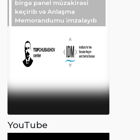
birgə panel müzakirəsi
keçirib və Anlaşma
Memorandumu imzalayıb
YouTube