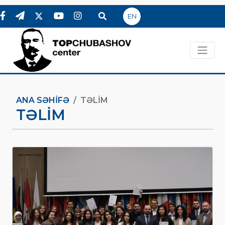
EN
ANA SƏHIFƏ
TƏLIM
TƏLIM