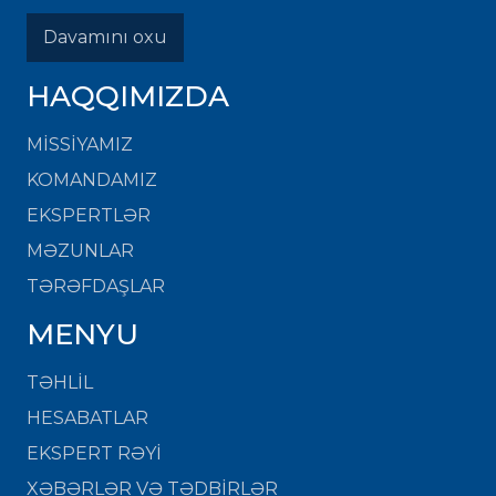
Davamını oxu
HAQQIMIZDA
MISSIYAMIZ
KOMANDAMIZ
EKSPERTLƏR
MƏZUNLAR
TƏRƏFDAŞLAR
MENYU
TƏHLİL
HESABATLAR
EKSPERT RƏYİ
XƏBƏRLƏR VƏ TƏDBİRLƏR