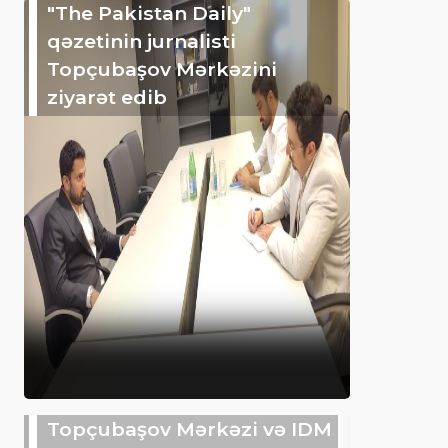
"The Pakistan Daily"
qəzetinin jurnalisti
Topçubaşov Mərkəzini
ziyarət edib
Topçubaşov Mərkəzi və IDM