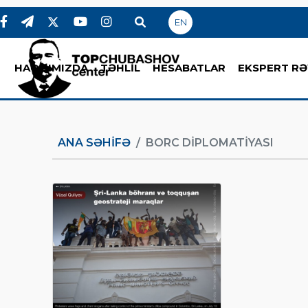
EN
HAQQIMIZDA
TƏHLİL
HESABATLAR
EKSPERT RƏ
ANA SƏHIFƏ
BORC DIPLOMATIYASI