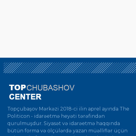
Topçubaşov Mərkəzi 2018-ci ilin aprel ayında The
Politicon - idarəetmə heyəti tərəfindən
qurulmuşdur. Siyasət və idarəetmə haqqında
bütün forma və ölçülərdə yazan müəlliflər üçün