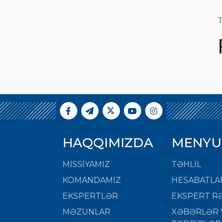
T
HAQQIMIZDA
MENYU
MISSIYAMIZ
TƏHLİL
KOMANDAMIZ
HESABATLA
EKSPERTLƏR
EKSPERT RƏ
MƏZUNLAR
XƏBƏRLƏR 