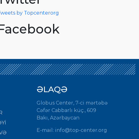
weets by Topcenterorg
Facebook
ƏLAQƏ
Globus Center, 7-ci mərtəbə
Cəfər Cabbarlı küç., 609
R
Bakı, Azərbaycan
Yİ
E-mail: info@top-center.org
VƏ