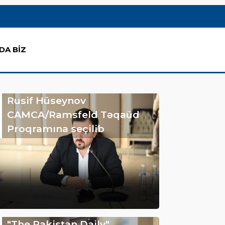
DA BİZ
Rusif Hüseynov
CAMCA/Ramsfeld Təqaüd
Proqramına seçilib
"The Pakistan Daily"