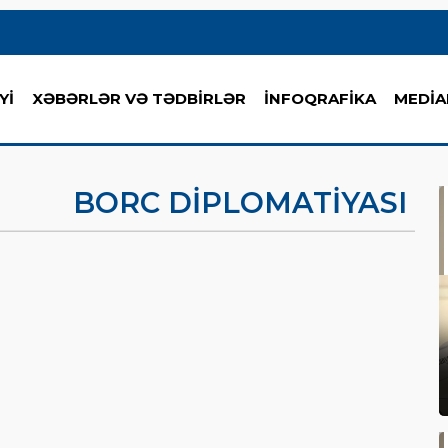
Yİ
XƏBƏRLƏR VƏ TƏDBİRLƏR
İNFOQRAFİKA
MEDİA
BORC DIPLOMATIYASI