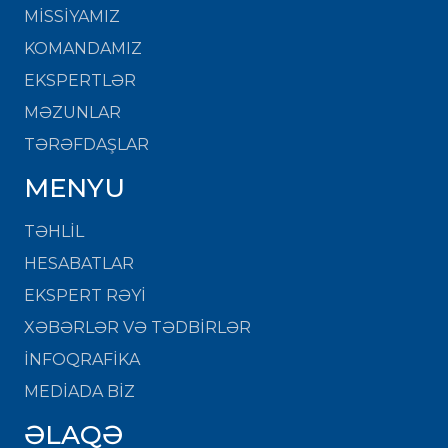
MISSIYAMIZ
KOMANDAMIZ
EKSPERTLƏR
MƏZUNLAR
TƏRƏFDAŞLAR
MENYU
TƏHLİL
HESABATLAR
EKSPERT RƏYİ
XƏBƏRLƏR VƏ TƏDBİRLƏR
İNFOQRAFİKA
MEDİADA BİZ
ƏLAQƏ