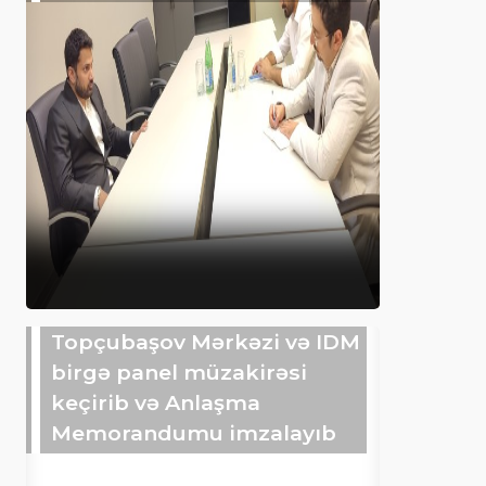
Topçubaşov Mərkəzi və IDM
birgə panel müzakirəsi
keçirib və Anlaşma
Memorandumu imzalayıb