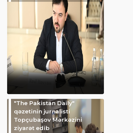
"The Pakistan Daily"
qəzetinin jurnalisti
Topçubaşov Mərkəzini
ziyarət edib