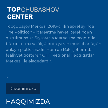
Topçubaşov Mərkəzi 2018-ci ilin aprel ayında
The Politicon - idarəetmə heyəti tərəfindən
qurulmuşdur. Siyasət və idarəetmə haqqında
bütün forma və ölçülərdə yazan müəlliflər üçün
onlayn platformadır. Həm də Bakı şəhərində
fəaliyyət göstərən QHT Regional Tədqiqatlar
Mərkəzi ilə əlaqədardır.
...
Davamını oxu
HAQQIMIZDA