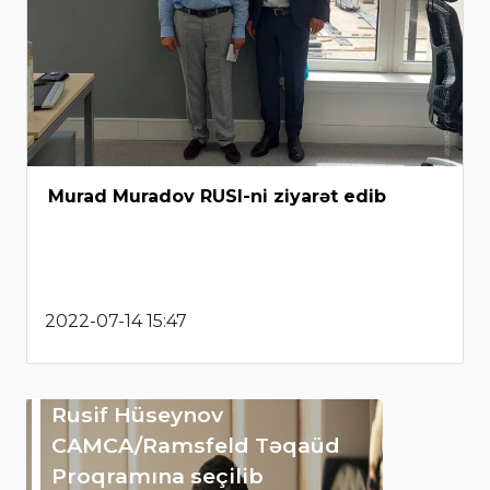
Murad Muradov RUSI-ni ziyarət edib
2022-07-14 15:47
Rusif Hüseynov
CAMCA/Ramsfeld Təqaüd
Proqramına seçilib