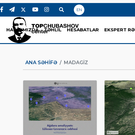
EN
HAQQIMIZDA
TƏHLİL
HESABATLAR
EKSPERT RƏ
ANA SƏHIFƏ
MADAGIZ