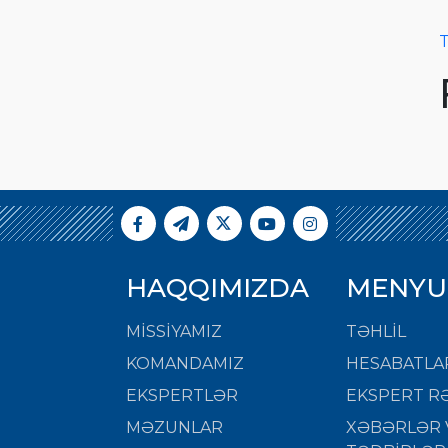
T
HAQQIMIZDA
MENYU
MISSIYAMIZ
TƏHLİL
KOMANDAMIZ
HESABATLA
EKSPERTLƏR
EKSPERT RƏ
MƏZUNLAR
XƏBƏRLƏR 