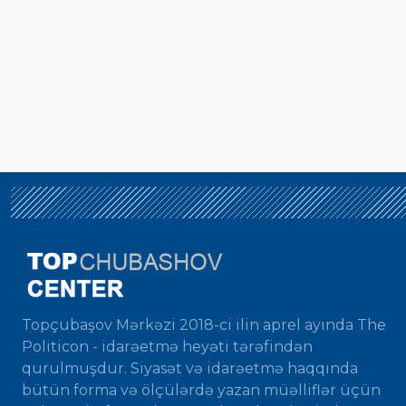
Topçubaşov Mərkəzi 2018-ci ilin aprel ayında The
Politicon - idarəetmə heyəti tərəfindən
qurulmuşdur. Siyasət və idarəetmə haqqında
bütün forma və ölçülərdə yazan müəlliflər üçün