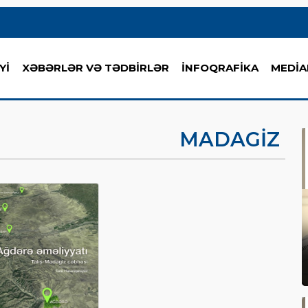
Yİ
XƏBƏRLƏR VƏ TƏDBİRLƏR
İNFOQRAFİKA
MEDİA
MADAGIZ