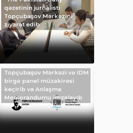
qəzetinin jurnalisti
Topçubaşov Mərkəzini
ziyarət edib
Topçubaşov Mərkəzi və IDM
birgə panel müzakirəsi
keçirib və Anlaşma
Memorandumu imzalayıb