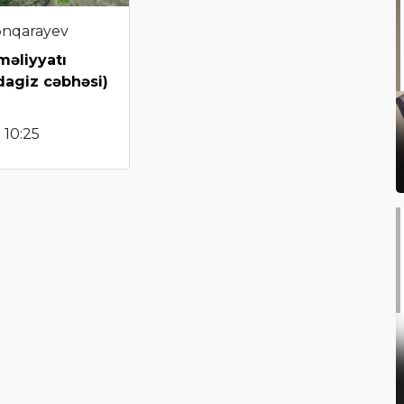
ənqarayev
məliyyatı
dagiz cəbhəsi)
 10:25