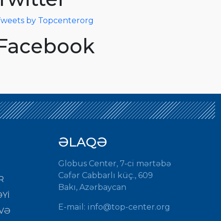
weets by Topcenterorg
Facebook
ƏLAQƏ
Globus Center, 7-ci mərtəbə
Cəfər Cabbarlı küç., 609
R
Bakı, Azərbaycan
Yİ
E-mail: info@top-center.org
VƏ