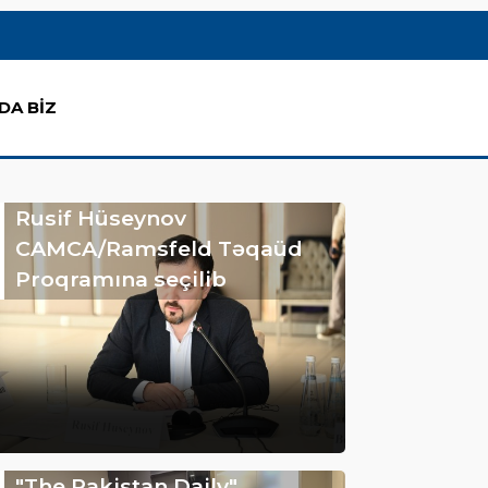
DA BİZ
Rusif Hüseynov
CAMCA/Ramsfeld Təqaüd
Proqramına seçilib
"The Pakistan Daily"