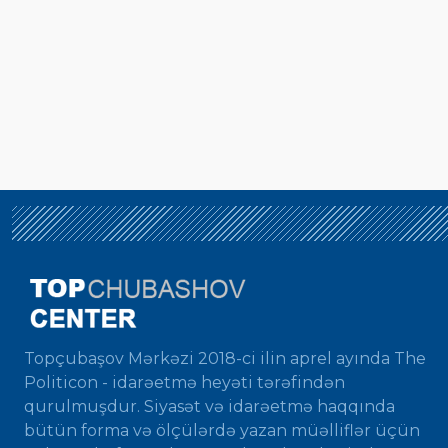
Topçubaşov Mərkəzi 2018-ci ilin aprel ayında The
Politicon - idarəetmə heyəti tərəfindən
qurulmuşdur. Siyasət və idarəetmə haqqında
bütün forma və ölçülərdə yazan müəlliflər üçün