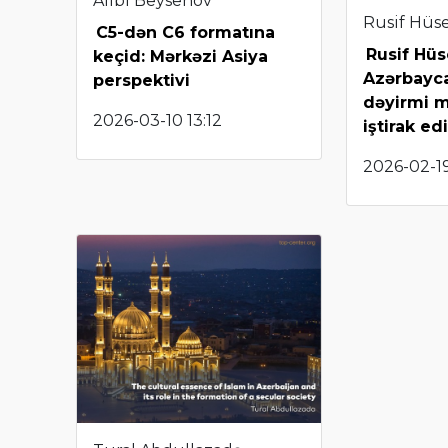
Alibi Beysenov
Rusif Hüs
C5-dən C6 formatına
Rusif Hü
keçid: Mərkəzi Asiya
Azərbayc
perspektivi
dəyirmi 
2026-03-10 13:12
iştirak ed
2026-02-19