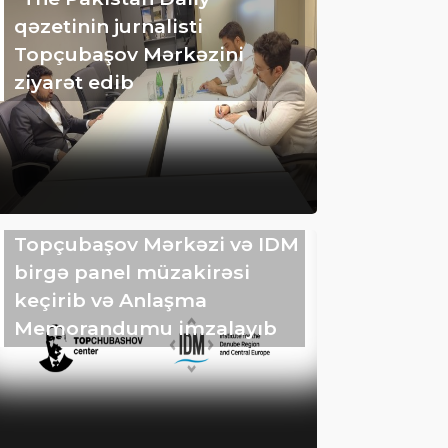
qəzetinin jurnalisti
Topçubaşov Mərkəzini
ziyarət edib
Topçubaşov Mərkəzi və IDM
birgə panel müzakirəsi
keçirib və Anlaşma
Memorandumu imzalayıb