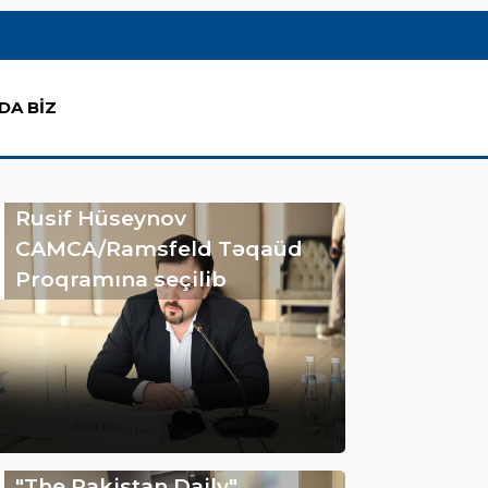
DA BİZ
Rusif Hüseynov
CAMCA/Ramsfeld Təqaüd
Proqramına seçilib
"The Pakistan Daily"