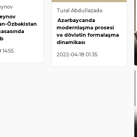
eynov
Tural Abdullazadə
seynov
Azərbaycanda
an-Özbəkistan
modernləşmə prosesi
masasında
və dövlətin formalaşma
ib
dinamikası
 14:55
2022-04-18 01:35