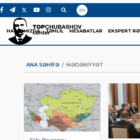
EN
HAQQIMIZDA
TƏHLİL
HESABATLAR
EKSPERT RƏ
ANA SƏHIFƏ
MƏDƏNIYYƏT