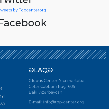
weets by Topcenterorg
Facebook
ƏLAQƏ
Globus Center, 7-ci mərtəbə
Cəfər Cabbarlı küç., 609
R
Bakı, Azərbaycan
Yİ
E-mail: info@top-center.org
VƏ