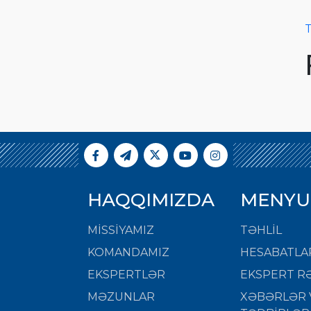
T
HAQQIMIZDA
MENYU
MISSIYAMIZ
TƏHLİL
KOMANDAMIZ
HESABATLA
EKSPERTLƏR
EKSPERT RƏ
MƏZUNLAR
XƏBƏRLƏR 