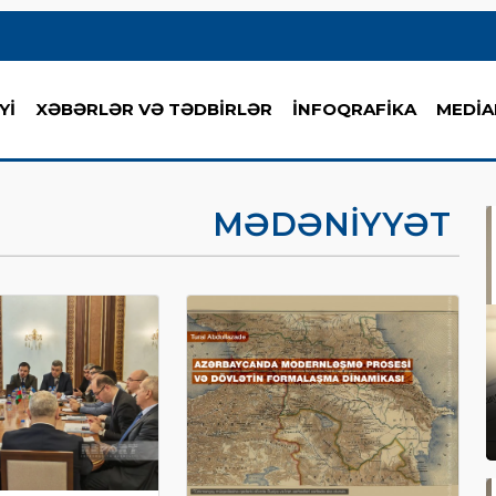
Yİ
XƏBƏRLƏR VƏ TƏDBİRLƏR
İNFOQRAFİKA
MEDİA
MƏDƏNIYYƏT