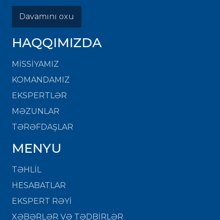
Davamını oxu
HAQQIMIZDA
MISSIYAMIZ
KOMANDAMIZ
EKSPERTLƏR
MƏZUNLAR
TƏRƏFDAŞLAR
MENYU
TƏHLİL
HESABATLAR
EKSPERT RƏYİ
XƏBƏRLƏR VƏ TƏDBİRLƏR