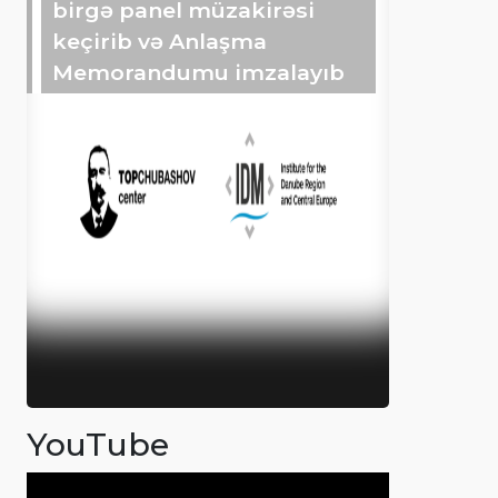
birgə panel müzakirəsi
keçirib və Anlaşma
Memorandumu imzalayıb
YouTube