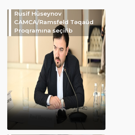
Rusif Hüseynov
CAMCA/Ramsfeld Təqaüd
Proqramına seçilib