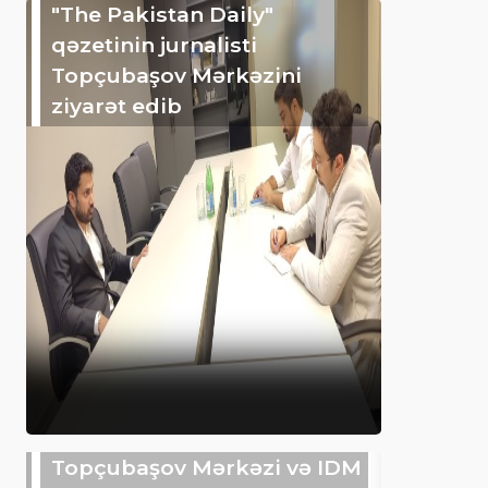
"The Pakistan Daily"
qəzetinin jurnalisti
Topçubaşov Mərkəzini
ziyarət edib
Topçubaşov Mərkəzi və IDM