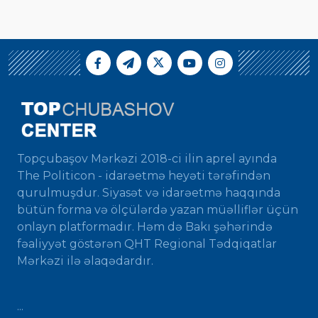
Topçubaşov Mərkəzi 2018-ci ilin aprel ayında
The Politicon - idarəetmə heyəti tərəfindən
qurulmuşdur. Siyasət və idarəetmə haqqında
bütün forma və ölçülərdə yazan müəlliflər üçün
onlayn platformadır. Həm də Bakı şəhərində
fəaliyyət göstərən QHT Regional Tədqiqatlar
Mərkəzi ilə əlaqədardır.
...