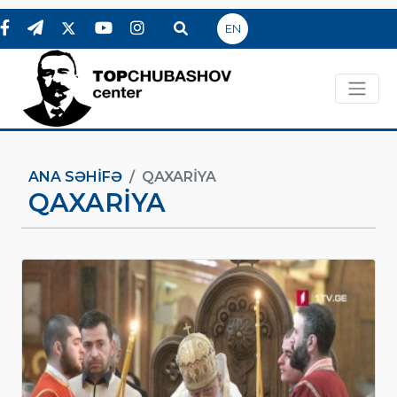
EN
ANA SƏHIFƏ
QAXARIYA
QAXARIYA