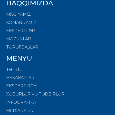
HAQQIMIZDA
MISSIYAMIZ
KOMANDAMIZ
EKSPERTLƏR
MƏZUNLAR
TƏRƏFDAŞLAR
MENYU
TƏHLİL
HESABATLAR
EKSPERT RƏYİ
XƏBƏRLƏR VƏ TƏDBİRLƏR
İNFOQRAFİKA
MEDİADA BİZ