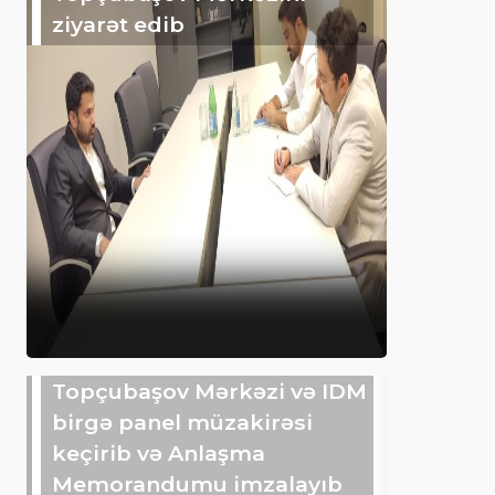
ziyarət edib
Topçubaşov Mərkəzi və IDM
birgə panel müzakirəsi
keçirib və Anlaşma
Memorandumu imzalayıb