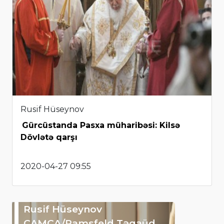
Rusif Hüseynov
Gürcüstanda Pasxa müharibəsi: Kilsə
Dövlətə qarşı
2020-04-27 09:55
Rusif Hüseynov
CAMCA/Ramsfeld Təqaüd