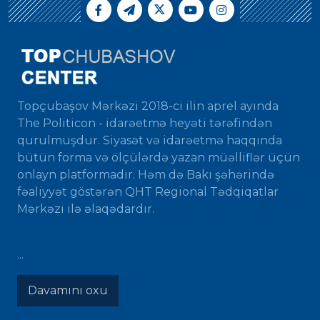
Topçubaşov Mərkəzi 2018-ci ilin aprel ayında
The Politicon - idarəetmə heyəti tərəfindən
qurulmuşdur. Siyasət və idarəetmə haqqında
bütün forma və ölçülərdə yazan müəlliflər üçün
onlayn platformadır. Həm də Bakı şəhərində
fəaliyyət göstərən QHT Regional Tədqiqatlar
Mərkəzi ilə əlaqədardır.
...
Davamını oxu