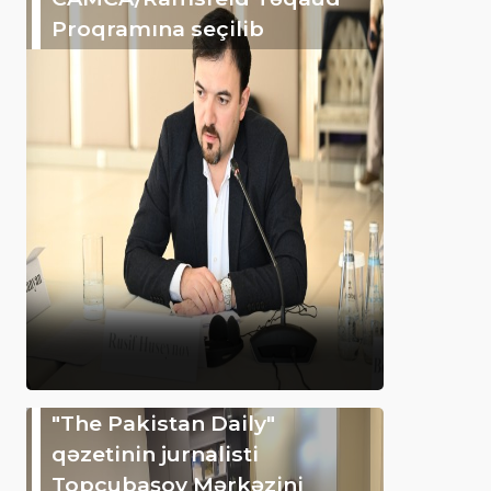
Proqramına seçilib
"The Pakistan Daily"
qəzetinin jurnalisti
Topçubaşov Mərkəzini