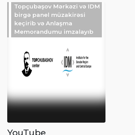
Topçubaşov Mərkəzi və IDM
birgə panel müzakirəsi
keçirib və Anlaşma
Memorandumu imzalayıb
YouTube