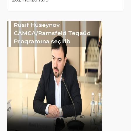
Rusif Hüseynov
CAMCA/Ramsfeld Təqaüd
Proqramına seçilib