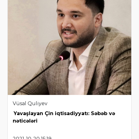
Vüsal Quliyev
Yavaşlayan Çin iqtisadiyyatı: Səbəb və
nəticələri
2021-10-20 15:19