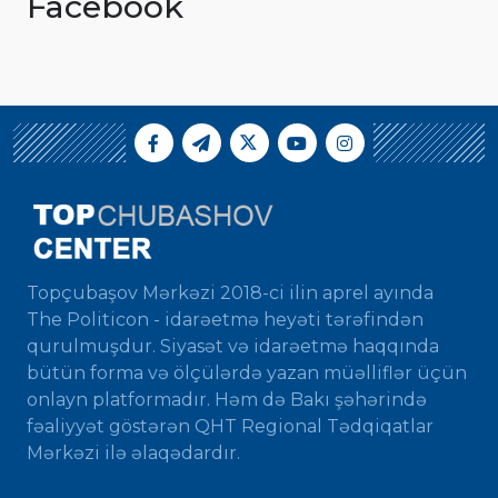
Facebook
Topçubaşov Mərkəzi 2018-ci ilin aprel ayında
The Politicon - idarəetmə heyəti tərəfindən
qurulmuşdur. Siyasət və idarəetmə haqqında
bütün forma və ölçülərdə yazan müəlliflər üçün
onlayn platformadır. Həm də Bakı şəhərində
fəaliyyət göstərən QHT Regional Tədqiqatlar
Mərkəzi ilə əlaqədardır.