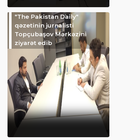
"The Pakistan Daily"
qəzetinin jurnalisti
Topçubaşov Mərkəzini
ziyarət edib