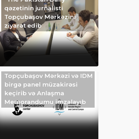
qəzetinin jurnalisti
Topçubaşov Mərkəzini
ziyarət edib
Topçubaşov Mərkəzi və IDM
birgə panel müzakirəsi
keçirib və Anlaşma
Memorandumu imzalayıb