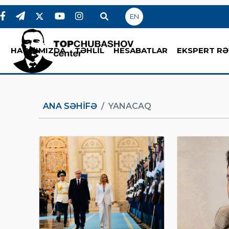
EN
HAQQIMIZDA
TƏHLİL
HESABATLAR
EKSPERT RƏ
ANA SƏHIFƏ
YANACAQ