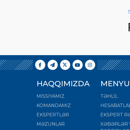
T
HAQQIMIZDA
MENYU
MISSIYAMIZ
TƏHLİL
KOMANDAMIZ
HESABATLA
EKSPERTLƏR
EKSPERT RƏ
MƏZUNLAR
XƏBƏRLƏR 