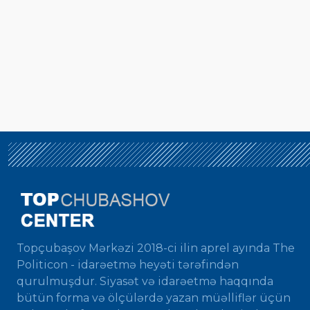
Topçubaşov Mərkəzi 2018-ci ilin aprel ayında The
Politicon - idarəetmə heyəti tərəfindən
qurulmuşdur. Siyasət və idarəetmə haqqında
bütün forma və ölçülərdə yazan müəlliflər üçün