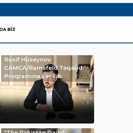
DA BİZ
Rusif Hüseynov
CAMCA/Ramsfeld Təqaüd
Proqramına seçilib
"The Pakistan Daily"