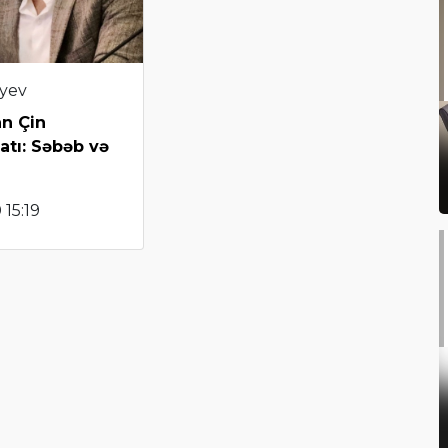
iyev
an Çin
atı: Səbəb və
 15:19