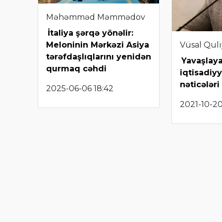
Məhəmməd Məmmədov
İtaliya şərqə yönəlir:
Vüsal Qul
Meloninin Mərkəzi Asiya
tərəfdaşlıqlarını yenidən
Yavaşlay
qurmaq cəhdi
iqtisadiyy
nəticələri
2025-06-06 18:42
2021-10-20