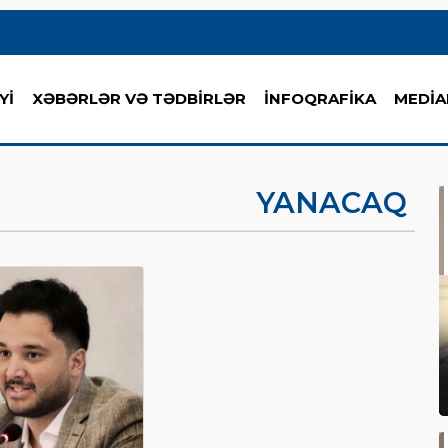
Yİ
XƏBƏRLƏR VƏ TƏDBİRLƏR
İNFOQRAFİKA
MEDİA
YANACAQ