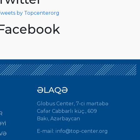
weets by Topcenterorg
Facebook
ƏLAQƏ
Globus Center, 7-ci mərtəbə
Cəfər Cabbarlı küç., 609
R
Bakı, Azərbaycan
Yİ
E-mail: info@top-center.org
VƏ