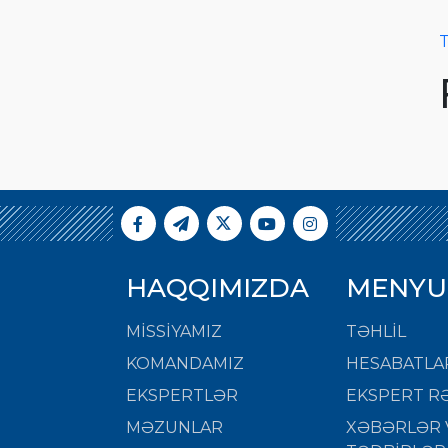
T
HAQQIMIZDA
MENYU
MISSIYAMIZ
TƏHLİL
KOMANDAMIZ
HESABATLA
EKSPERTLƏR
EKSPERT RƏ
MƏZUNLAR
XƏBƏRLƏR 