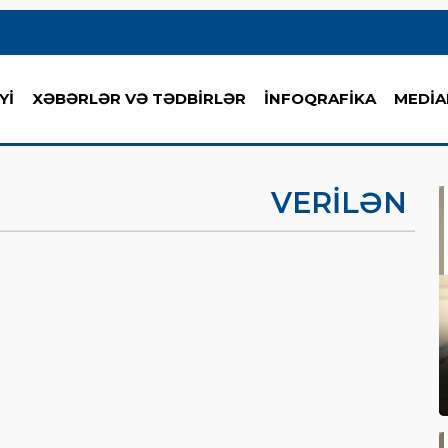
Yİ
XƏBƏRLƏR VƏ TƏDBİRLƏR
İNFOQRAFİKA
MEDİA
VERILƏN