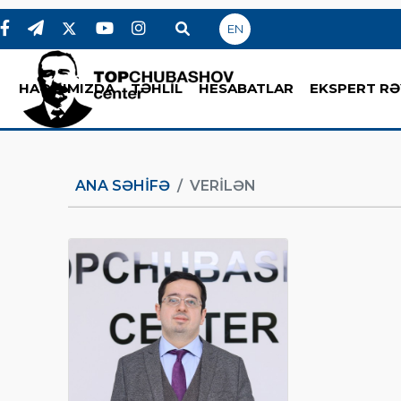
EN
HAQQIMIZDA
TƏHLİL
HESABATLAR
EKSPERT RƏ
ANA SƏHIFƏ
VERILƏN