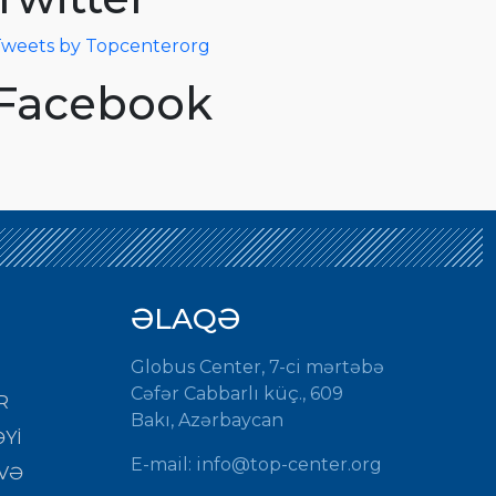
weets by Topcenterorg
Facebook
ƏLAQƏ
Globus Center, 7-ci mərtəbə
Cəfər Cabbarlı küç., 609
R
Bakı, Azərbaycan
Yİ
E-mail: info@top-center.org
VƏ