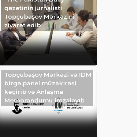
qəzetinin jurnalisti
Topçubaşov Mərkəzini
ziyarət edib
Topçubaşov Mərkəzi və IDM
birgə panel müzakirəsi
keçirib və Anlaşma
Memorandumu imzalayıb