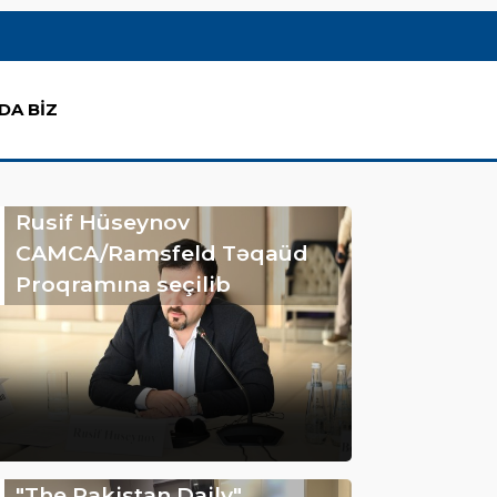
DA BİZ
Rusif Hüseynov
CAMCA/Ramsfeld Təqaüd
Proqramına seçilib
"The Pakistan Daily"