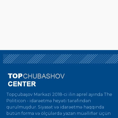
Topçubaşov Mərkəzi 2018-ci ilin aprel ayında The
Politicon - idarəetmə heyəti tərəfindən
qurulmuşdur. Siyasət və idarəetmə haqqında
bütün forma və ölçülərdə yazan müəlliflər üçün