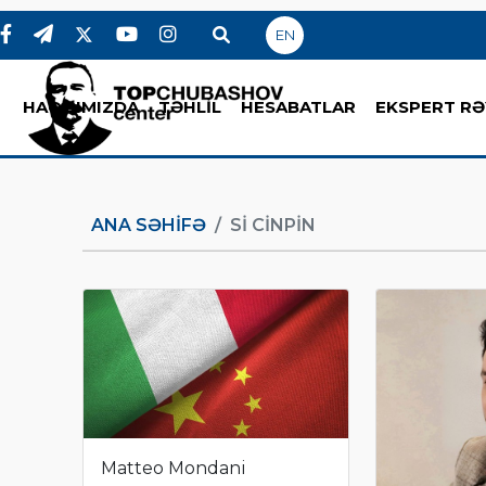
EN
HAQQIMIZDA
TƏHLİL
HESABATLAR
EKSPERT RƏ
ANA SƏHIFƏ
SI CINPIN
Matteo Mondani