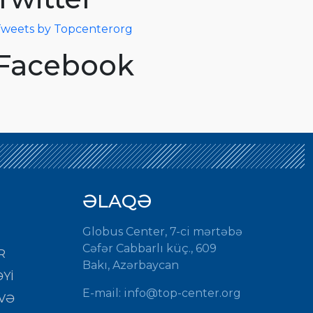
weets by Topcenterorg
Facebook
ƏLAQƏ
Globus Center, 7-ci mərtəbə
Cəfər Cabbarlı küç., 609
R
Bakı, Azərbaycan
Yİ
E-mail: info@top-center.org
VƏ