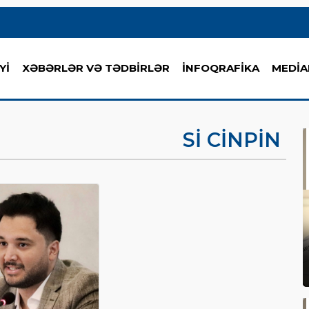
Yİ
XƏBƏRLƏR VƏ TƏDBİRLƏR
İNFOQRAFİKA
MEDİA
SI CINPIN