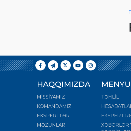
T
HAQQIMIZDA
MENYU
MISSIYAMIZ
TƏHLİL
KOMANDAMIZ
HESABATLA
EKSPERTLƏR
EKSPERT RƏ
MƏZUNLAR
XƏBƏRLƏR 