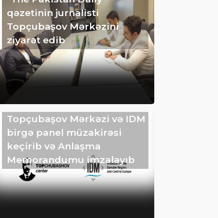
qəzetinin jurnalisti
Topçubaşov Mərkəzini
ziyarət edib
Topçubaşov Mərkəzi və IDM
birgə panel müzakirəsi
keçirib və Anlaşma
Memorandumu imzalayıb