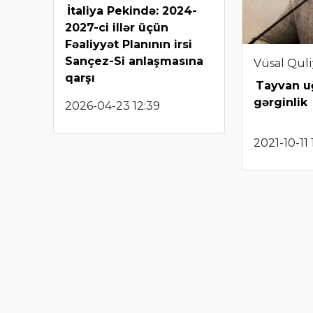
İtaliya Pekində: 2024-
2027-ci illər üçün
Fəaliyyət Planının irsi
Sançez-Si anlaşmasına
Vüsal Qul
qarşı
Tayvan u
gərginlik
2026-04-23 12:39
2021-10-11 