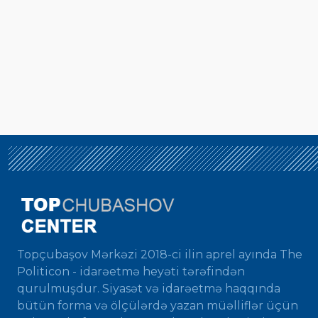
Topçubaşov Mərkəzi 2018-ci ilin aprel ayında The
Politicon - idarəetmə heyəti tərəfindən
qurulmuşdur. Siyasət və idarəetmə haqqında
bütün forma və ölçülərdə yazan müəlliflər üçün