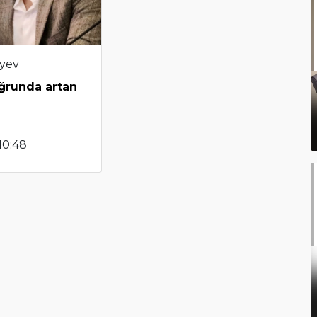
iyev
ğrunda artan
10:48