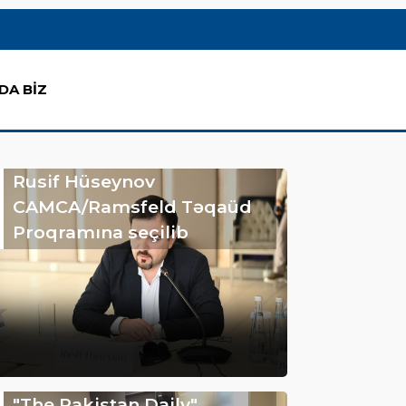
DA BİZ
Rusif Hüseynov
CAMCA/Ramsfeld Təqaüd
Proqramına seçilib
"The Pakistan Daily"