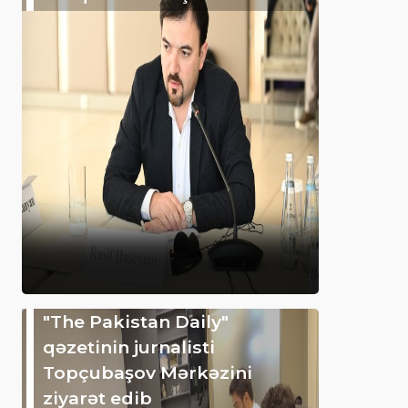
"The Pakistan Daily"
qəzetinin jurnalisti
Topçubaşov Mərkəzini
ziyarət edib