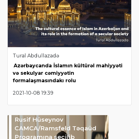
Tural Abdullazadə
Azərbaycanda İslamın kültürəl mahiyyəti
və sekulyar cəmiyyətin
formalaşmasındakı rolu
2021-10-08 19:39
Rusif Hüseynov
CAMCA/Ramsfeld Təqaüd
Proqramına seçilib