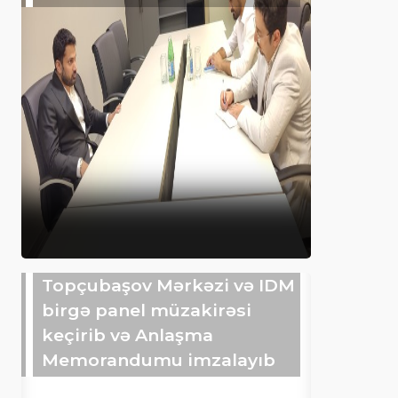
Topçubaşov Mərkəzi və IDM
birgə panel müzakirəsi
keçirib və Anlaşma
Memorandumu imzalayıb