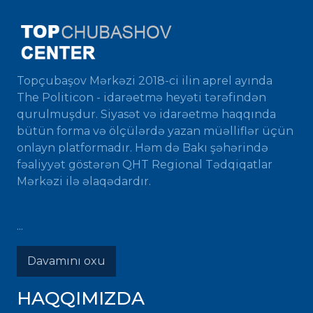
Topçubaşov Mərkəzi 2018-ci ilin aprel ayında
The Politicon - idarəetmə heyəti tərəfindən
qurulmuşdur. Siyasət və idarəetmə haqqında
bütün forma və ölçülərdə yazan müəlliflər üçün
onlayn platformadır. Həm də Bakı şəhərində
fəaliyyət göstərən QHT Regional Tədqiqatlar
Mərkəzi ilə əlaqədardır.
...
Davamını oxu
HAQQIMIZDA