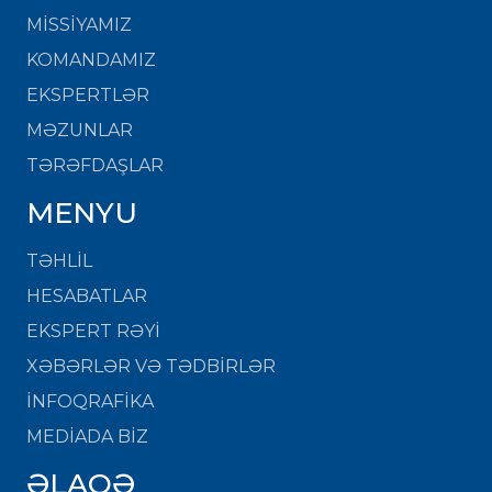
MISSIYAMIZ
KOMANDAMIZ
EKSPERTLƏR
MƏZUNLAR
TƏRƏFDAŞLAR
MENYU
TƏHLİL
HESABATLAR
EKSPERT RƏYİ
XƏBƏRLƏR VƏ TƏDBİRLƏR
İNFOQRAFİKA
MEDİADA BİZ
ƏLAQƏ