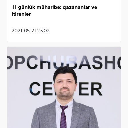
11 günlük müharibə: qazananlar və
itirənlər
2021-05-21 23:02