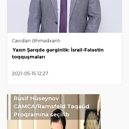
Cavidan Əhmədxanlı
Yaxın Şərqdə gərginlik: İsrail-Fələstin
toqquşmaları
2021-05-15 12:27
Rusif Hüseynov
CAMCA/Ramsfeld Təqaüd
Proqramına seçilib