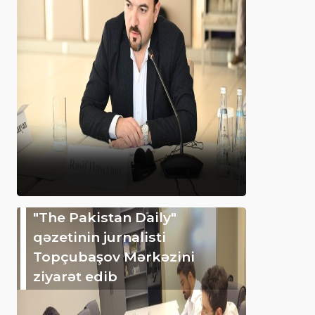
"The Pakistan Daily"
qəzetinin jurnalisti
Topçubaşov Mərkəzini
ziyarət edib