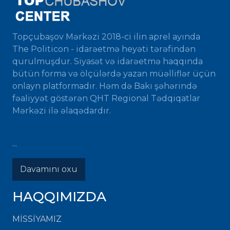
Topçubaşov Mərkəzi 2018-ci ilin aprel ayında
The Politicon - idarəetmə heyəti tərəfindən
qurulmuşdur. Siyasət və idarəetmə haqqında
bütün forma və ölçülərdə yazan müəlliflər üçün
onlayn platformadır. Həm də Bakı şəhərində
fəaliyyət göstərən QHT Regional Tədqiqatlar
Mərkəzi ilə əlaqədardır.
...
Davamını oxu
HAQQIMIZDA
MISSIYAMIZ