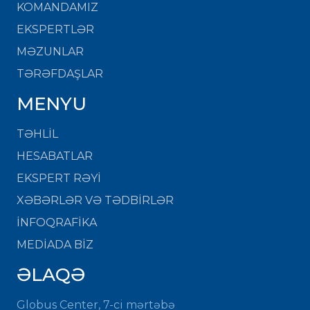
KOMANDAMIZ
EKSPERTLƏR
MƏZUNLAR
TƏRƏFDAŞLAR
MENYU
TƏHLİL
HESABATLAR
EKSPERT RƏYİ
XƏBƏRLƏR VƏ TƏDBİRLƏR
İNFOQRAFİKA
MEDİADA BİZ
ƏLAQƏ
Globus Center, 7-ci mərtəbə