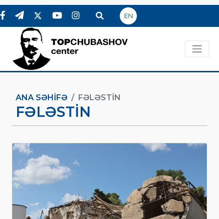
EN
ANA SƏHIFƏ
FƏLƏSTIN
FƏLƏSTIN