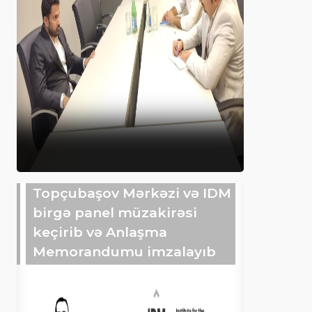
Topçubaşov Mərkəzi və IDM
birgə panel müzakirəsi
keçirib və Anlaşma
Memorandumu imzalayıb