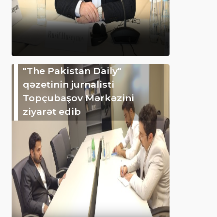
"The Pakistan Daily"
qəzetinin jurnalisti
Topçubaşov Mərkəzini
ziyarət edib