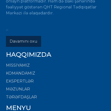
onlayn platformadır. Həm də Bakı şəhərində
fəaliyyət göstərən QHT Regional Tədqiqatlar
Mərkəzi ilə əlaqədardır.
...
Davamını oxu
HAQQIMIZDA
MISSIYAMIZ
KOMANDAMIZ
EKSPERTLƏR
MƏZUNLAR
TƏRƏFDAŞLAR
MENYU