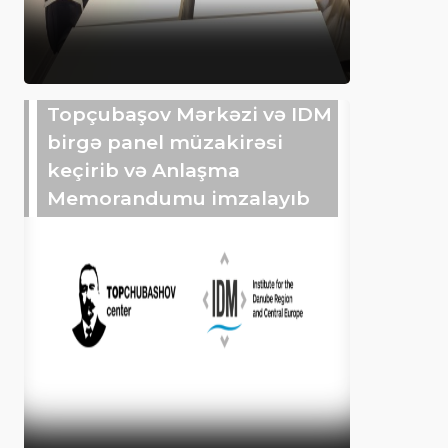
Topçubaşov Mərkəzi və IDM
birgə panel müzakirəsi
keçirib və Anlaşma
Memorandumu imzalayıb