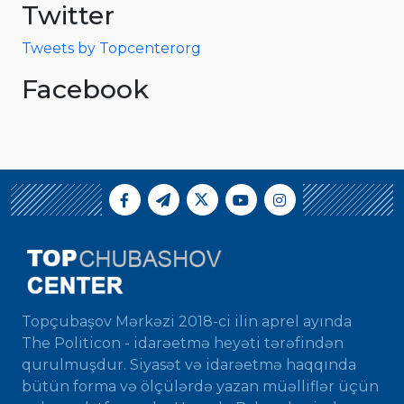
Twitter
Tweets by Topcenterorg
Facebook
Topçubaşov Mərkəzi 2018-ci ilin aprel ayında
The Politicon - idarəetmə heyəti tərəfindən
qurulmuşdur. Siyasət və idarəetmə haqqında
bütün forma və ölçülərdə yazan müəlliflər üçün