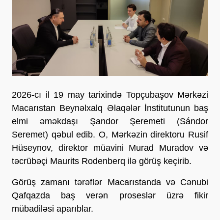
2026-cı il 19 may tarixində Topçubaşov Mərkəzi
Macarıstan Beynəlxalq Əlaqələr İnstitutunun baş
elmi əməkdaşı Şandor Şeremeti (Sándor
Seremet) qəbul edib. O, Mərkəzin direktoru Rusif
Hüseynov, direktor müavini Murad Muradov və
təcrübəçi Maurits Rodenberq ilə görüş keçirib.
Görüş zamanı tərəflər Macarıstanda və Cənubi
Qafqazda baş verən proseslər üzrə fikir
mübadiləsi aparıblar.