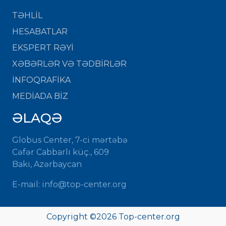
TƏHLİL
HESABATLAR
EKSPERT RƏYİ
XƏBƏRLƏR VƏ TƏDBİRLƏR
İNFOQRAFİKA
MEDİADA BİZ
ƏLAQƏ
Globus Center, 7-ci mərtəbə
Cəfər Cabbarlı küç., 609
Bakı, Azərbaycan
E-mail: info@top-center.org
Copyright ©
2026 Top-center.org