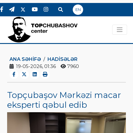
EN
ANA SƏHIFƏ
HADİSƏLƏR
19-05-2026, 01:36
7960
Topçubaşov Mərkəzi macar
eksperti qəbul edib