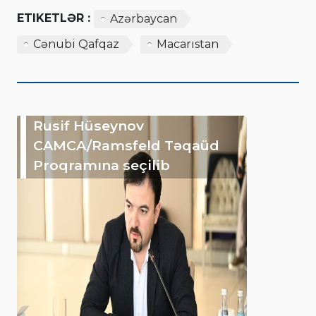
ETIKETLƏR :
Azərbaycan
Cənubi Qafqaz
Macarıstan
Rusif Hüseynov
CAMCA/Ramsfeld Təqaüd
Proqramına seçilib