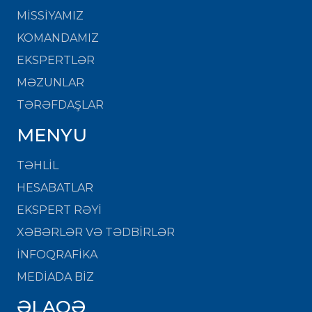
MISSIYAMIZ
KOMANDAMIZ
EKSPERTLƏR
MƏZUNLAR
TƏRƏFDAŞLAR
MENYU
TƏHLİL
HESABATLAR
EKSPERT RƏYİ
XƏBƏRLƏR VƏ TƏDBİRLƏR
İNFOQRAFİKA
MEDİADA BİZ
ƏLAQƏ