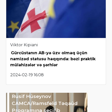
Viktor Kipiani
Gürcüstanın AB-yə üzv olmaq üçün
namizəd statusu haqqında: bəzi praktik
mülahizələr və şərhlər
2024-02-19 16:08
Rusif Hüseynov
CAMCA/Ramsfeld Təqaüd
Proqramına seçilib