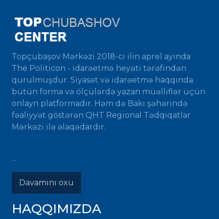
Topçubaşov Mərkəzi 2018-ci ilin aprel ayında
The Politicon - idarəetmə heyəti tərəfindən
qurulmuşdur. Siyasət və idarəetmə haqqında
bütün forma və ölçülərdə yazan müəlliflər üçün
onlayn platformadır. Həm də Bakı şəhərində
fəaliyyət göstərən QHT Regional Tədqiqatlar
Mərkəzi ilə əlaqədardır.
...
Davamını oxu
HAQQIMIZDA