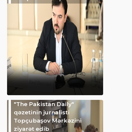
"The Pakistan Daily"
qəzetinin jurnalisti
Topçubaşov Mərkəzini
ziyarət edib