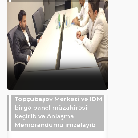
Topçubaşov Mərkəzi və IDM
birgə panel müzakirəsi
keçirib və Anlaşma
Memorandumu imzalayıb