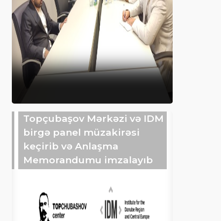
Topçubaşov Mərkəzi və IDM
birgə panel müzakirəsi
keçirib və Anlaşma
Memorandumu imzalayıb