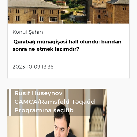
Könül Şahin
Qarabağ münaqişəsi həll olundu: bundan
sonra nə etmək lazımdır?
2023-10-09 13:36
Rusif Hüseynov
CAMCA/Ramsfeld Təqaüd
Proqramına seçilib