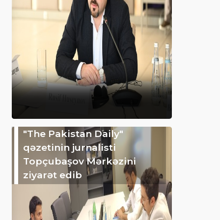
"The Pakistan Daily"
qəzetinin jurnalisti
Topçubaşov Mərkəzini
ziyarət edib