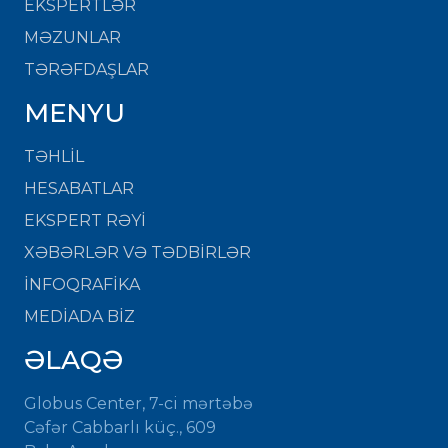
EKSPERTLƏR
MƏZUNLAR
TƏRƏFDAŞLAR
MENYU
TƏHLİL
HESABATLAR
EKSPERT RƏYİ
XƏBƏRLƏR VƏ TƏDBİRLƏR
İNFOQRAFİKA
MEDİADA BİZ
ƏLAQƏ
Globus Center, 7-ci mərtəbə
Cəfər Cabbarlı küç., 609