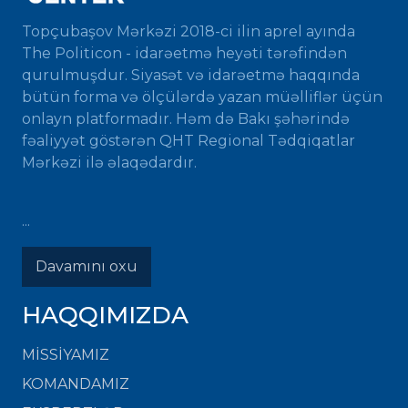
Topçubaşov Mərkəzi 2018-ci ilin aprel ayında
The Politicon - idarəetmə heyəti tərəfindən
qurulmuşdur. Siyasət və idarəetmə haqqında
bütün forma və ölçülərdə yazan müəlliflər üçün
onlayn platformadır. Həm də Bakı şəhərində
fəaliyyət göstərən QHT Regional Tədqiqatlar
Mərkəzi ilə əlaqədardır.
...
Davamını oxu
HAQQIMIZDA
MISSIYAMIZ
KOMANDAMIZ