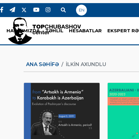
EN
HAQQIMIZDA
TƏHLİL
HESABATLAR
EKSPERT RƏ
ANA SƏHIFƏ
İLKIN AXUNDLU