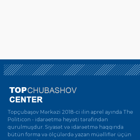
Topçubaşov Mərkəzi 2018-ci ilin aprel ayında The
Politicon - idarəetmə heyəti tərəfindən
qurulmuşdur. Siyasət və idarəetmə haqqında
bütün forma və ölçülərdə yazan müəlliflər üçün