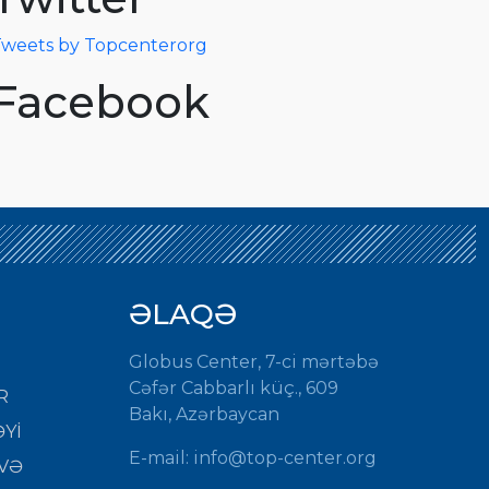
weets by Topcenterorg
Facebook
ƏLAQƏ
Globus Center, 7-ci mərtəbə
Cəfər Cabbarlı küç., 609
R
Bakı, Azərbaycan
Yİ
E-mail: info@top-center.org
VƏ