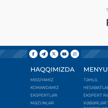
T
HAQQIMIZDA
MENYU
MISSIYAMIZ
TƏHLİL
KOMANDAMIZ
HESABATLA
EKSPERTLƏR
EKSPERT RƏ
MƏZUNLAR
XƏBƏRLƏR 