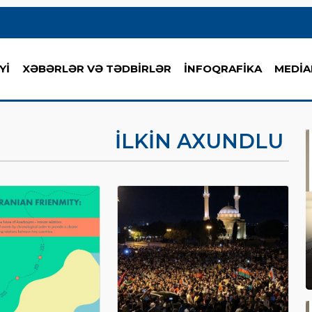
Yİ
XƏBƏRLƏR VƏ TƏDBİRLƏR
İNFOQRAFİKA
MEDİA
İLKIN AXUNDLU