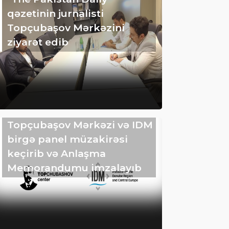
qəzetinin jurnalisti
Topçubaşov Mərkəzini
ziyarət edib
Topçubaşov Mərkəzi və IDM
birgə panel müzakirəsi
keçirib və Anlaşma
Memorandumu imzalayıb