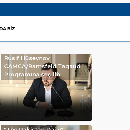
DA BİZ
Rusif Hüseynov
CAMCA/Ramsfeld Təqaüd
Proqramına seçilib
"The Pakistan Daily"