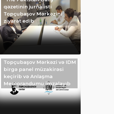
qəzetinin jurnalisti
Topçubaşov Mərkəzini
ziyarət edib
Topçubaşov Mərkəzi və IDM
birgə panel müzakirəsi
keçirib və Anlaşma
Memorandumu imzalayıb