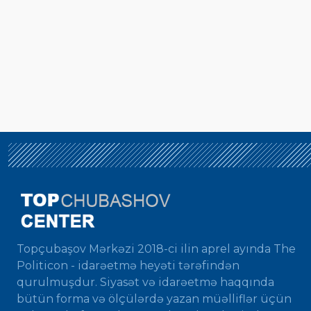
Topçubaşov Mərkəzi 2018-ci ilin aprel ayında The
Politicon - idarəetmə heyəti tərəfindən
qurulmuşdur. Siyasət və idarəetmə haqqında
bütün forma və ölçülərdə yazan müəlliflər üçün