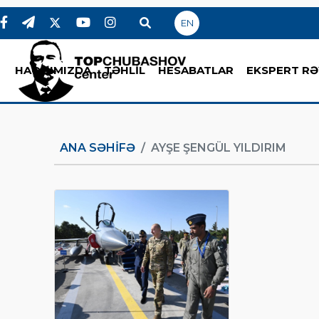
EN
HAQQIMIZDA
TƏHLİL
HESABATLAR
EKSPERT RƏ
ANA SƏHIFƏ
AYŞE ŞENGÜL YILDIRIM