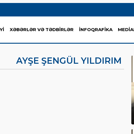
Yİ
XƏBƏRLƏR VƏ TƏDBİRLƏR
İNFOQRAFİKA
MEDİA
AYŞE ŞENGÜL YILDIRIM