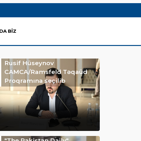
DA BİZ
Rusif Hüseynov
CAMCA/Ramsfeld Təqaüd
Proqramına seçilib
"The Pakistan Daily"