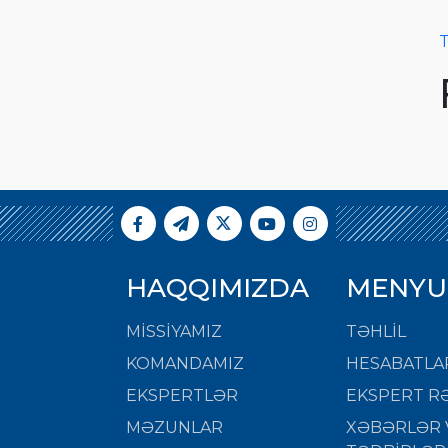
T
HAQQIMIZDA
MENYU
MISSIYAMIZ
TƏHLİL
KOMANDAMIZ
HESABATLA
EKSPERTLƏR
EKSPERT RƏ
MƏZUNLAR
XƏBƏRLƏR 