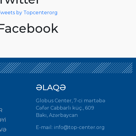
weets by Topcenterorg
Facebook
ƏLAQƏ
Globus Center, 7-ci mərtəbə
Cəfər Cabbarlı küç., 609
R
Bakı, Azərbaycan
Yİ
E-mail: info@top-center.org
VƏ