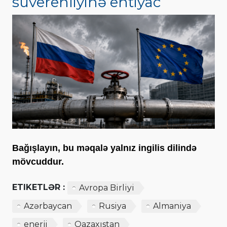
suverenliyinə ehtiyac
Bağışlayın, bu məqalə yalnız ingilis dilində
mövcuddur.
ETIKETLƏR :
Avropa Birliyi
Azərbaycan
Rusiya
Almaniya
enerji
Qazaxıstan