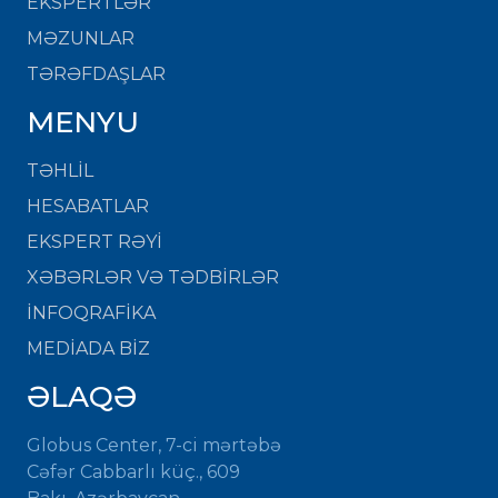
EKSPERTLƏR
MƏZUNLAR
TƏRƏFDAŞLAR
MENYU
TƏHLİL
HESABATLAR
EKSPERT RƏYİ
XƏBƏRLƏR VƏ TƏDBİRLƏR
İNFOQRAFİKA
MEDİADA BİZ
ƏLAQƏ
Globus Center, 7-ci mərtəbə
Cəfər Cabbarlı küç., 609