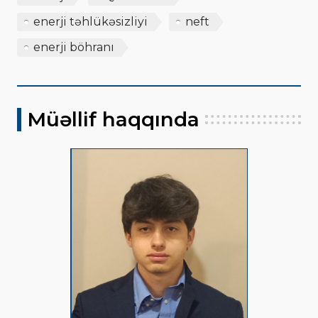
enerji təhlükəsizliyi
neft
enerji böhranı
Müəllif haqqında