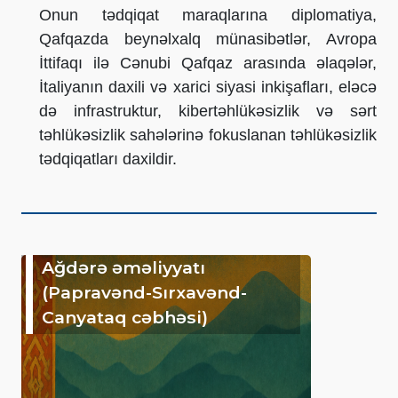
Onun tədqiqat maraqlarına diplomatiya,
Qafqazda beynəlxalq münasibətlər, Avropa
İttifaqı ilə Cənubi Qafqaz arasında əlaqələr,
İtaliyanın daxili və xarici siyasi inkişafları, eləcə
də infrastruktur, kibertəhlükəsizlik və sərt
təhlükəsizlik sahələrinə fokuslanan təhlükəsizlik
tədqiqatları daxildir.
Ağdərə əməliyyatı
(Papravənd-Sırxavənd-
Canyataq cəbhəsi)