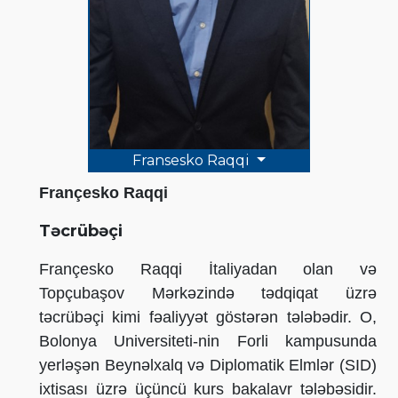
Fransesko Raqqi
Françesko Raqqi
Təcrübəçi
Françesko Raqqi İtaliyadan olan və
Topçubaşov Mərkəzində tədqiqat üzrə
təcrübəçi kimi fəaliyyət göstərən tələbədir. O,
Bolonya Universiteti-nin Forli kampusunda
yerləşən Beynəlxalq və Diplomatik Elmlər (SID)
ixtisası üzrə üçüncü kurs bakalavr tələbəsidir.