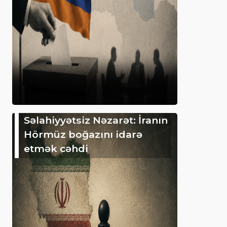
Səlahiyyətsiz Nəzarət: İranın
Hörmüz boğazını idarə
etmək cəhdi