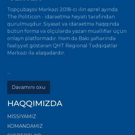
Topçubaşov Mərkəzi 2018-ci ilin aprel ayında
The Politicon - idarəetmə heyəti tərəfindən
qurulmuşdur. Siyasət və idarəetmə haqqında
bütün forma və ölçülərdə yazan müəlliflər üçün
onlayn platformadır. Həm də Bakı şəhərində
fəaliyyət göstərən QHT Regional Tədqiqatlar
Mərkəzi ilə əlaqədardır.
...
Davamını oxu
HAQQIMIZDA
MISSIYAMIZ
KOMANDAMIZ