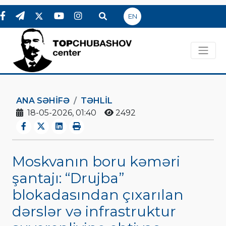
EN
ANA SƏHIFƏ
TƏHLİL
18-05-2026, 01:40
2492
Moskvanın boru kəməri
şantajı: “Drujba”
blokadasından çıxarılan
dərslər və infrastruktur