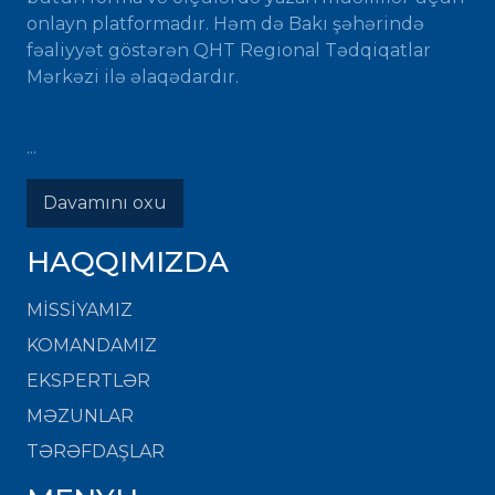
onlayn platformadır. Həm də Bakı şəhərində
fəaliyyət göstərən QHT Regional Tədqiqatlar
Mərkəzi ilə əlaqədardır.
...
Davamını oxu
HAQQIMIZDA
MISSIYAMIZ
KOMANDAMIZ
EKSPERTLƏR
MƏZUNLAR
TƏRƏFDAŞLAR