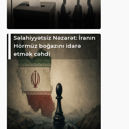
Səlahiyyətsiz Nəzarət: İranın
Hörmüz boğazını idarə
etmək cəhdi