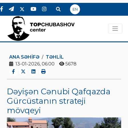
EN
ANA SƏHIFƏ
TƏHLİL
13-01-2026, 06:00
5678
Dəyişən Cənubi Qafqazda
Gürcüstanın strateji
mövqeyi