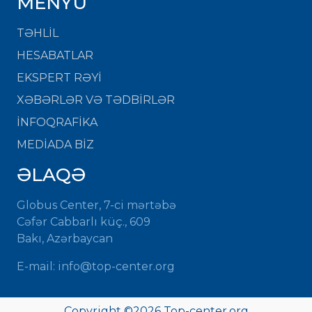
MENYU
TƏHLİL
HESABATLAR
EKSPERT RƏYİ
XƏBƏRLƏR VƏ TƏDBİRLƏR
İNFOQRAFİKA
MEDİADA BİZ
ƏLAQƏ
Globus Center, 7-ci mərtəbə
Cəfər Cabbarlı küç., 609
Bakı, Azərbaycan
E-mail: info@top-center.org
Copyright ©
2026 Top-center.org