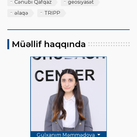
Cənubi Qafqaz
geosiyasət
əlaqə
TRIPP
Müəllif haqqında
Gülxanım Məmmədova