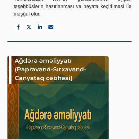
təşəbbüslərin hazırlanması və həyata keçirilməsi ilə
məşğul olur.
Ağdərə əməliyyatı
(Papravənd-Sırxavənd-
Canyataq cəbhəsi)