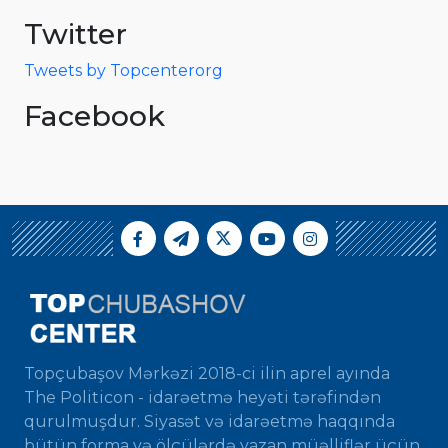
Twitter
Tweets by Topcenterorg
Facebook
Topçubaşov Mərkəzi 2018-ci ilin aprel ayında
The Politicon - idarəetmə heyəti tərəfindən
qurulmuşdur. Siyasət və idarəetmə haqqında
bütün forma və ölçülərdə yazan müəlliflər üçün