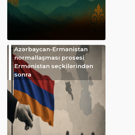
Azərbaycan-Ermənistan
normallaşması prosesi
Ermənistan seçkilərindən
sonra