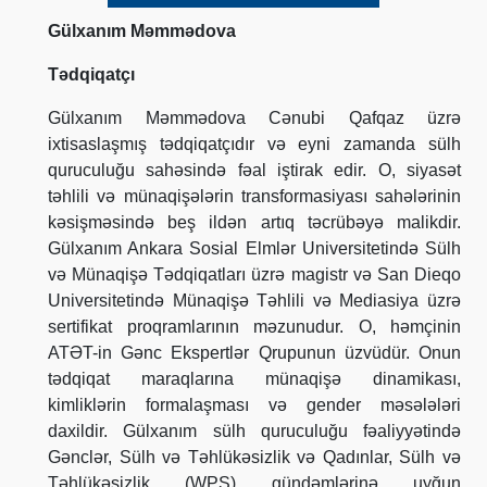
Gülxanım Məmmədova
Tədqiqatçı
Gülxanım Məmmədova Cənubi Qafqaz üzrə
ixtisaslaşmış tədqiqatçıdır və eyni zamanda sülh
quruculuğu sahəsində fəal iştirak edir. O, siyasət
təhlili və münaqişələrin transformasiyası sahələrinin
kəsişməsində beş ildən artıq təcrübəyə malikdir.
Gülxanım Ankara Sosial Elmlər Universitetində Sülh
və Münaqişə Tədqiqatları üzrə magistr və San Dieqo
Universitetində Münaqişə Təhlili və Mediasiya üzrə
sertifikat proqramlarının məzunudur. O, həmçinin
ATƏT-in Gənc Ekspertlər Qrupunun üzvüdür. Onun
tədqiqat maraqlarına münaqişə dinamikası,
kimliklərin formalaşması və gender məsələləri
daxildir. Gülxanım sülh quruculuğu fəaliyyətində
Gənclər, Sülh və Təhlükəsizlik və Qadınlar, Sülh və
Təhlükəsizlik (WPS) gündəmlərinə uyğun