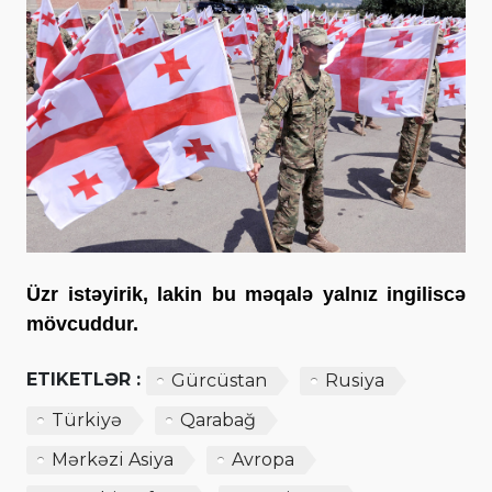
Üzr istəyirik, lakin bu məqalə yalnız ingiliscə
mövcuddur.
ETIKETLƏR :
Gürcüstan
Rusiya
Türkiyə
Qarabağ
Mərkəzi Asiya
Avropa