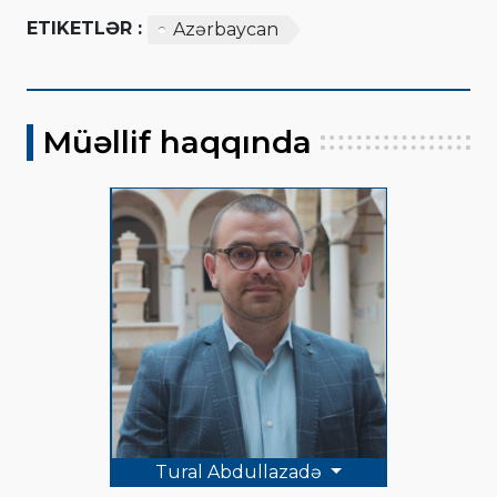
ETIKETLƏR :
Azərbaycan
Müəllif haqqında
Tural Abdullazadə