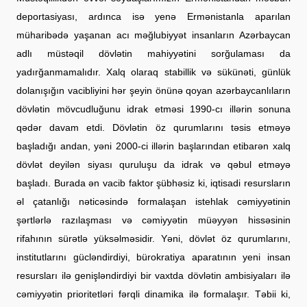
deportasiyası, ardınca isə yenə Ermənistanla aparılan
müharibədə yaşanan acı məğlubiyyət insanların Azərbaycan
adlı müstəqil dövlətin mahiyyətini sorğulaması da
yadırğanmamalıdır. Xalq olaraq stabillik və sükünəti, günlük
dolanışığın vacibliyini hər şeyin önünə qoyan azərbaycanlıların
dövlətin mövcudluğunu idrak etməsi 1990-cı illərin sonuna
qədər davam etdi. Dövlətin öz qurumlarını təsis etməyə
başladığı andan, yəni 2000-ci illərin başlarından etibarən xalq
dövlət deyilən siyası quruluşu da idrak və qəbul etməyə
başladı. Burada ən vacib faktor şübhəsiz ki, iqtisadi resursların
əl çatanlığı nəticəsində formalaşan istehlak cəmiyyətinin
şərtlərlə razılaşması və cəmiyyətin müəyyən hissəsinin
rifahının sürətlə yüksəlməsidir. Yəni, dövlət öz qurumlarını,
institutlarını gücləndirdiyi, bürokratiya aparatının yeni insan
resursları ilə genişləndirdiyi bir vaxtda dövlətin ambisiyaları ilə
cəmiyyətin prioritetləri fərqli dinamika ilə formalaşır. Təbii ki,