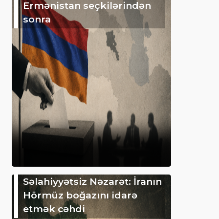
Ermənistan seçkilərindən
sonra
Səlahiyyətsiz Nəzarət: İranın
Hörmüz boğazını idarə
etmək cəhdi