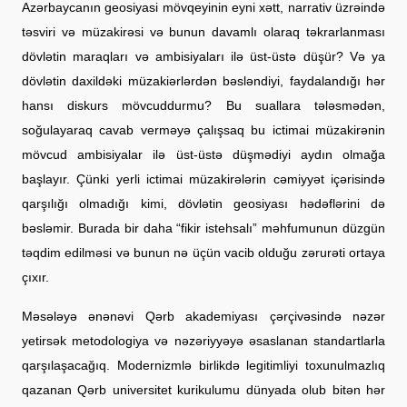
Azərbaycanın geosiyasi mövqeyinin eyni xətt, narrativ üzrəində
təsviri və müzakirəsi və bunun davamlı olaraq təkrarlanması
dövlətin maraqları və ambisiyaları ilə üst-üstə düşür? Və ya
dövlətin daxildəki müzakiərlərdən bəsləndiyi, faydalandığı hər
hansı diskurs mövcuddurmu? Bu suallara tələsmədən,
soğulayaraq cavab verməyə çalışsaq bu ictimai müzakirənin
mövcud ambisiyalar ilə üst-üstə düşmədiyi aydın olmağa
başlayır. Çünki yerli ictimai müzakirələrin cəmiyyət içərisində
qarşılığı olmadığı kimi, dövlətin geosiyası hədəflərini də
bəsləmir. Burada bir daha “fikir istehsalı” məhfumunun düzgün
təqdim edilməsi və bunun nə üçün vacib olduğu zərurəti ortaya
çıxır.
Məsələyə ənənəvi Qərb akademiyası çərçivəsində nəzər
yetirsək metodologiya və nəzəriyyəyə əsaslanan standartlarla
qarşılaşacağıq. Modernizmlə birlikdə legitimliyi toxunulmazlıq
qazanan Qərb universitet kurikulumu dünyada olub bitən hər