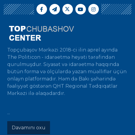
Topçubaşov Mərkəzi 2018-ci ilin aprel ayında
The Politicon - idarəetmə heyəti tərəfindən
qurulmuşdur. Siyasət və idarəetmə haqqında
bütün forma və ölçülərdə yazan müəlliflər üçün
onlayn platformadır. Həm də Bakı şəhərində
fəaliyyət göstərən QHT Regional Tədqiqatlar
Mərkəzi ilə əlaqədardır.
...
Davamını oxu