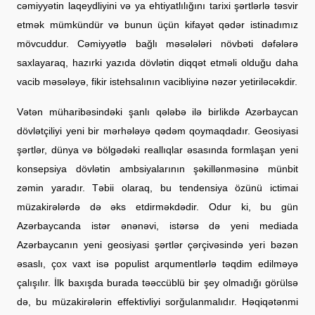
cəmiyyətin laqeydliyini və ya ehtiyatlılığını tarixi şərtlərlə təsvir
etmək mümkündür və bunun üçün kifayət qədər istinadımız
mövcuddur. Cəmiyyətlə bağlı məsələləri növbəti dəfələrə
saxlayaraq, hazırki yazıda dövlətin diqqət etməli olduğu daha
vacib məsələyə, fikir istehsalının vacibliyinə nəzər yetiriləcəkdir.
Vətən müharibəsindəki şanlı qələbə ilə birlikdə Azərbaycan
dövlətçiliyi yeni bir mərhələyə qədəm qoymaqdadır. Geosiyasi
şərtlər, dünya və bölgədəki reallıqlar əsasında formlaşan yeni
konsepsiya dövlətin ambsiyalarının şəkillənməsinə münbit
zəmin yaradır. Təbii olaraq, bu tendensiya özünü ictimai
müzakirələrdə də əks etdirməkdədir. Odur ki, bu gün
Azərbaycanda istər ənənəvi, istərsə də yeni mediada
Azərbaycanın yeni geosiyasi şərtlər çərçivəsində yeri bəzən
əsaslı, çox vaxt isə populist arqumentlərlə təqdim edilməyə
çalışılır. İlk baxışda burada təəccüblü bir şey olmadığı görülsə
də, bu müzakirələrin effektivliyi sorğulanmalıdır. Həqiqətənmi