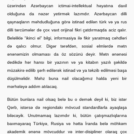
üzərindən Azərbaycan ictimai-intellektual həyatına daxil
olduğuna da nəzər yetirmək lazımdır. Azərbaycan dilli
qaynaqların məhdudluğuna görə istinad edilən türk və ya rus
dilli tərcümələr də çox vaxt orijinal fikri çatdırmaqda aciz qalır.
Beləliklə “ikinci əl” bilgi, informasiya ilə fikir yaratmaq cəhdləri
də qalıcı olmur. Digər tərəfdən, sosial elmlərdə mətn
ənənəmizin olmaması da öz sözünü deyir. Mətn ənənəsi
dedikdə hər hansı bir yazının və ya kitabın yazılı şəkildə
müzakirə edilib şərh edilərək istinad və ya təkzib edilməsi başa
düşülməlidir. Məhz buna nail olacağımız halda yeni bir
mərhələyə addım atılacaq.
Bütün bunlara nail olsaq belə bu o demək deyil ki, biz istər
Qərb, istərsə də regiondakı mövcud standardlarla ayaqlaşa
biləcəyik. Unutmamaq lazımdır ki, bütün çatışmazlıqlarına
baxmayaraq Türkiyə, Rusiya və hətta İranda belə möhkəm
akademik ənənə mövcuddur və inter-disipliner olaraq çox