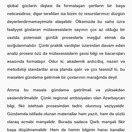
qlobal güclərin diqtəsi ilə formalaşan şərtlərin bir başa
nəticəsidirsə, digər tərəfdən isə bizim öz resurslarımızı düzgün
dəyərləndirməməyimizlə əlaqəlidir. Ölkəmizdə bu sahə üzrə
fəaliyyət göstərən mütəxəssislərin sayının çox az olduğu bir
vaxtda potensialı günlük proseslərlə məşğul etmək də
sorğulanmalıdır. Çünki praktik vərdişlər üzərindən davam edən
analiz prosesi özü də mütəxəssislərin şəxsi bilgi və bacarıqları
əsasında formalaşır. Odur ki, akademik ardıcıllıq, nəzəri və
metodoloji standartlar arxa planda qalır və çox təəssüf ki, bu
məsələni gündəmə gətirmək bir çoxlarının marağında deyil.
Amma bu məsələ gündəmə gətirilməli və yüksəkdən
səsləndirilməlidir. Çünki regional ambisiyaları olan Azərbaycan
bilgi, fikir istehsalı prosesindən tədric olunmuş vəziyyətdir.
Gündəmdə istifadə olunan materiallar həm yazılı, həm də sözlü
olaraq əcnəbi mənşəlidir. Burada sadəcə Qərb mənşəli fikir
başa düşülməməlidir. Həm də həmin bilginin hansı kanallar