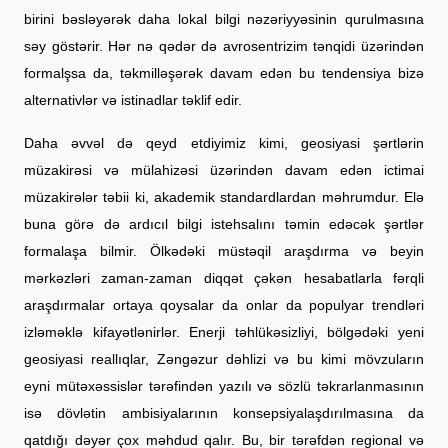
birini bəsləyərək daha lokal bilgi nəzəriyyəsinin qurulmasına
səy göstərir. Hər nə qədər də avrosentrizim tənqidi üzərindən
formalşsa da, təkmilləşərək davam edən bu tendensiya bizə
alternativlər və istinadlar təklif edir.
Daha əvvəl də qeyd etdiyimiz kimi, geosiyasi şərtlərin
müzakirəsi və mülahizəsi üzərindən davam edən ictimai
müzakirələr təbii ki, akademik standardlardan məhrumdur. Elə
buna görə də ardıcıl bilgi istehsalını təmin edəcək şərtlər
formalaşa bilmir. Ölkədəki müstəqil araşdırma və beyin
mərkəzləri zaman-zaman diqqət çəkən hesabatlarla fərqli
araşdırmalar ortaya qoysalar da onlar da populyar trendləri
izləməklə kifayətlənirlər. Enerji təhlükəsizliyi, bölgədəki yeni
geosiyasi reallıqlar, Zəngəzur dəhlizi və bu kimi mövzuların
eyni mütəxəssislər tərəfindən yazılı və sözlü təkrarlanmasının
isə dövlətin ambisiyalarının konsepsiyalaşdırılmasına da
qatdığı dəyər çox məhdud qalır. Bu, bir tərəfdən regional və