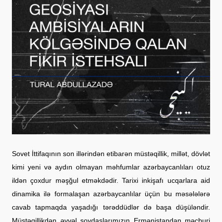
Sovet İttifaqının son illərindən etibarən müstəqillik, millət, dövlət
kimi yeni və aydın olmayan məhfumlar azərbaycanlıları otuz
ildən çoxdur məşğul etməkdədir. Tarixi inkişafı ucqarlara aid
dinamika ilə formalaşan azərbaycanlılar üçün bu məsələlərə
cavab tapmaqda yaşadığı tərəddüdlər də başa düşüləndir.
Müstəqillikdən əvvəl soydaşlarımızın Ermənistandan məcburi