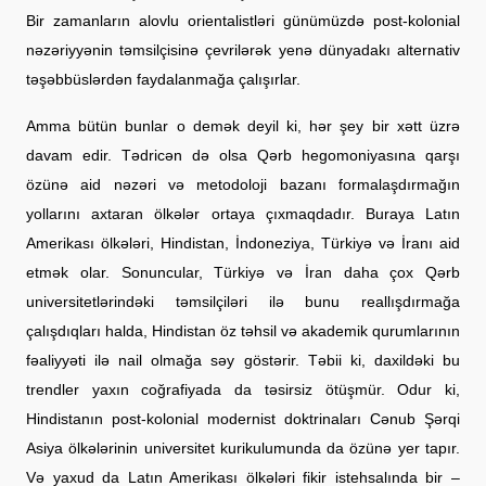
Bir zamanların alovlu orientalistləri günümüzdə post-kolonial
nəzəriyyənin təmsilçisinə çevrilərək yenə dünyadakı alternativ
təşəbbüslərdən faydalanmağa çalışırlar.
Amma bütün bunlar o demək deyil ki, hər şey bir xətt üzrə
davam edir. Tədricən də olsa Qərb hegomoniyasına qarşı
özünə aid nəzəri və metodoloji bazanı formalaşdırmağın
yollarını axtaran ölkələr ortaya çıxmaqdadır. Buraya Latın
Amerikası ölkələri, Hindistan, İndoneziya, Türkiyə və İranı aid
etmək olar. Sonuncular, Türkiyə və İran daha çox Qərb
universitetlərindəki təmsilçiləri ilə bunu reallışdırmağa
çalışdıqları halda, Hindistan öz təhsil və akademik qurumlarının
fəaliyyəti ilə nail olmağa səy göstərir. Təbii ki, daxildəki bu
trendler yaxın coğrafiyada da təsirsiz ötüşmür. Odur ki,
Hindistanın post-kolonial modernist doktrinaları Cənub Şərqi
Asiya ölkələrinin universitet kurikulumunda da özünə yer tapır.
Və yaxud da Latın Amerikası ölkələri fikir istehsalında bir –