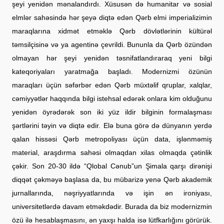
şeyi yenidən mənalandırdı. Xüsusən də humanitar və sosial
elmlər sahəsində hər şeyə diqtə edən Qərb elmi imperializimin
maraqlarına xidmət etməklə Qərb dövlətlərinin kültürəl
təmsilçisinə və ya agentinə çevrildi. Bununla da Qərb özündən
olmayan hər şeyi yenidən təsnifatlandıraraq yeni bilgi
kateqoriyaları yaratmağa başladı. Modernizmi özünün
maraqları üçün səfərbər edən Qərb müxtəlif qruplar, xalqlar,
cəmiyyətlər haqqında bilgi istehsal edərək onlara kim olduğunu
yenidən öyrədərək son iki yüz ildir bilginin formalaşması
şərtlərini təyin və diqtə edir. Elə buna görə də dünyanın yerdə
qalan hissəsi Qərb metropoliyası üçün data, işlənməmiş
material, araşdırma sahəsi olmaqdan xilas olmaqda çətinlik
çəkir. Son 20-30 ildə “Qlobal Cənub”un Şimala qarşı dirənişi
diqqət çəkməyə başlasa da, bu mübarizə yenə Qərb akademik
jurnallarında, nəşriyyatlarında və işin ən ironiyası,
universitetlərdə davam etməkdədir. Burada da biz modernizmin
özü ilə hesablaşmasını, ən yaxşı halda isə lütfkarlığını görürük.