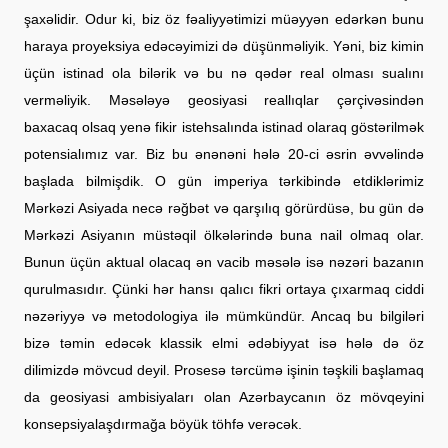
şaxəlidir. Odur ki, biz öz fəaliyyətimizi müəyyən edərkən bunu
haraya proyeksiya edəcəyimizi də düşünməliyik. Yəni, biz kimin
üçün istinad ola bilərik və bu nə qədər real olması sualını
verməliyik. Məsələyə geosiyasi reallıqlar çərçivəsindən
baxacaq olsaq yenə fikir istehsalında istinad olaraq göstərilmək
potensialımız var. Biz bu ənənəni hələ 20-ci əsrin əvvəlində
başlada bilmişdik. O gün imperiya tərkibində etdiklərimiz
Mərkəzi Asiyada necə rəğbət və qarşılıq görürdüsə, bu gün də
Mərkəzi Asiyanın müstəqil ölkələrində buna nail olmaq olar.
Bunun üçün aktual olacaq ən vacib məsələ isə nəzəri bazanın
qurulmasıdır. Çünki hər hansı qalıcı fikri ortaya çıxarmaq ciddi
nəzəriyyə və metodologiya ilə mümkündür. Ancaq bu bilgiləri
bizə təmin edəcək klassik elmi ədəbiyyat isə hələ də öz
dilimizdə mövcud deyil. Prosesə tərcümə işinin təşkili başlamaq
da geosiyasi ambisiyaları olan Azərbaycanın öz mövqeyini
konsepsiyalaşdırmağa böyük töhfə verəcək.