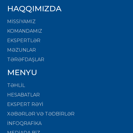
HAQQIMIZDA
MISSIYAMIZ
KOMANDAMIZ
EKSPERTLƏR
MƏZUNLAR
TƏRƏFDAŞLAR
MENYU
TƏHLİL
HESABATLAR
EKSPERT RƏYİ
XƏBƏRLƏR VƏ TƏDBİRLƏR
İNFOQRAFİKA
MEDİADA BİZ