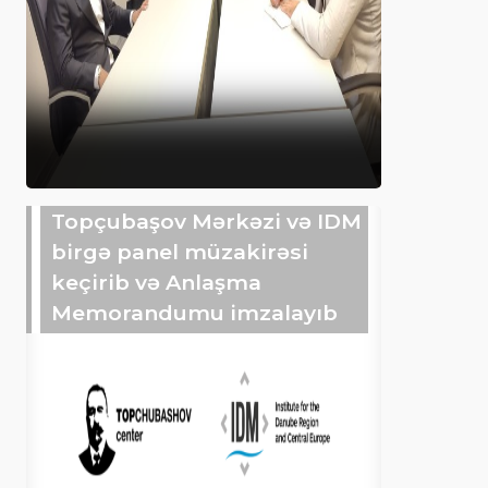
Topçubaşov Mərkəzi və IDM
birgə panel müzakirəsi
keçirib və Anlaşma
Memorandumu imzalayıb