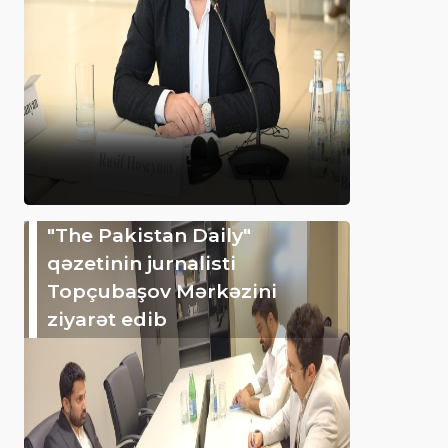
"The Pakistan Daily"
qəzetinin jurnalisti
Topçubaşov Mərkəzini
ziyarət edib