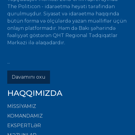
The Politicon - idarəetmə heyəti tərəfindən
qurulmuşdur. Siyasət və idarəetmə haqqında
bütün forma və ölçülərdə yazan müəlliflər üçün
onlayn platformadır. Həm də Bakı şəhərində
fəaliyyət göstərən QHT Regional Tədqiqatlar
Mərkəzi ilə əlaqədardır.
...
Davamını oxu
HAQQIMIZDA
MISSIYAMIZ
KOMANDAMIZ
EKSPERTLƏR