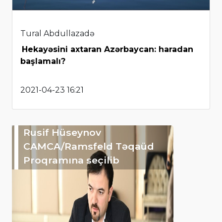
Tural Abdullazadə
Hekayəsini axtaran Azərbaycan: haradan
başlamalı?
2021-04-23 16:21
Rusif Hüseynov
CAMCA/Ramsfeld Təqaüd
Proqramına seçilib