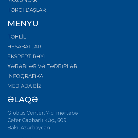
MƏZUNLAR
TƏRƏFDAŞLAR
MENYU
TƏHLİL
HESABATLAR
EKSPERT RƏYİ
XƏBƏRLƏR VƏ TƏDBİRLƏR
İNFOQRAFİKA
MEDİADA BİZ
ƏLAQƏ
Globus Center, 7-ci mərtəbə
Cəfər Cabbarlı küç., 609
Bakı, Azərbaycan