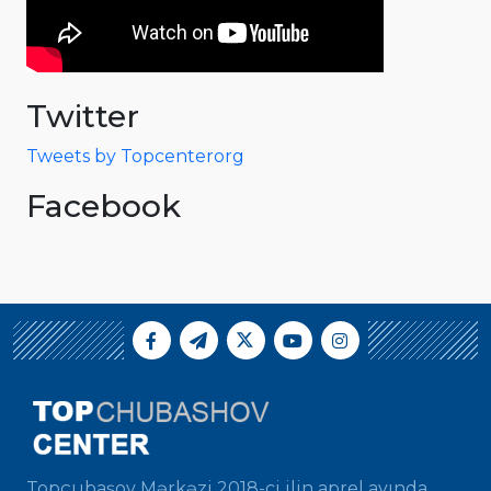
Twitter
Tweets by Topcenterorg
Facebook
Topçubaşov Mərkəzi 2018-ci ilin aprel ayında