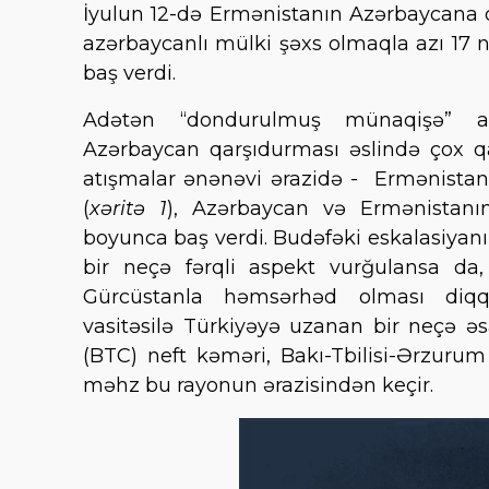
İyulun 12-də Ermənistanın Azərbaycana qa
azərbaycanlı mülki şəxs olmaqla azı 17 n
baş verdi.
Adətən “dondurulmuş münaqişə” adl
Azərbaycan qarşıdurması əslində çox qa
atışmalar ənənəvi ərazidə - Ermənistanı
(
xəritə 1
), Azərbaycan və Ermənistanın
boyunca baş verdi. Budəfəki eskalasiyan
bir neçə fərqli aspekt vurğulansa d
Gürcüstanla həmsərhəd olması diqq
vasitəsilə Türkiyəyə uzanan bir neçə əsa
(BTC) neft kəməri, Bakı-Tbilisi-Ərzurum
məhz bu rayonun ərazisindən keçir.