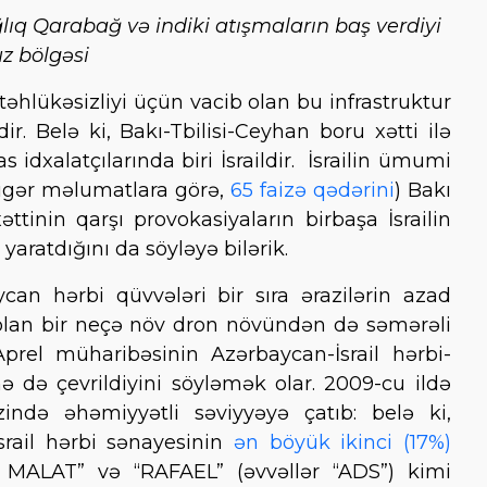
lıq Qarabağ və indiki atışmaların baş verdiyi
z bölgəsi
əhlükəsizliyi üçün vacib olan bu infrastruktur
r. Belə ki, Bakı-Tbilisi-Ceyhan boru xətti ilə
s idxalatçılarında biri İsraildir. İsrailin ümumi
igər məlumatlara görə,
65 faizə qədərini
) Bakı
ttinin qarşı provokasiyaların birbaşa İsrailin
 yaratdığını da söyləyə bilərik.
can hərbi qüvvələri bir sıra ərazilərin azad
 olan bir neçə növ dron növündən də səmərəli
Aprel müharibəsinin Azərbaycan-İsrail hərbi-
ə də çevrildiyini söyləmək olar. 2009-cu ildə
zində əhəmiyyətli səviyyəyə çatıb: belə ki,
srail hərbi sənayesinin
ən böyük ikinci (17%)
“IAI MALAT” və “RAFAEL” (əvvəllər “ADS”) kimi