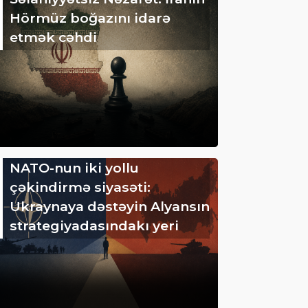
Hörmüz boğazını idarə
etmək cəhdi
NATO-nun iki yollu
çəkindirmə siyasəti:
Ukraynaya dəstəyin Alyansın
strategiyadasındakı yeri