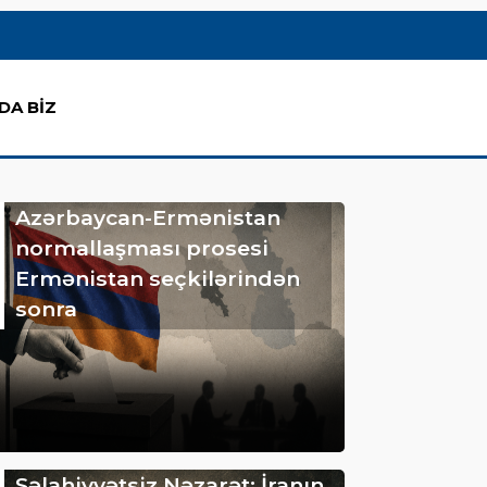
DA BİZ
Azərbaycan-Ermənistan
normallaşması prosesi
Ermənistan seçkilərindən
sonra
Səlahiyyətsiz Nəzarət: İranın