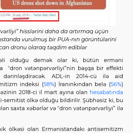
ərliyi” hisslərini daha da artırmaq üçün
ıstanda vurulmuş bir PUA-nın görüntülərini
aycan dronu olaraq təqdim ediblər
nşəli olduğu demək olar ki, bütün erməni
a “dron vətənpərvərliyi”nin başqa bir effekti
 dərinləşdirəcək. ADL-in 2014-cü ilə aid
mitizm indeksi (
58%
) İranınkından belə (
56%
)
əzinin 2018-ci il mart ayına olan
hesabatında
emitist ölkə olduğu bildirilir. Şübhəsiz ki, bu
ən saxta xəbərlər və “dron vətənpərvərliyi” ilə
k ölkəsi olan Ermənistandakı antisemitizm