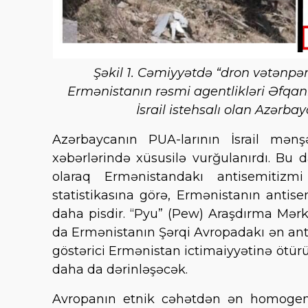
Şəkil 1. Cəmiyyətdə “dron vətənpərv
Ermənistanın rəsmi agentlikləri Əfqan
İsrail istehsalı olan Azərb
Azərbaycanın PUA-larının İsrail mə
xəbərlərində xüsusilə vurğulanırdı. Bu d
olaraq Ermənistandakı antisemitizmi
statistikasına görə, Ermənistanın antise
daha pisdir. “Pyu” (Pew) Araşdırma Mərk
da Ermənistanın Şərqi Avropadakı ən anti-s
göstərici Ermənistan ictimaiyyətinə ötürül
daha da dərinləşəcək.
Avropanın etnik cəhətdən ən homogeni