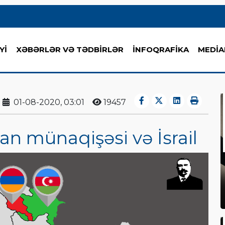
Yİ
XƏBƏRLƏR VƏ TƏDBİRLƏR
İNFOQRAFİKA
MEDİA
01-08-2020, 03:01
19457
n münaqişəsi və İsrail