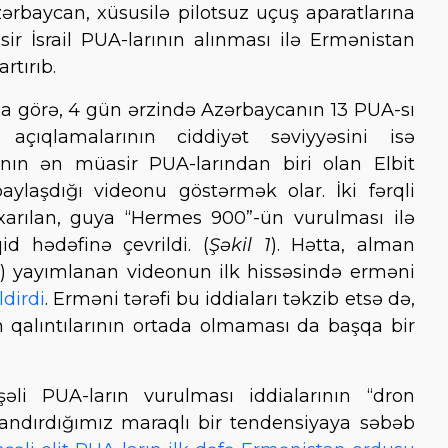
zərbaycan, xüsusilə pilotsuz uçuş aparatlarına
r İsrail PUA-larının alınması ilə Ermənistan
rtırıb.
na görə, 4 gün ərzində Azərbaycanın 13 PUA-sı
i açıqlamalarının ciddiyət səviyyəsini isə
nın ən müasir PUA-larından biri olan Elbit
ylaşdığı videonu göstərmək olar. İki fərqli
ıxarılan, guya “Hermes 900”-ün vurulması ilə
d hədəfinə çevrildi. (
Şəkil 1
). Hətta, alman
) yayımlanan videonun ilk hissəsində erməni
ldirdi
. Erməni tərəfi bu iddiaları təkzib etsə də,
 qalıntılarının ortada olmaması da başqa bir
əli PUA-ların vurulması iddialarının “dron
adlandırdığımız maraqlı bir tendensiyaya səbəb