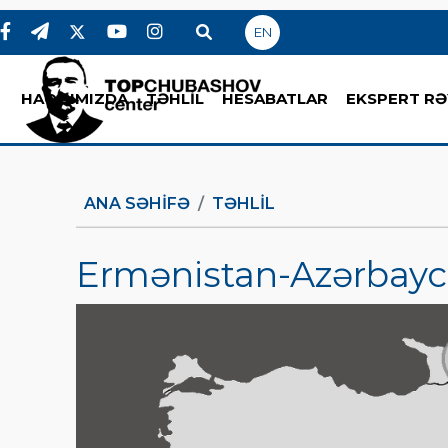
EN
HAQQIMIZDA
TƏHLİL
HESABATLAR
EKSPERT RƏ
ANA SƏHIFƏ
TƏHLİL
Ermənistan-Azərbayca