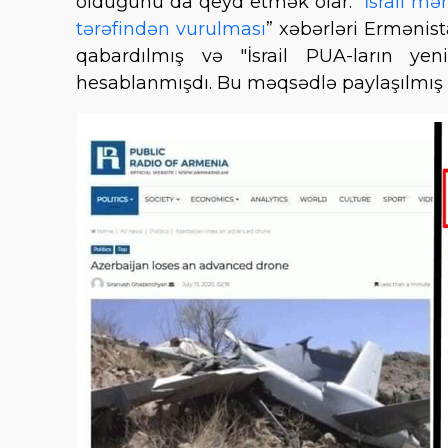
olduğunu da qeyd etmək olar. “
İsrail mə
tərəfindən vurulması
” xəbərləri Ermənist
qabardılmış və "İsrail PUA-ların yen
hesablanmışdı. Bu məqsədlə paylaşılmış fe