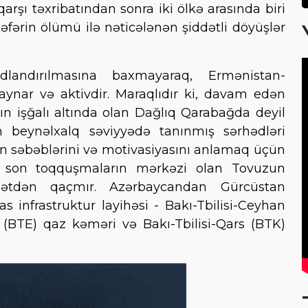
rşı təxribatından sonra iki ölkə arasında biri
əfərin ölümü ilə nəticələnən şiddətli döyüşlər
andırılmasına baxmayaraq, Ermənistan-
ynar və aktivdir. Maraqlıdır ki, davam edən
n işğalı altında olan Dağlıq Qarabağda deyil
 beynəlxalq səviyyədə tanınmış sərhədləri
ın səbəblərini və motivasiyasını anlamaq üçün
a, son toqquşmaların mərkəzi olan Tovuzun
ətdən qaçmır. Azərbaycandan Gürcüstan
s infrastruktur layihəsi - Bakı-Tbilisi-Ceyhan
 (BTE) qaz kəməri və Bakı-Tbilisi-Qars (BTK)