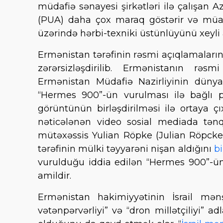
müdafiə sənayesi şirkətləri ilə çalışan A
(PUA) daha çox maraq göstərir və müasi
üzərində hərbi-texniki üstünlüyünü xeyli a
Ermənistan tərəfinin rəsmi açıqlamaları
zərərsizləşdirilib. Ermənistanın rəsm
Ermənistan Müdafiə Nazirliyinin dünya
“Hermes 900”-ün vurulması ilə bağlı pa
görüntünün birləşdirilməsi ilə ortaya ç
nəticələnən video sosial mediada tənqi
mütəxəssis Yulian Röpke (Julian Röpcke
tərəfinin mülki təyyarəni nişan aldığını
bi
vurulduğu iddia edilən “Hermes 900”-ün
amildir.
Ermənistan hakimiyyətinin İsrail mənş
vətənpərvərliyi” və “dron millətçiliyi” 