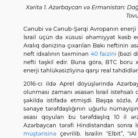
Xəritə 1. Azərbaycan və Ermənistan: Dağ
Tovu
Cənubi və Cənub-Şərqi Avropanın enerji t
İsrail üçün də xüsusi əhəmiyyət kəsb edi
Aralıq dənizinə çıxarılan Bakı neftinin əsa
neft idxalının təxminən
40 faizini
(bəzi d
nefti təşkil edir. Buna görə, BTC boru xə
enerji təhlükəsizliyinə qarşı real təhdidlər
2016-cı ildə Aprel döyüşlərində Azərbay
olunması zamanı əsasən İsrail istehsalı
şəkildə istifadə etmişdi. Başqa sözlə, 
sənaye tərəfdaşlığının uğurlu nümayişin
əsası qoyulan bu tərəfdaşlıq 10 il ər
Azərbaycan tərəfi Hindistandan sonra İ
müştərisinə
çevrilib. İsrailin “Elbit”, 