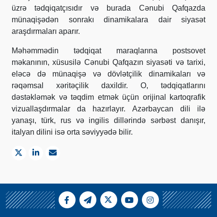
üzrə tədqiqatçısıdır və burada Cənubi Qafqazda
münaqişədən sonrakı dinamikalara dair siyasət
araşdırmaları aparır.
Məhəmmədin tədqiqat maraqlarına postsovet
məkanının, xüsusilə Cənubi Qafqazın siyasəti və tarixi,
eləcə də münaqişə və dövlətçilik dinamikaları və
rəqəmsal xəritəçilik daxildir. O, tədqiqatlarını
dəstəkləmək və təqdim etmək üçün orijinal kartoqrafik
vizuallaşdırmalar da hazırlayır. Azərbaycan dili ilə
yanaşı, türk, rus və ingilis dillərində sərbəst danışır,
italyan dilini isə orta səviyyədə bilir.