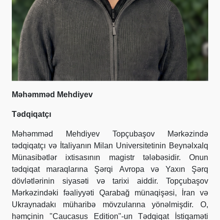
Məhəmməd Mehdiyev
Tədqiqatçı
Məhəmməd Mehdiyev Topçubaşov Mərkəzində
tədqiqatçı və İtaliyanın Milan Universitetinin Beynəlxalq
Münasibətlər ixtisasının magistr tələbəsidir. Onun
tədqiqat maraqlarına Şərqi Avropa və Yaxın Şərq
dövlətlərinin siyasəti və tarixi aiddir. Topçubaşov
Mərkəzindəki fəaliyyəti Qarabağ münaqişəsi, İran və
Ukraynadakı müharibə mövzularına yönəlmişdir. O,
həmçinin "Caucasus Edition"-un Tədqiqat İstiqaməti