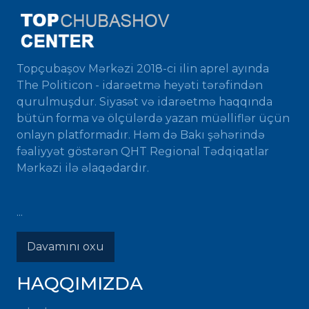
Topçubaşov Mərkəzi 2018-ci ilin aprel ayında
The Politicon - idarəetmə heyəti tərəfindən
qurulmuşdur. Siyasət və idarəetmə haqqında
bütün forma və ölçülərdə yazan müəlliflər üçün
onlayn platformadır. Həm də Bakı şəhərində
fəaliyyət göstərən QHT Regional Tədqiqatlar
Mərkəzi ilə əlaqədardır.
...
Davamını oxu
HAQQIMIZDA