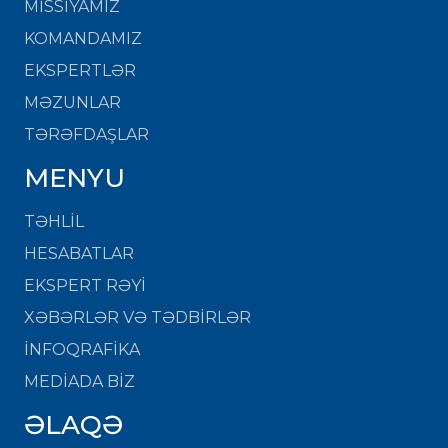
MISSIYAMIZ
KOMANDAMIZ
EKSPERTLƏR
MƏZUNLAR
TƏRƏFDAŞLAR
MENYU
TƏHLİL
HESABATLAR
EKSPERT RƏYİ
XƏBƏRLƏR VƏ TƏDBİRLƏR
İNFOQRAFİKA
MEDİADA BİZ
ƏLAQƏ