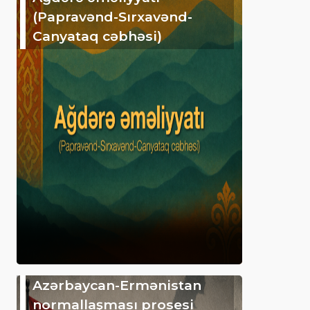
(Papravənd-Sırxavənd-
Canyataq cəbhəsi)
Azərbaycan-Ermənistan
normallaşması prosesi