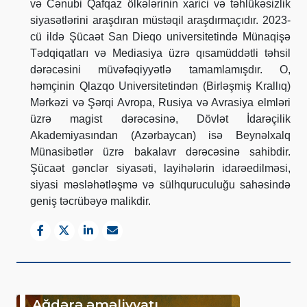
və Cənubi Qafqaz ölkələrinin xarici və təhlükəsizlik
siyasətlərini araşdıran müstəqil araşdırmaçıdır. 2023-
cü ildə Şücaət San Dieqo universitetində Münaqişə
Tədqiqatları və Mediasiya üzrə qısamüddətli təhsil
dərəcəsini müvəfəqiyyətlə tamamlamışdır. O,
həmçinin Qlazqo Universitetindən (Birləşmiş Krallıq)
Mərkəzi və Şərqi Avropa, Rusiya və Avrasiya elmləri
üzrə magist dərəcəsinə, Dövlət İdarəçilik
Akademiyasından (Azərbaycan) isə Beynəlxalq
Münasibətlər üzrə bakalavr dərəcəsinə sahibdir.
Şücaət gənclər siyasəti, layihələrin idarəedilməsi,
siyasi məsləhətləşmə və sülhquruculuğu sahəsində
geniş təcrübəyə malikdir.
Ağdərə əməliyyatı