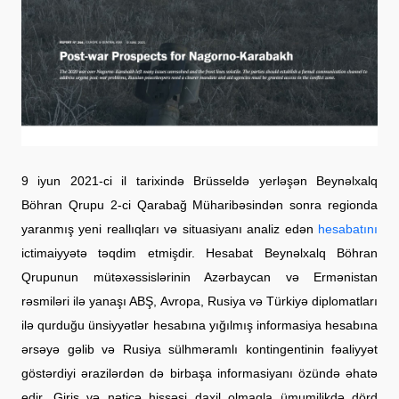
9 iyun 2021-ci il tarixində Brüsseldə yerləşən Beynəlxalq
Böhran Qrupu 2-ci Qarabağ Müharibəsindən sonra regionda
yaranmış yeni reallıqları və situasiyanı analiz edən
hesabatını
ictimaiyyətə təqdim etmişdir. Hesabat Beynəlxalq Böhran
Qrupunun mütəxəssislərinin Azərbaycan və Ermənistan
rəsmiləri ilə yanaşı ABŞ, Avropa, Rusiya və Türkiyə diplomatları
ilə qurduğu ünsiyyətlər hesabına yığılmış informasiya hesabına
ərsəyə gəlib və Rusiya sülhməramlı kontingentinin fəaliyyət
göstərdiyi ərazilərdən də birbaşa informasiyanı özündə əhatə
edir. Giriş və nəticə hissəsi daxil olmaqla ümumilikdə dörd