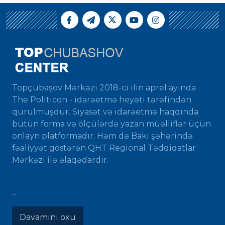
Topçubaşov Mərkəzi 2018-ci ilin aprel ayında
The Politicon - idarəetmə heyəti tərəfindən
qurulmuşdur. Siyasət və idarəetmə haqqında
bütün forma və ölçülərdə yazan müəlliflər üçün
onlayn platformadır. Həm də Bakı şəhərində
fəaliyyət göstərən QHT Regional Tədqiqatlar
Mərkəzi ilə əlaqədardır.
...
Davamını oxu