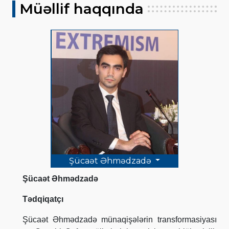
Müəllif haqqında
Şücaət Əhmədzadə
Şücaət Əhmədzadə
Tədqiqatçı
Şücaət Əhmədzadə münaqişələrin transformasiyası