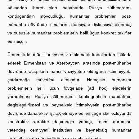
bölmədən ibarət olan hesabatda Rusiya sülhməramlı
kontingentinin mövcudluğu, humanitar problemlər, post-
müharibə dövründə icmaların situasiyası diskussiya olunmuş
və xüsusilə humanitar problemlərin həlli üçün konkret təkliflər
edilmişdir.
Ümumilikdə müəlliflər insentiv diplomatik kanallardan istifadə
edərək Ermənistan və Azərbaycan arasında post-müharibə
dövründə əlaqələrin hansı vəziyyətdə olduğunu ictimaiyyətə
çatdırmağa müvəffəq olmuşdur. Həmçinin humanitar
problemlərin həlli üçün fövqəladə (ad hoc) əlaqələrin
yaradılması, Rusiya sülhməramlı kontingentinin mandatının
dəqiqləşdirilməsi və beynəlxalq ictimaiyyətin post-müharibə
dövründə daha aktiv iştirak etməyə edilən çağırışlar özlüyündə
konstruktiv xarakter daşımaqla yanaşı, rəsmi qurumlar,
vətəndaş cəmiyyəti institutları və beynəlxalq humanitar
təşkilatlar üçün düşündürücü məqamlar ola bilər.