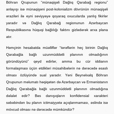
Böhran Qrupunun “münaqişəli Dağlıq Qarabağ regionu”
anlayışı isə münaqişəni post-kolonializm dövrünün münaqişəli
əraziləri ilə eyni səviyyəyə qoyaraq oxucularda yanlış fikirlər
yaradır və Dağlıq Qarabağ regionunun Azərbaycan
Respublikasına hüquqi bağlılığı faktını gizlədərək arxa plana
atır.
Həmçinin hesabatda müəlliflər “tərəflərin heç birinin Dağlıq
Qarabağla bağlı uzunmüddətli planının olmadığının
göründüyünü” qeyd edirlər, amma bu cür iddianın
formalaşması üçün etdikləri müsahibələrin nə dərəcədə əsaslı
olması özlüyündə sual yaradır. Yəni Beynəlxalq Böhran
Qrupunun məlumatı həqiqətən də Azərbaycan və Ermənistanın
Dağlıq Qarabağla bağlı uzunmüddətli planının olmadığına
dəlalət edir? Bəs danışıqların konfidensial xarakteri
səbəbindən bu planın ictimaiyyətə açıqlanmaması, əslində isə
mövcud olması nə dərəcədə mümkündür?