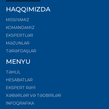
HAQQIMIZDA
MISSIYAMIZ
KOMANDAMIZ
EKSPERTLƏR
MƏZUNLAR
TƏRƏFDAŞLAR
MENYU
TƏHLİL
HESABATLAR
EKSPERT RƏYİ
XƏBƏRLƏR VƏ TƏDBİRLƏR
İNFOQRAFİKA