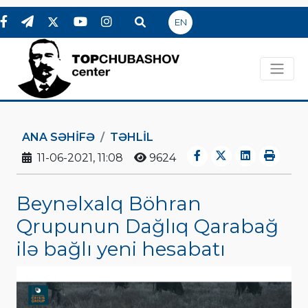
EN
ANA SƏHIFƏ
TƏHLİL
11-06-2021, 11:08
9624
Beynəlxalq Böhran
Qrupunun Dağlıq Qarabağ
ilə bağlı yeni hesabatı