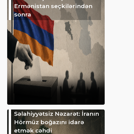
Ermənistan seçkilərindən
sonra
Səlahiyyətsiz Nəzarət: İranın
Hörmüz boğazını idarə
etmək cəhdi