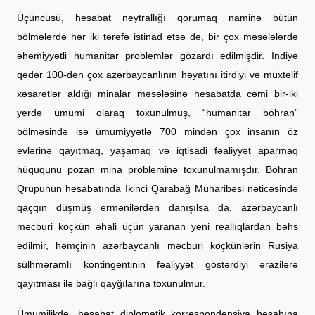
Üçüncüsü, hesabat neytrallığı qorumaq naminə bütün
bölmələrdə hər iki tərəfə istinad etsə də, bir çox məsələlərdə
əhəmiyyətli humanitar problemlər gözardı edilmişdir. İndiyə
qədər 100-dən çox azərbaycanlının həyatını itirdiyi və müxtəlif
xəsarətlər aldığı minalar məsələsinə hesabatda cəmi bir-iki
yerdə ümumi olaraq toxunulmuş, “humanitar böhran”
bölməsində isə ümumiyyətlə 700 mindən çox insanın öz
evlərinə qayıtmaq, yaşamaq və iqtisadi fəaliyyət aparmaq
hüququnu pozan mina probleminə toxunulmamışdır. Böhran
Qrupunun hesabatında İkinci Qarabağ Müharibəsi nəticəsində
qaçqın düşmüş ermənilərdən danışılsa da, azərbaycanlı
məcburi köçkün əhali üçün yaranan yeni reallıqlardan bəhs
edilmir, həmçinin azərbaycanlı məcburi köçkünlərin Rusiya
sülhməramlı kontingentinin fəaliyyət göstərdiyi ərazilərə
qayıtması ilə bağlı qayğılarına toxunulmur.
Ümumilikdə, hesabat diplomatik korrespondensiya hesabına