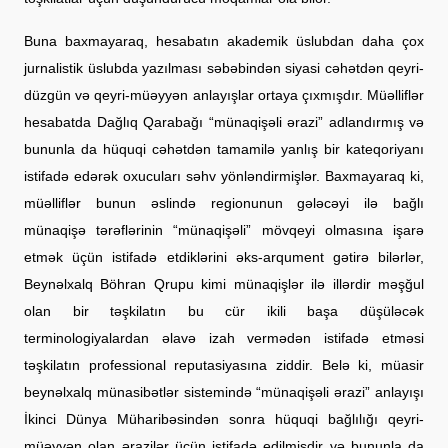
Buna baxmayaraq, hesabatın akademik üslubdan daha çox
jurnalistik üslubda yazılması səbəbindən siyasi cəhətdən qeyri-
düzgün və qeyri-müəyyən anlayışlar ortaya çıxmışdır. Müəlliflər
hesabatda Dağlıq Qarabağı “münaqişəli ərazi” adlandırmış və
bununla da hüquqi cəhətdən tamamilə yanlış bir kateqoriyanı
istifadə edərək oxucuları səhv yönləndirmişlər. Baxmayaraq ki,
müəlliflər bunun əslində regionunun gələcəyi ilə bağlı
münaqişə tərəflərinin “münaqişəli” mövqeyi olmasına işarə
etmək üçün istifadə etdiklərini əks-arqument gətirə bilərlər,
Beynəlxalq Böhran Qrupu kimi münaqişlər ilə illərdir məşğul
olan bir təşkilatın bu cür ikili başa düşüləcək
terminologiyalardan əlavə izah vermədən istifadə etməsi
təşkilatın professional reputasiyasına ziddir. Belə ki, müasir
beynəlxalq münasibətlər sistemində “münaqişəli ərazi” anlayışı
İkinci Dünya Müharibəsindən sonra hüquqi bağlılığı qeyri-
müəyyən olan ərazilər üçün istifadə edilmişdir və bununla da