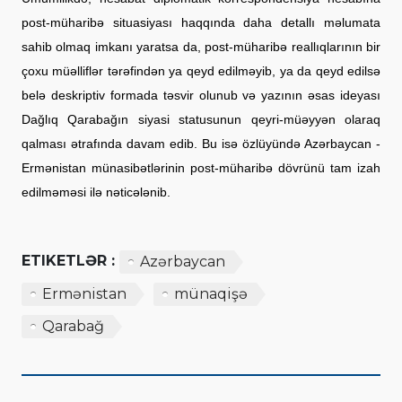
post-müharibə situasiyası haqqında daha detallı məlumata
sahib olmaq imkanı yaratsa da, post-müharibə reallıqlarının bir
çoxu müəlliflər tərəfindən ya qeyd edilməyib, ya da qeyd edilsə
belə deskriptiv formada təsvir olunub və yazının əsas ideyası
Dağlıq Qarabağın siyasi statusunun qeyri-müəyyən olaraq
qalması ətrafında davam edib. Bu isə özlüyündə Azərbaycan -
Ermənistan münasibətlərinin post-müharibə dövrünü tam izah
edilməməsi ilə nəticələnib.
ETIKETLƏR :
Azərbaycan
Ermənistan
münaqişə
Qarabağ