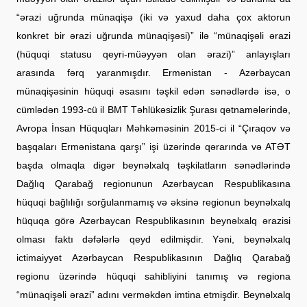
“ərazi uğrunda münaqişə (iki və yaxud daha çox aktorun
konkret bir ərazi uğrunda münaqişəsi)” ilə “münaqişəli ərazi
(hüquqi statusu qeyri-müəyyən olan ərazi)” anlayışları
arasında fərq yaranmışdır. Ermənistan - Azərbaycan
münaqişəsinin hüquqi əsasını təşkil edən sənədlərdə isə, o
cümlədən 1993-cü il BMT Təhlükəsizlik Şurası qətnamələrində,
Avropa İnsan Hüquqları Məhkəməsinin 2015-ci il “Çıraqov və
başqaları Ermənistana qarşı” işi üzərində qərarında və ATƏT
başda olmaqla digər beynəlxalq təşkilatların sənədlərində
Dağlıq Qarabağ regionunun Azərbaycan Respublikasına
hüquqi bağlılığı sorğulanmamış və əksinə regionun beynəlxalq
hüquqa görə Azərbaycan Respublikasının beynəlxalq ərazisi
olması faktı dəfələrlə qeyd edilmişdir. Yəni, beynəlxalq
ictimaiyyət Azərbaycan Respublikasının Dağlıq Qarabağ
regionu üzərində hüquqi sahibliyini tanımış və regiona
“münaqişəli ərazi” adını verməkdən imtina etmişdir. Beynəlxalq