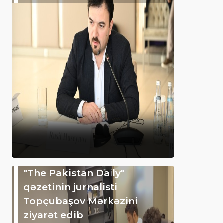
"The Pakistan Daily"
qəzetinin jurnalisti
Topçubaşov Mərkəzini
ziyarət edib