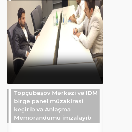
Topçubaşov Mərkəzi və IDM
birgə panel müzakirəsi
keçirib və Anlaşma
Memorandumu imzalayıb