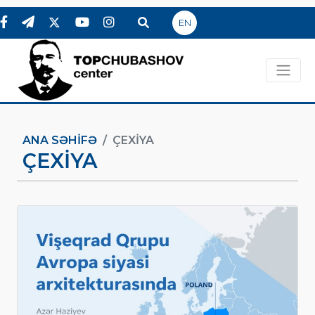
EN
ANA SƏHIFƏ
ÇEXIYA
ÇEXIYA