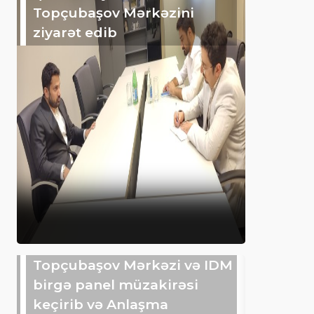
Topçubaşov Mərkəzini
ziyarət edib
Topçubaşov Mərkəzi və IDM
birgə panel müzakirəsi
keçirib və Anlaşma