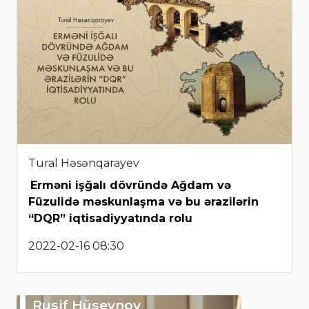
Tural Həsənqarayev
Erməni işğalı dövründə Ağdam və
Füzulidə məskunlaşma və bu ərazilərin
“DQR” iqtisadiyyatında rolu
2022-02-16 08:30
Rusif Hüseynov