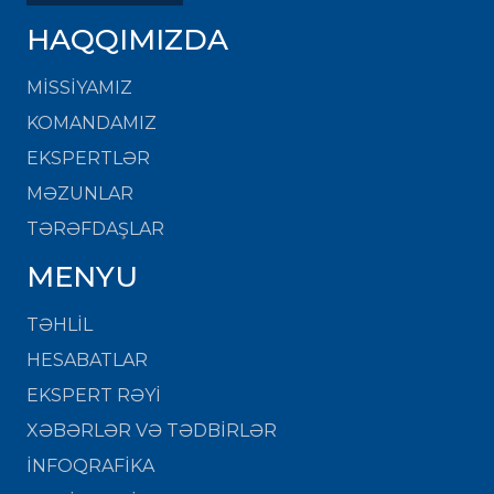
HAQQIMIZDA
MISSIYAMIZ
KOMANDAMIZ
EKSPERTLƏR
MƏZUNLAR
TƏRƏFDAŞLAR
MENYU
TƏHLİL
HESABATLAR
EKSPERT RƏYİ
XƏBƏRLƏR VƏ TƏDBİRLƏR
İNFOQRAFİKA