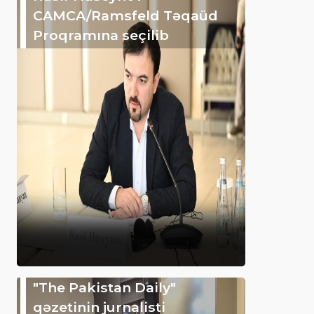
CAMCA/Ramsfeld Təqaüd
Proqramına seçilib
"The Pakistan Daily"
qəzetinin jurnalisti