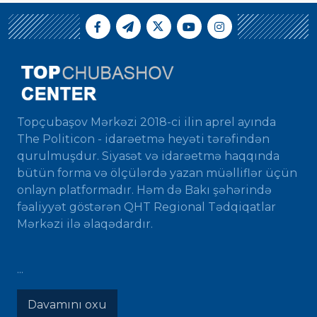
Topçubaşov Mərkəzi 2018-ci ilin aprel ayında
The Politicon - idarəetmə heyəti tərəfindən
qurulmuşdur. Siyasət və idarəetmə haqqında
bütün forma və ölçülərdə yazan müəlliflər üçün
onlayn platformadır. Həm də Bakı şəhərində
fəaliyyət göstərən QHT Regional Tədqiqatlar
Mərkəzi ilə əlaqədardır.
...
Davamını oxu