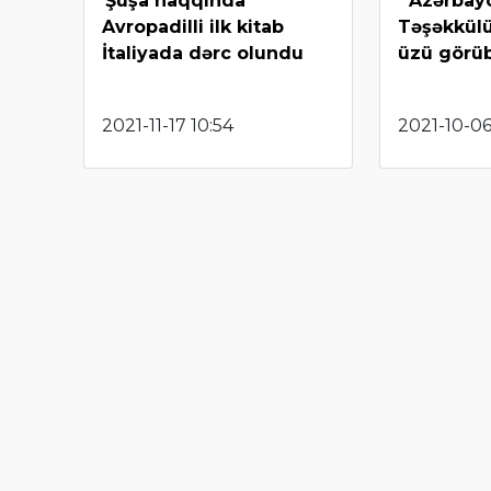
Şuşa haqqında
“Azərbay
Avropadilli ilk kitab
Təşəkkülü”
İtaliyada dərc olundu
üzü görü
2021-11-17 10:54
2021-10-06