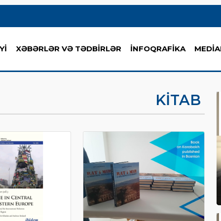
Yİ
XƏBƏRLƏR VƏ TƏDBİRLƏR
İNFOQRAFİKA
MEDİA
KITAB