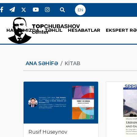
EN
HAQQIMIZDA
TƏHLİL
HESABATLAR
EKSPERT RƏ
ANA SƏHIFƏ
KITAB
Rusif Hüseynov