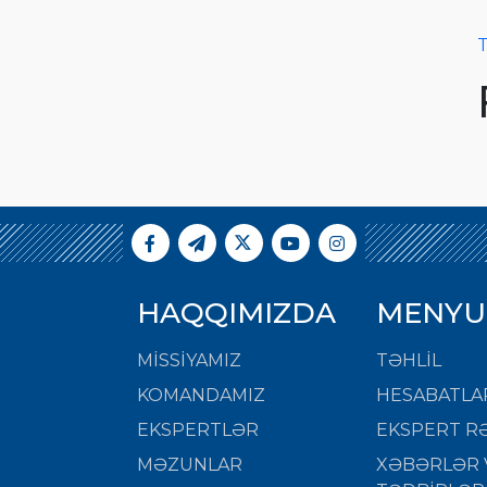
T
HAQQIMIZDA
MENYU
MISSIYAMIZ
TƏHLİL
KOMANDAMIZ
HESABATLA
EKSPERTLƏR
EKSPERT RƏ
MƏZUNLAR
XƏBƏRLƏR 