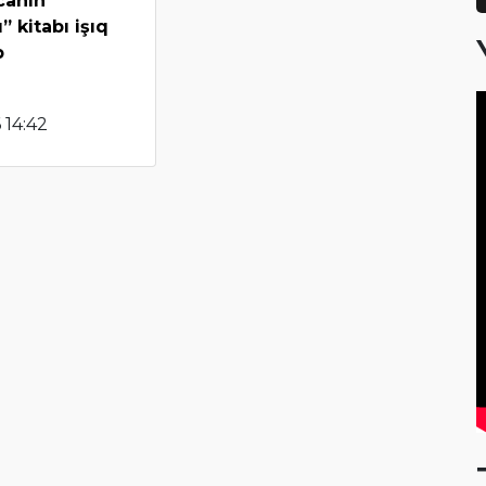
canın
 kitabı işıq
b
 14:42