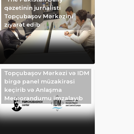
qəzetinin jurnalisti
Topçubaşov Mərkəzini
ziyarət edib
Topçubaşov Mərkəzi və IDM
birgə panel müzakirəsi
keçirib və Anlaşma
Memorandumu imzalayıb