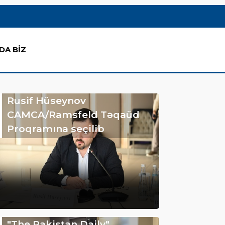
DA BİZ
Rusif Hüseynov
CAMCA/Ramsfeld Təqaüd
Proqramına seçilib
"The Pakistan Daily"