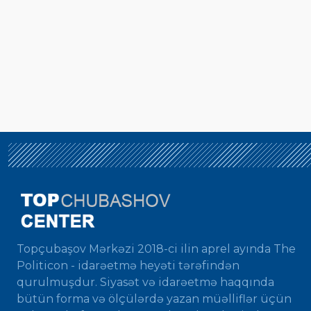
Topçubaşov Mərkəzi 2018-ci ilin aprel ayında The
Politicon - idarəetmə heyəti tərəfindən
qurulmuşdur. Siyasət və idarəetmə haqqında
bütün forma və ölçülərdə yazan müəlliflər üçün