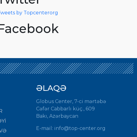
weets by Topcenterorg
Facebook
ƏLAQƏ
Globus Center, 7-ci mərtəbə
Cəfər Cabbarlı küç., 609
R
Bakı, Azərbaycan
Yİ
E-mail: info@top-center.org
VƏ