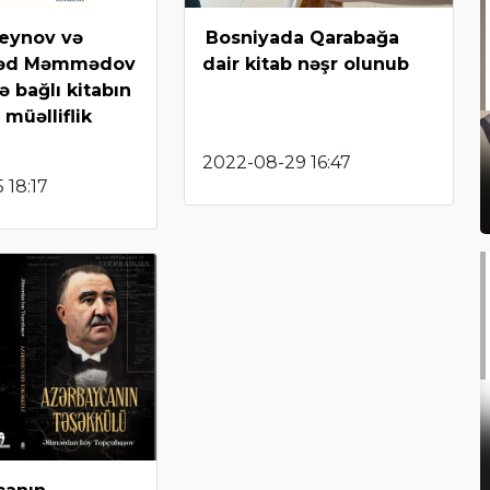
seynov və
Bosniyada Qarabağa
əd Məmmədov
dair kitab nəşr olunub
ə bağlı kitabın
 müəlliflik
2022-08-29 16:47
 18:17