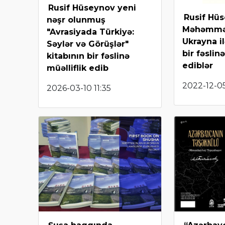
Rusif Hüseynov yeni
Rusif Hü
nəşr olunmuş
Məhəmm
"Avrasiyada Türkiyə:
Ukrayna il
Səylər və Görüşlər"
bir fəslinə
kitabının bir fəslinə
ediblər
müəlliflik edib
2022-12-05
2026-03-10 11:35