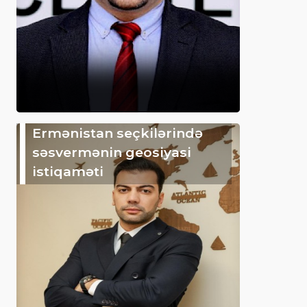
Ermənistan seçkilərində
səsvermənin geosiyasi
istiqaməti