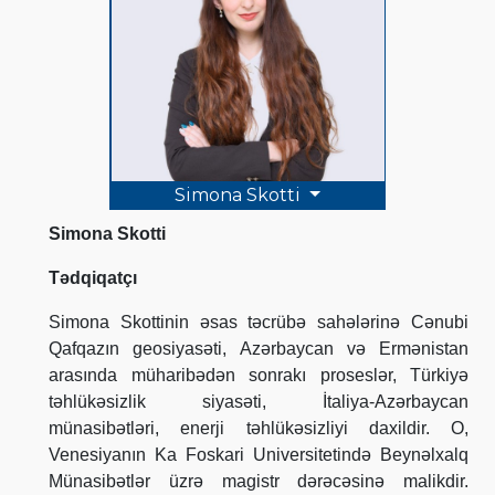
Simona Skotti
Simona Skotti
Tədqiqatçı
Simona Skottinin əsas təcrübə sahələrinə Cənubi
Qafqazın geosiyasəti, Azərbaycan və Ermənistan
arasında müharibədən sonrakı proseslər, Türkiyə
təhlükəsizlik siyasəti, İtaliya-Azərbaycan
münasibətləri, enerji təhlükəsizliyi daxildir. O,
Venesiyanın Ka Foskari Universitetində Beynəlxalq
Münasibətlər üzrə magistr dərəcəsinə malikdir.