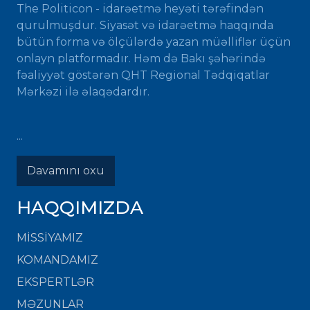
The Politicon - idarəetmə heyəti tərəfindən
qurulmuşdur. Siyasət və idarəetmə haqqında
bütün forma və ölçülərdə yazan müəlliflər üçün
onlayn platformadır. Həm də Bakı şəhərində
fəaliyyət göstərən QHT Regional Tədqiqatlar
Mərkəzi ilə əlaqədardır.
...
Davamını oxu
HAQQIMIZDA
MISSIYAMIZ
KOMANDAMIZ
EKSPERTLƏR
MƏZUNLAR