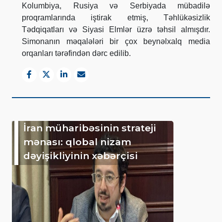
Kolumbiya, Rusiya və Serbiyada mübadilə
proqramlarında iştirak etmiş, Təhlükəsizlik
Tədqiqatları və Siyasi Elmlər üzrə təhsil almışdır.
Simonanın məqalələri bir çox beynəlxalq media
orqanları tərəfindən dərc edilib.
İran müharibəsinin strateji
mənası: qlobal nizam
dəyişikliyinin xəbərçisi