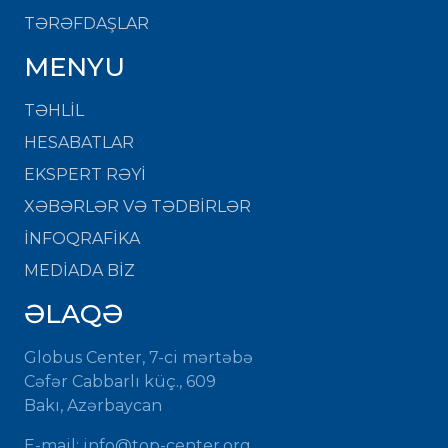
TƏRƏFDAŞLAR
MENYU
TƏHLİL
HESABATLAR
EKSPERT RƏYİ
XƏBƏRLƏR VƏ TƏDBİRLƏR
İNFOQRAFİKA
MEDİADA BİZ
ƏLAQƏ
Globus Center, 7-ci mərtəbə
Cəfər Cabbarlı küç., 609
Bakı, Azərbaycan
E-mail: info@top-center.org