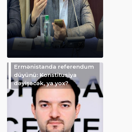
Ermənistanda referendum
düyünü: Konstitusiya
dəyişəcək, ya yox?