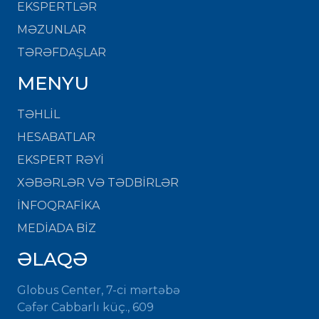
EKSPERTLƏR
MƏZUNLAR
TƏRƏFDAŞLAR
MENYU
TƏHLİL
HESABATLAR
EKSPERT RƏYİ
XƏBƏRLƏR VƏ TƏDBİRLƏR
İNFOQRAFİKA
MEDİADA BİZ
ƏLAQƏ
Globus Center, 7-ci mərtəbə
Cəfər Cabbarlı küç., 609