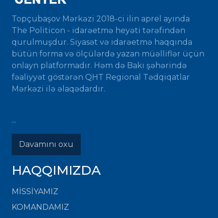
Topçubaşov Mərkəzi 2018-ci ilin aprel ayında
The Politicon - idarəetmə heyəti tərəfindən
qurulmuşdur. Siyasət və idarəetmə haqqında
bütün forma və ölçülərdə yazan müəlliflər üçün
onlayn platformadır. Həm də Bakı şəhərində
fəaliyyət göstərən QHT Regional Tədqiqatlar
Mərkəzi ilə əlaqədardır.
...
Davamını oxu
HAQQIMIZDA
MISSIYAMIZ
KOMANDAMIZ