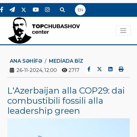
EN
ANA SƏHIFƏ
MEDİADA BİZ
26-11-2024, 12:00
2717
L'Azerbaijan alla COP29: dai
combustibili fossili alla
leadership green