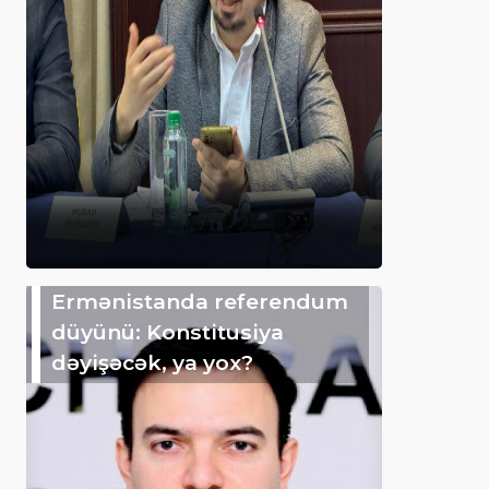
Ermənistanda referendum
düyünü: Konstitusiya
dəyişəcək, ya yox?