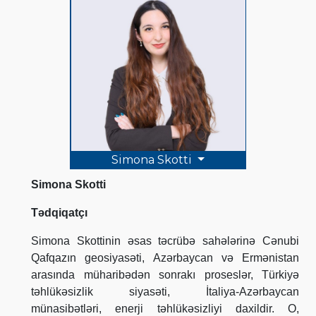
Simona Skotti
Simona Skotti
Tədqiqatçı
Simona Skottinin əsas təcrübə sahələrinə Cənubi
Qafqazın geosiyasəti, Azərbaycan və Ermənistan
arasında müharibədən sonrakı proseslər, Türkiyə
təhlükəsizlik siyasəti, İtaliya-Azərbaycan
münasibətləri, enerji təhlükəsizliyi daxildir. O,