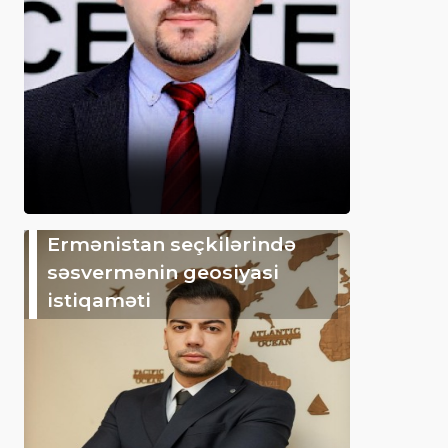
Ermənistan seçkilərində
səsvermənin geosiyasi
istiqaməti