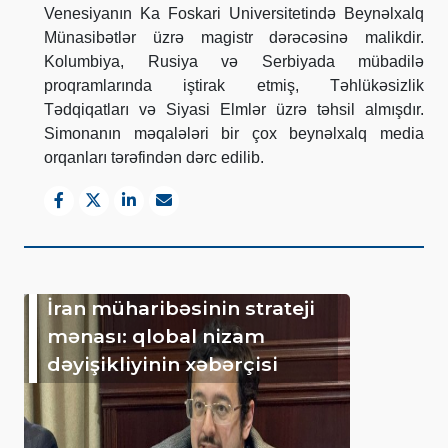
Venesiyanın Ka Foskari Universitetində Beynəlxalq
Münasibətlər üzrə magistr dərəcəsinə malikdir.
Kolumbiya, Rusiya və Serbiyada mübadilə
proqramlarında iştirak etmiş, Təhlükəsizlik
Tədqiqatları və Siyasi Elmlər üzrə təhsil almışdır.
Simonanın məqalələri bir çox beynəlxalq media
orqanları tərəfindən dərc edilib.
İran müharibəsinin strateji
mənası: qlobal nizam
dəyişikliyinin xəbərçisi