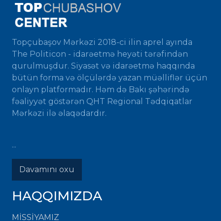
Topçubaşov Mərkəzi 2018-ci ilin aprel ayında
The Politicon - idarəetmə heyəti tərəfindən
qurulmuşdur. Siyasət və idarəetmə haqqında
bütün forma və ölçülərdə yazan müəlliflər üçün
onlayn platformadır. Həm də Bakı şəhərində
fəaliyyət göstərən QHT Regional Tədqiqatlar
Mərkəzi ilə əlaqədardır.
...
Davamını oxu
HAQQIMIZDA
MISSIYAMIZ