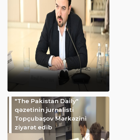
"The Pakistan Daily"
qəzetinin jurnalisti
Topçubaşov Mərkəzini
ziyarət edib