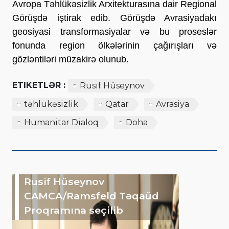
Avropa Təhlükəsizlik Arxitekturasına dair Regional
Görüşdə iştirak edib. Görüşdə Avrasiyadakı
geosiyasi transformasiyalar və bu proseslər
fonunda region ölkələrinin çağırışları və
gözləntiləri müzakirə olunub.
ETIKETLƏR :
Rusif Hüseynov
təhlükəsizlik
Qatar
Avrasiya
Humanitar Dialoq
Doha
Rusif Hüseynov
CAMCA/Ramsfeld Təqaüd
Proqramına seçilib