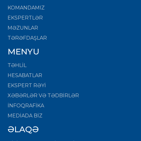
KOMANDAMIZ
EKSPERTLƏR
MƏZUNLAR
TƏRƏFDAŞLAR
MENYU
TƏHLİL
HESABATLAR
EKSPERT RƏYİ
XƏBƏRLƏR VƏ TƏDBİRLƏR
İNFOQRAFİKA
MEDİADA BİZ
ƏLAQƏ