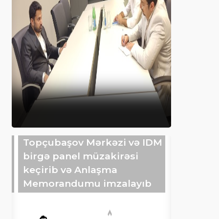
Topçubaşov Mərkəzi və IDM
birgə panel müzakirəsi
keçirib və Anlaşma
Memorandumu imzalayıb