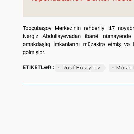
Topçubaşov Mərkəzinin rəhbərliyi 17 noyabr
Nərgiz Abdullayevadan ibarət nümayəndə h
əməkdaşlıq imkanlarını müzakirə etmiş və bi
gəlmişlər.
ETIKETLƏR :
Rusif Hüseynov
Murad 