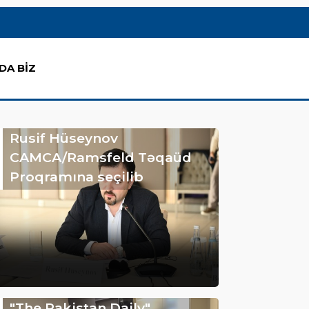
DA BİZ
Rusif Hüseynov
CAMCA/Ramsfeld Təqaüd
Proqramına seçilib
"The Pakistan Daily"