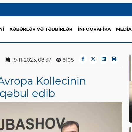
Yİ
XƏBƏRLƏR VƏ TƏDBİRLƏR
İNFOQRAFİKA
MEDİA
19-11-2023, 08:37
8108
vropa Kollecinin
qəbul edib