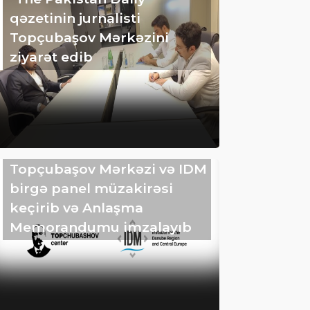
qəzetinin jurnalisti
Topçubaşov Mərkəzini
ziyarət edib
Topçubaşov Mərkəzi və IDM
birgə panel müzakirəsi
keçirib və Anlaşma
Memorandumu imzalayıb