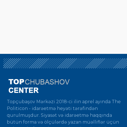
Topçubaşov Mərkəzi 2018-ci ilin aprel ayında The
Politicon - idarəetmə heyəti tərəfindən
qurulmuşdur. Siyasət və idarəetmə haqqında
bütün forma və ölçülərdə yazan müəlliflər üçün