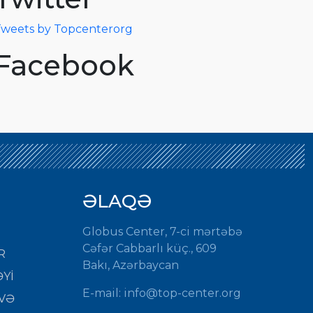
weets by Topcenterorg
Facebook
ƏLAQƏ
Globus Center, 7-ci mərtəbə
Cəfər Cabbarlı küç., 609
R
Bakı, Azərbaycan
Yİ
E-mail: info@top-center.org
VƏ