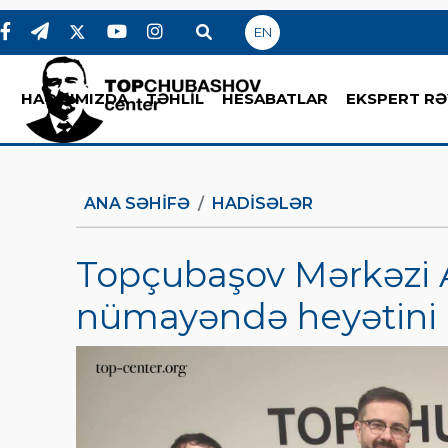
EN
HAQQIMIZDA
TƏHLİL
HESABATLAR
EKSPERT RƏ
ANA SƏHIFƏ
HADİSƏLƏR
Topçubaşov Mərkəzi A
nümayəndə heyətini 