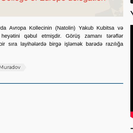
da Avropa Kollecinin (Natolin) Yakub Kubitsa və
eyətini qəbul etmişdir. Görüş zamanı tərəflər
r sıra layihələrdə birgə işləmək barədə razılığa
Muradov