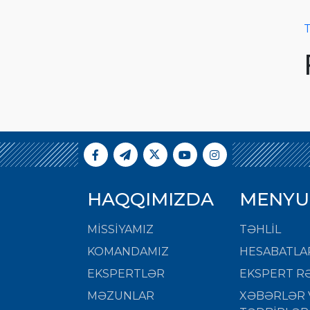
T
HAQQIMIZDA
MENYU
MISSIYAMIZ
TƏHLİL
KOMANDAMIZ
HESABATLA
EKSPERTLƏR
EKSPERT RƏ
MƏZUNLAR
XƏBƏRLƏR 