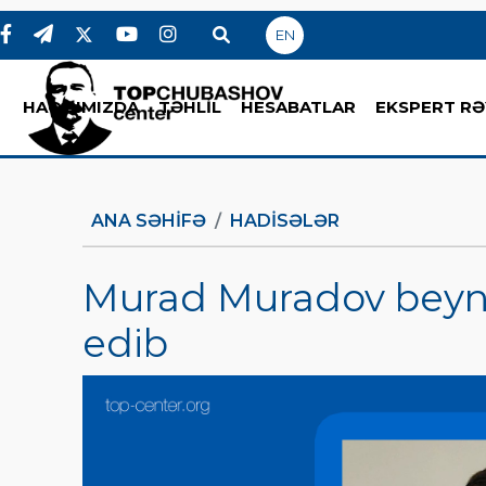
EN
HAQQIMIZDA
TƏHLİL
HESABATLAR
EKSPERT RƏ
ANA SƏHIFƏ
HADİSƏLƏR
Murad Muradov beynə
edib