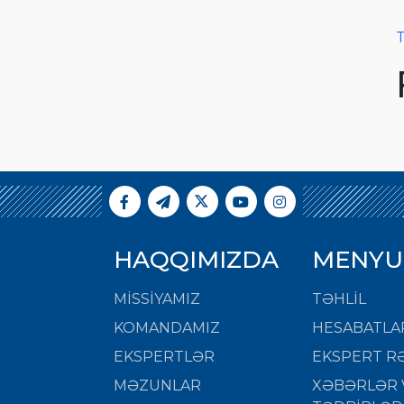
T
HAQQIMIZDA
MENYU
MISSIYAMIZ
TƏHLİL
KOMANDAMIZ
HESABATLA
EKSPERTLƏR
EKSPERT RƏ
MƏZUNLAR
XƏBƏRLƏR 