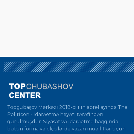
Topçubaşov Mərkəzi 2018-ci ilin aprel ayında The
Politicon - idarəetmə heyəti tərəfindən
qurulmuşdur. Siyasət və idarəetmə haqqında
bütün forma və ölçülərdə yazan müəlliflər üçün