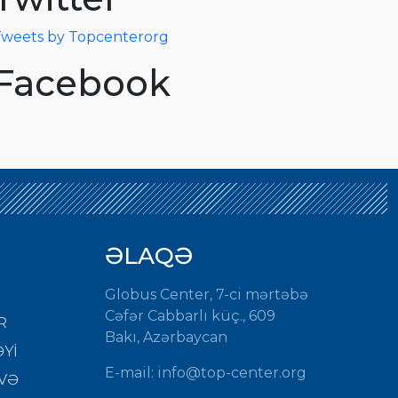
weets by Topcenterorg
Facebook
ƏLAQƏ
Globus Center, 7-ci mərtəbə
Cəfər Cabbarlı küç., 609
R
Bakı, Azərbaycan
Yİ
E-mail: info@top-center.org
VƏ