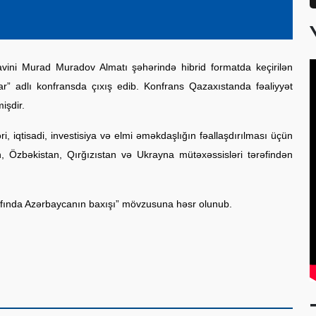
vini Murad Muradov Almatı şəhərində hibrid formatda keçirilən
mlar” adlı konfransda çıxış edib. Konfrans Qazaxıstanda fəaliyyət
işdir.
ri, iqtisadi, investisiya və elmi əməkdaşlığın fəallaşdırılması üçün
 Özbəkistan, Qırğızıstan və Ukrayna mütəxəssisləri tərəfindən
şafında Azərbaycanın baxışı” mövzusuna həsr olunub.