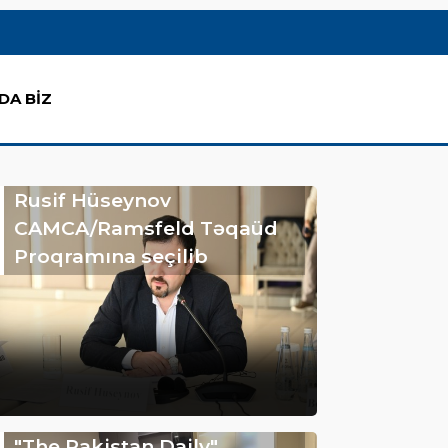
DA BİZ
Rusif Hüseynov
CAMCA/Ramsfeld Təqaüd
Proqramına seçilib
"The Pakistan Daily"