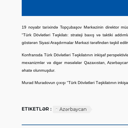
19 noyabr tarixində Topçubaşov Mərkəzinin direktor müa
“Türk Dövlətləri Təşkilatı: strateji baxış və taktiki addı
göstərən Siyasi Araşdırmalar Mərkəzi tərəfindən təşkil edilm
Konfransda Türk Dövlətləri Təşkilatının inkişaf perspektivlə
mexanizmlər və digər məsələlər Qazaxıstan, Azərbaycan,
əhatə olunmuşdur.
Murad Muradovun çıxışı “Türk Dövlətləri Təşkilatının inki
ETIKETLƏR :
Azərbaycan