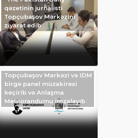
qəzetinin jurnalisti
Topçubaşov Mərkəzini
ziyarət edib
Topçubaşov Mərkəzi və IDM
birgə panel müzakirəsi
keçirib və Anlaşma
Memorandumu imzalayıb