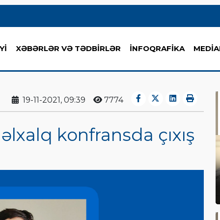
Yİ
XƏBƏRLƏR VƏ TƏDBİRLƏR
İNFOQRAFİKA
MEDİA
19-11-2021, 09:39
7774
lxalq konfransda çıxış