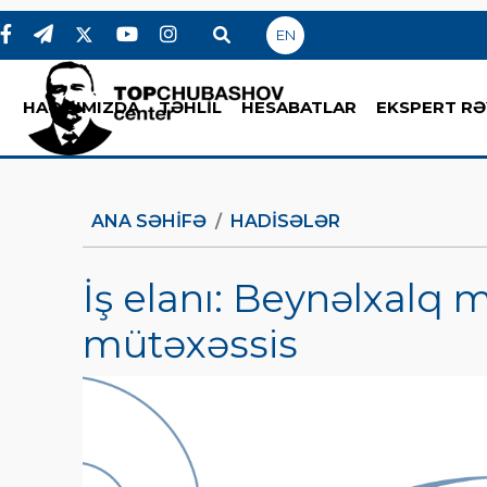
EN
HAQQIMIZDA
TƏHLİL
HESABATLAR
EKSPERT RƏ
ANA SƏHIFƏ
HADİSƏLƏR
İş elanı: Beynəlxalq 
mütəxəssis