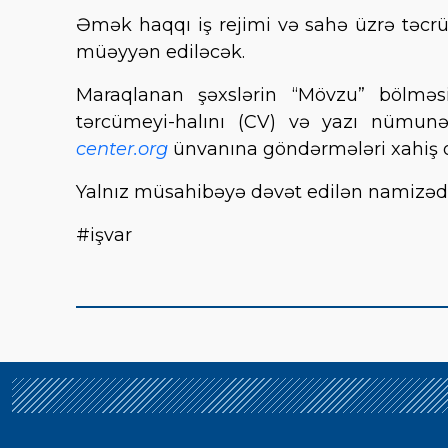
Əmək haqqı iş rejimi və sahə üzrə təcrü
müəyyən ediləcək.
Maraqlanan şəxslərin “Mövzu” bölmə
tərcümeyi-halını (CV) və yazı nümun
center.org
ünvanına göndərmələri xahiş o
Yalnız müsahibəyə dəvət edilən namizədl
#işvar