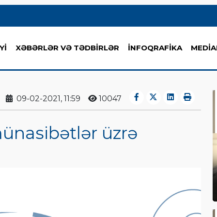
Yİ
XƏBƏRLƏR VƏ TƏDBİRLƏR
İNFOQRAFİKA
MEDİA
09-02-2021, 11:59
10047
münasibətlər üzrə