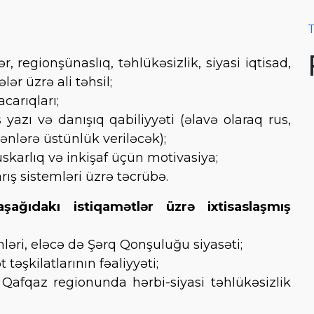
T
 regionşünaslıq, təhlükəsizlik, siyasi iqtisad,
ər üzrə ali təhsil;
carıqları;
yazı və danışıq qabiliyyəti (əlavə olaraq rus,
lənlərə üstünlük veriləcək);
arlıq və inkişaf üçün motivasiya;
ış sistemləri üzrə təcrübə.
ğıdakı istiqamətlər üzrə ixtisaslaşmış
mləri, eləcə də Şərq Qonşuluğu siyasəti;
şkilatlarının fəaliyyəti;
Qafqaz regionunda hərbi-siyasi təhlükəsizlik