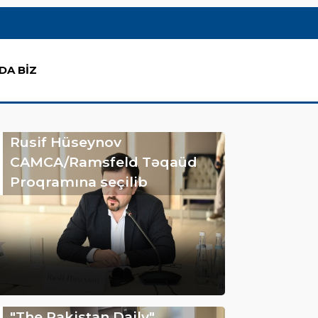
DA BİZ
Rusif Hüseynov
CAMCA/Ramsfeld Təqaüd
Proqramına seçilib
"The Pakistan Daily"