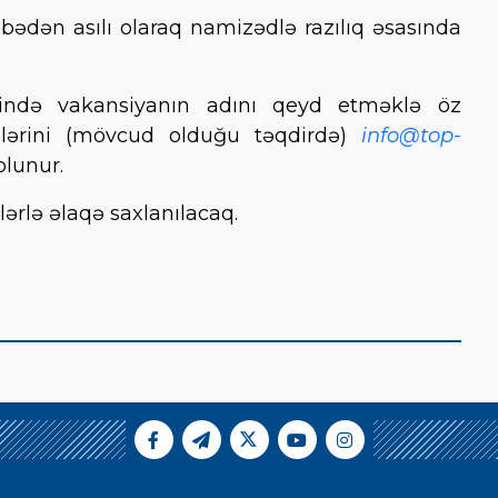
bədən asılı olaraq namizədlə razılıq əsasında
sində vakansiyanın adını qeyd etməklə öz
ələrini (mövcud olduğu təqdirdə)
info@top-
lunur.
ərlə əlaqə saxlanılacaq.