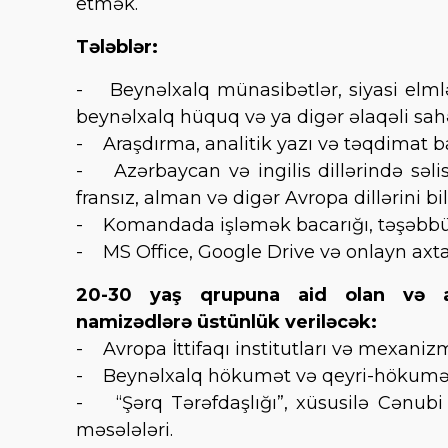
etmək.
Tələblər:
- Beynəlxalq münasibətlər, siyasi elmlər,
beynəlxalq hüquq və ya digər əlaqəli sahəl
- Araşdırma, analitik yazı və təqdimat ba
- Azərbaycan və ingilis dillərində səlis 
fransız, alman və digər Avropa dillərini bi
- Komandada işləmək bacarığı, təşəbbüsk
- MS Office, Google Drive və onlayn axtar
20-30 yaş qrupuna aid olan və aşa
namizədlərə üstünlük veriləcək:
- Avropa İttifaqı institutları və mexaniz
- Beynəlxalq hökumət və qeyri-hökumət tə
- “Şərq Tərəfdaşlığı”, xüsusilə Cənubi 
məsələləri.