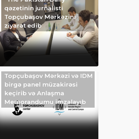
qəzetinin jurnalisti
Topçubaşov Mərkəzini
ziyarət edib
Topçubaşov Mərkəzi və IDM
birgə panel müzakirəsi
keçirib və Anlaşma
Memorandumu imzalayıb