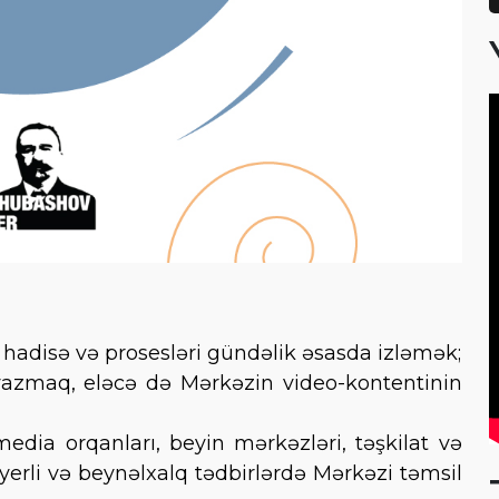
adisə və prosesləri gündəlik əsasda izləmək;
yazmaq, eləcə də Mərkəzin video-kontentinin
ia orqanları, beyin mərkəzləri, təşkilat və
yerli və beynəlxalq tədbirlərdə Mərkəzi təmsil