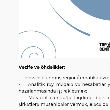
Vəzifə və öhdəliklər:
- Həvalə olunmuş region/tematika üzrə h
- Analitik rəy, məqalə və hesabatlar 
hazırlanmasında iştirak etmək;
- Müraciət olunduğu təqdirdə digər med
şirkətlərə müsahibələr vermək, eləcə də 