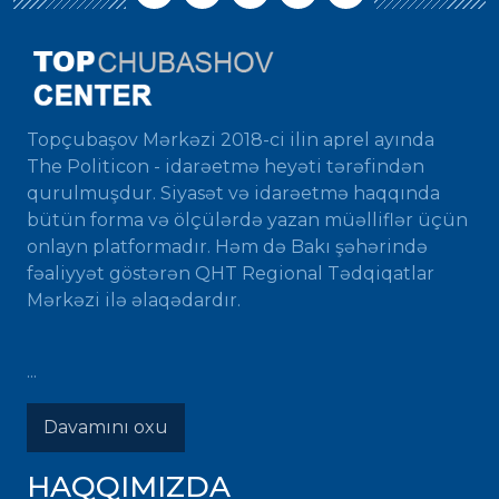
Topçubaşov Mərkəzi 2018-ci ilin aprel ayında
The Politicon - idarəetmə heyəti tərəfindən
qurulmuşdur. Siyasət və idarəetmə haqqında
bütün forma və ölçülərdə yazan müəlliflər üçün
onlayn platformadır. Həm də Bakı şəhərində
fəaliyyət göstərən QHT Regional Tədqiqatlar
Mərkəzi ilə əlaqədardır.
...
Davamını oxu
HAQQIMIZDA