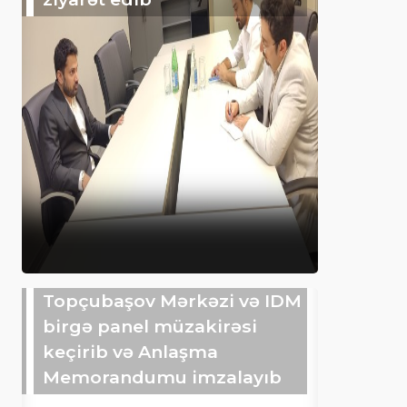
Topçubaşov Mərkəzi və IDM
birgə panel müzakirəsi
keçirib və Anlaşma
Memorandumu imzalayıb