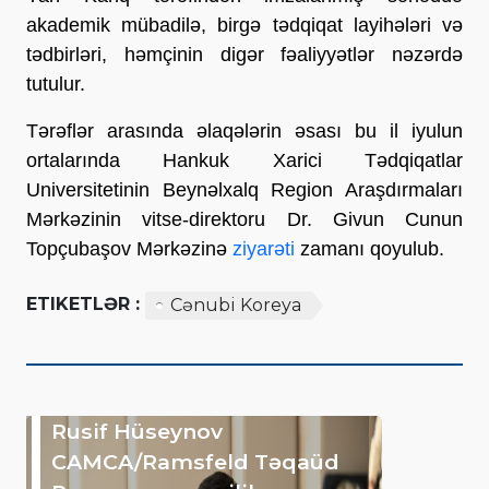
akademik mübadilə, birgə tədqiqat layihələri və
tədbirləri, həmçinin digər fəaliyyətlər nəzərdə
tutulur.
Tərəflər arasında əlaqələrin əsası bu il iyulun
ortalarında Hankuk Xarici Tədqiqatlar
Universitetinin Beynəlxalq Region Araşdırmaları
Mərkəzinin vitse-direktoru Dr. Givun Cunun
Topçubaşov Mərkəzinə
ziyarəti
zamanı qoyulub.
ETIKETLƏR :
Cənubi Koreya
Rusif Hüseynov
CAMCA/Ramsfeld Təqaüd