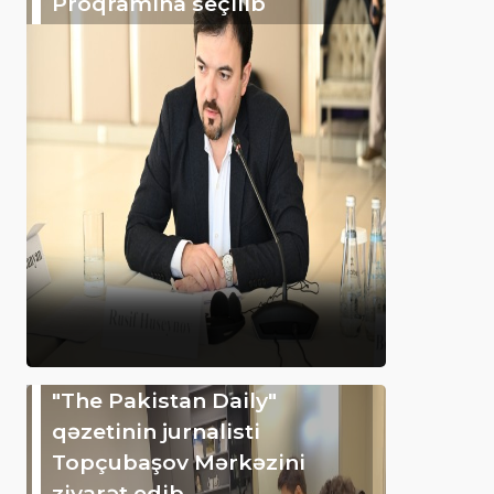
Proqramına seçilib
"The Pakistan Daily"
qəzetinin jurnalisti
Topçubaşov Mərkəzini
ziyarət edib