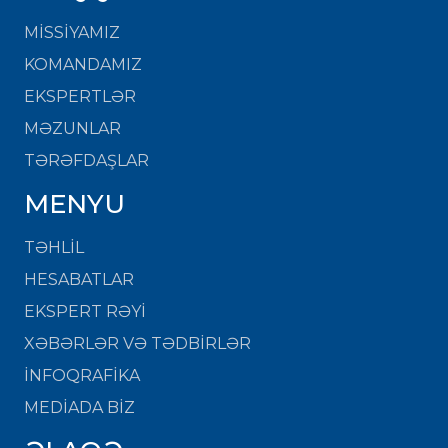
MISSIYAMIZ
KOMANDAMIZ
EKSPERTLƏR
MƏZUNLAR
TƏRƏFDAŞLAR
MENYU
TƏHLİL
HESABATLAR
EKSPERT RƏYİ
XƏBƏRLƏR VƏ TƏDBİRLƏR
İNFOQRAFİKA
MEDİADA BİZ