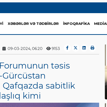
Yİ
XƏBƏRLƏR VƏ TƏDBİRLƏR
İNFOQRAFİKA
MEDİA
09-03-2024, 06:20
9153
Forumunun təsis
n-Gürcüstan
 Qafqazda sabitlik
daşlıq kimi