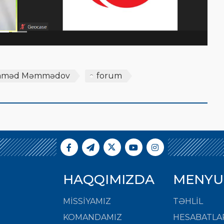
məd Məmmədov
forum
HAQQIMIZDA
MENYU
MISSIYAMIZ
TƏHLİL
KOMANDAMIZ
HESABATLA