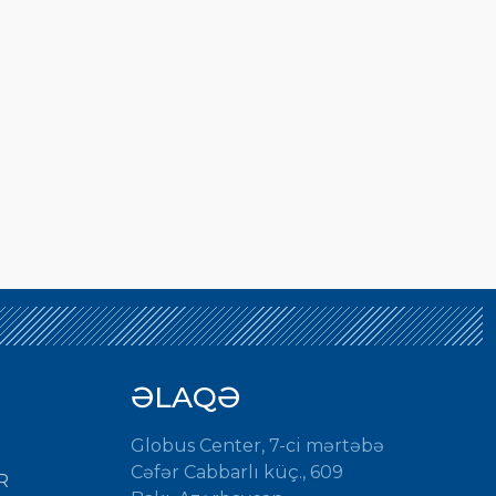
ƏLAQƏ
Globus Center, 7-ci mərtəbə
Cəfər Cabbarlı küç., 609
R