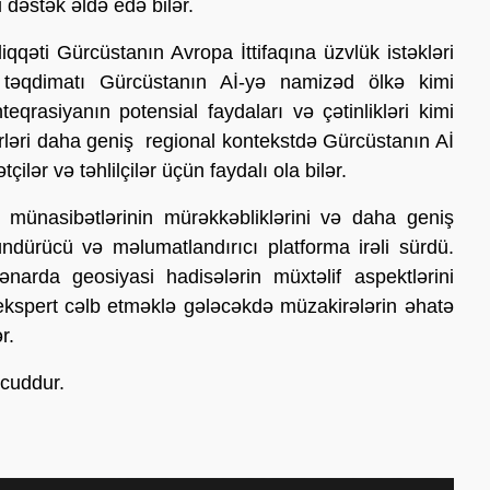
 dəstək əldə edə bilər.
qqəti Gürcüstanın Avropa İttifaqına üzvlük istəkləri
 təqdimatı Gürcüstanın Aİ-yə namizəd ölkə kimi
nteqrasiyanın potensial faydaları və çətinlikləri kimi
irləri daha geniş regional kontekstdə Gürcüstanın Aİ
ilər və təhlilçilər üçün faydalı ola bilər.
münasibətlərinin mürəkkəbliklərini və daha geniş
ürücü və məlumatlandırıcı platforma irəli sürdü.
arda geosiyasi hadisələrin müxtəlif aspektlərini
ekspert cəlb etməklə gələcəkdə müzakirələrin əhatə
r.
cuddur.