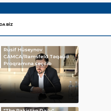
DA BİZ
Rusif Hüseynov
CAMCA/Ramsfeld Təqaüd
Proqramına seçilib
"The Pakistan Daily"