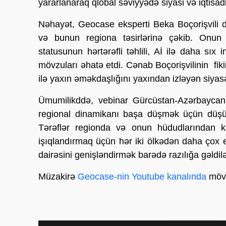
yararlanaraq qlobal səviyyədə siyasi və iqtisadi
Nəhayət, Geocase eksperti Beka Boçorişvili di
və bunun regiona təsirlərinə çəkib. Onun
statusunun hərtərəfli təhlili, Aİ ilə daha sıx i
mövzuları əhatə etdi. Cənab Boçorişvilinin fik
ilə yaxın əməkdaşlığını yaxından izləyən siyasətç
Ümumilikddə, vebinar Gürcüstan-Azərbaycan 
regional dinamikanı başa düşmək üçün düşünd
Tərəflər regionda və onun hüdudlarından kən
işıqlandırmaq üçün hər iki ölkədən daha çox 
dairəsini genişləndirmək barədə razılığa gəldilə
Müzakirə
Geocase-nin Youtube kanalında
möv