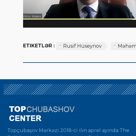
ETIKETLƏR :
Rusif Hüseynov
Məhəm
Topçubaşov Mərkəzi 2018-ci ilin aprel ayında The