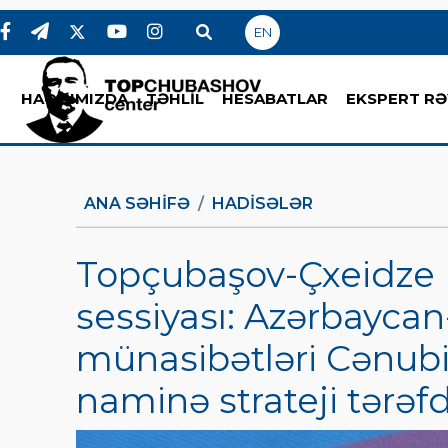
EN
HAQQIMIZDA
TƏHLİL
HESABATLAR
EKSPERT RƏ
ANA SƏHIFƏ
HADİSƏLƏR
Topçubaşov-Çxeidze 
sessiyası: Azərbayca
münasibətləri Cənubi
naminə strateji tərəf