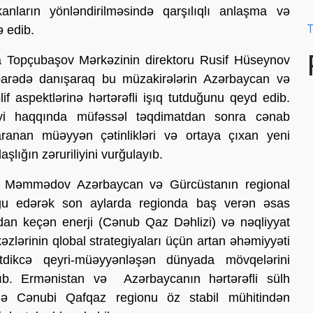
anların yönləndirilməsində qarşılıqlı anlaşma və
T
ə edib.
a Topçubaşov Mərkəzinin direktoru Rusif Hüseynov
barədə danışaraq bu müzakirələrin Azərbaycan və
lif aspektlərinə hərtərəfli işıq tutduğunu qeyd edib.
əyi haqqında müfəssəl təqdimatdan sonra cənab
aranan müəyyən çətinlikləri və ortaya çıxan yeni
ığın zəruriliyini vurğulayıb.
 Məmmədov Azərbaycan və Gürcüstanın regional
ğu edərək son aylarda regionda baş verən əsas
iondan keçən enerji (Cənub Qaz Dəhlizi) və nəqliyyat
əzlərinin qlobal strategiyaları üçün artan əhəmiyyəti
tdikcə qeyri-müəyyənləşən dünyada mövqelərini
ıb. Ermənistan və Azərbaycanın hərtərəfli sülh
ilə Cənubi Qafqaz regionu öz stabil mühitindən