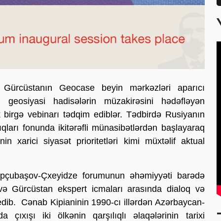
Gürcüstanın Geocase beyin mərkəzləri aparıcı
on geosiyasi hadisələrin müzakirəsini hədəfləyən
 birgə vebinarı tədqim ediblər. Tədbirdə Rusiyanın
qları fonunda ikitərəfli münasibətlərdən başlayaraq
in xarici siyasət prioritetləri kimi müxtəlif aktual
Topçubaşov-Çxeyidze forumunun əhəmiyyəti barədə
ə Gürcüstan ekspert icmaları arasında dialoq və
dib. Cənab Kipianinin 1990-cı illərdən Azərbaycan-
 çıxışı iki ölkənin qarşılıqlı əlaqələrinin tarixi