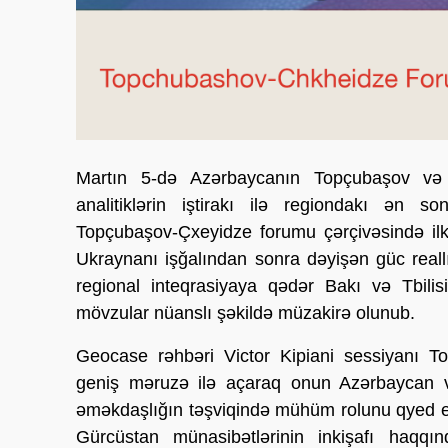
Martın 5-də Azərbaycanın Topçubaşov və 
analitiklərin iştirakı ilə regiondakı ən s
Topçubaşov-Çxeyidze forumu çərçivəsində ilk
Ukraynanı işğalından sonra dəyişən güc reallı
regional inteqrasiyaya qədər Bakı və Tbilisin
mövzular nüanslı şəkildə müzakirə olunub.
Geocase rəhbəri Victor Kipiani sessiyanı 
geniş məruzə ilə açaraq onun Azərbaycan v
əməkdaşlığın təşviqində mühüm rolunu qyed e
Gürcüstan münasibətlərinin inkişafı haqqında