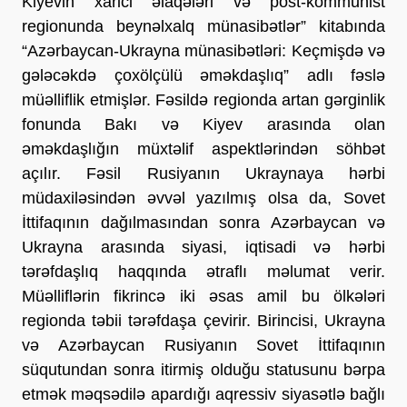
Kiyevin xarici əlaqələri və post-kommunist
regionunda beynəlxalq münasibətlər” kitabında
“Azərbaycan-Ukrayna münasibətləri: Keçmişdə və
gələcəkdə çoxölçülü əməkdaşlıq” adlı fəslə
müəlliflik etmişlər. Fəsildə regionda artan gərginlik
fonunda Bakı və Kiyev arasında olan
əməkdaşlığın müxtəlif aspektlərindən söhbət
açılır. Fəsil Rusiyanın Ukraynaya hərbi
müdaxiləsindən əvvəl yazılmış olsa da, Sovet
İttifaqının dağılmasından sonra Azərbaycan və
Ukrayna arasında siyasi, iqtisadi və hərbi
tərəfdaşlıq haqqında ətraflı məlumat verir.
Müəlliflərin fikrincə iki əsas amil bu ölkələri
regionda təbii tərəfdaşa çevirir. Birincisi, Ukrayna
və Azərbaycan Rusiyanın Sovet İttifaqının
süqutundan sonra itirmiş olduğu statusunu bərpa
etmək məqsədilə apardığı aqressiv siyasətlə bağlı