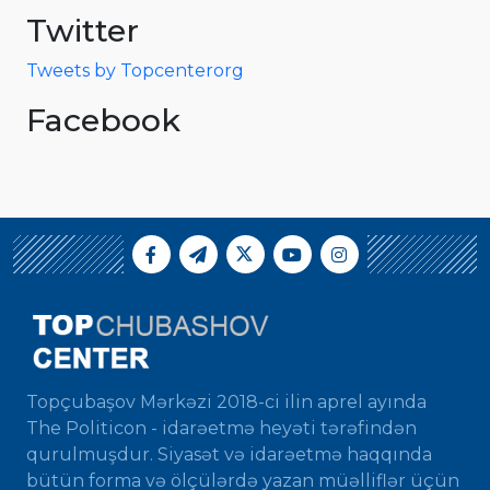
Twitter
Tweets by Topcenterorg
Facebook
Topçubaşov Mərkəzi 2018-ci ilin aprel ayında
The Politicon - idarəetmə heyəti tərəfindən
qurulmuşdur. Siyasət və idarəetmə haqqında
bütün forma və ölçülərdə yazan müəlliflər üçün