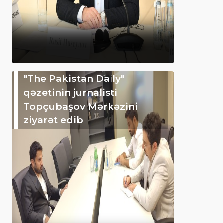
"The Pakistan Daily"
qəzetinin jurnalisti
Topçubaşov Mərkəzini
ziyarət edib