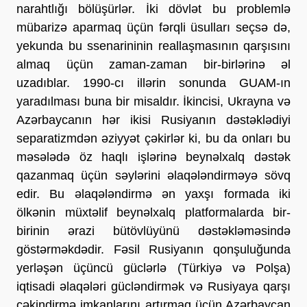
narahtlığı bölüşürlər. İki dövlət bu problemlə
mübarizə aparmaq üçün fərqli üsulları seçsə də,
yekunda bu ssenarininin reallaşmasının qarşısını
almaq üçün zaman-zaman bir-birlərinə əl
uzadıblar. 1990-cı illərin sonunda GUAM-ın
yaradılması buna bir misaldır. İkincisi, Ukrayna və
Azərbaycanın hər ikisi Rusiyanın dəstəklədiyi
separatizmdən əziyyət çəkirlər ki, bu da onları bu
məsələdə öz haqlı işlərinə beynəlxalq dəstək
qazanmaq üçün səylərini əlaqələndirməyə sövq
edir. Bu əlaqələndirmə ən yaxşı formada iki
ölkənin müxtəlif beynəlxalq platformalarda bir-
birinin ərazi bütövlüyünü dəstəkləməsində
göstərməkdədir. Fəsil Rusiyanın qonşuluğunda
yerləşən üçüncü güclərlə (Türkiyə və Polşa)
iqtisadi əlaqələri gücləndirmək və Rusiyaya qarşı
çəkindirmə imkanlarını artırmaq üçün Azərbaycan