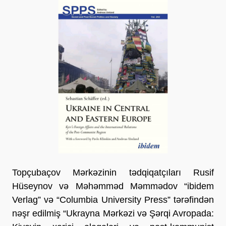
Topçubaçov Mərkəzinin tədqiqatçıları Rusif
Hüseynov və Məhəmməd Məmmədov “ibidem
Verlag” və “Columbia University Press” tərəfindən
nəşr edilmiş “Ukrayna Mərkəzi və Şərqi Avropada: