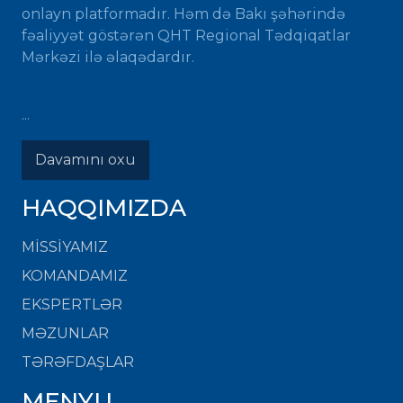
onlayn platformadır. Həm də Bakı şəhərində
fəaliyyət göstərən QHT Regional Tədqiqatlar
Mərkəzi ilə əlaqədardır.
...
Davamını oxu
HAQQIMIZDA
MISSIYAMIZ
KOMANDAMIZ
EKSPERTLƏR
MƏZUNLAR
TƏRƏFDAŞLAR
MENYU