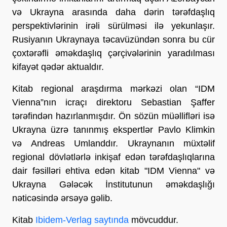
və Ukrayna arasında daha dərin tərəfdaşlıq
perspektivlərinin irəli sürülməsi ilə yekunlaşır.
Rusiyanın Ukraynaya təcavüzündən sonra bu cür
çoxtərəfli əməkdaşlıq çərçivələrinin yaradılması
kifayət qədər aktualdır.
Kitab regional araşdırma mərkəzi olan “IDM
Vienna”nın icraçı direktoru Sebastian Şaffer
tərəfindən hazırlanmışdır. Ön sözün müəllifləri isə
Ukrayna üzrə tanınmış ekspertlər Pavlo Klimkin
və Andreas Umlanddır. Ukraynanın müxtəlif
regional dövlətlərlə inkişaf edən tərəfdaşlıqlarına
dair fəsilləri ehtiva edən kitab "IDM Vienna" və
Ukrayna Gələcək İnstitutunun əməkdaşlığı
nəticəsində ərsəyə gəlib.
Kitab
Ibidem-Verlag saytında
mövcuddur.