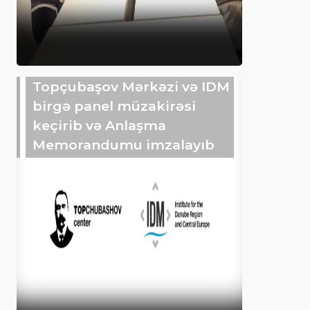
Topçubaşov Mərkəzi və IDM
birgə panel müzakirəsi
keçirib və Anlaşma
Memorandumu imzalayıb