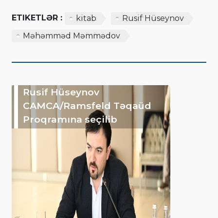
ETIKETLƏR :
kitab
Rusif Hüseynov
Məhəmməd Məmmədov
Rusif Hüseynov
CAMCA/Ramsfeld Təqaüd
Proqramına seçilib