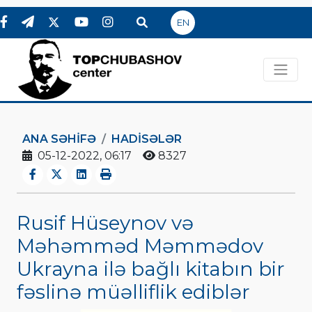
EN
ANA SƏHIFƏ
HADİSƏLƏR
05-12-2022, 06:17
8327
Rusif Hüseynov və
Məhəmməd Məmmədov
Ukrayna ilə bağlı kitabın bir
fəslinə müəlliflik ediblər