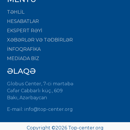
TƏHLİL
HESABATLAR
EKSPERT RƏYİ
XƏBƏRLƏR VƏ TƏDBİRLƏR
İNFOQRAFİKA
MEDİADA BİZ
ƏLAQƏ
Globus Center, 7-ci mərtəbə
Cəfər Cabbarlı küç., 609
Bakı, Azərbaycan
E-mail: info@top-center.org
Copyright ©
2026 Top-center.org