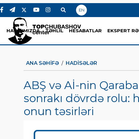
EN
HAQQIMIZDA
TƏHLİL
HESABATLAR
EKSPERT RƏ
ANA SƏHIFƏ
HADİSƏLƏR
ABŞ və Aİ-nin Qarab
sonrakı dövrdə rolu:
onun təsirləri