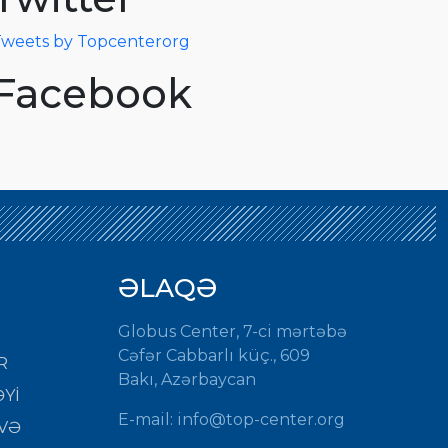
weets by Topcenterorg
Facebook
ƏLAQƏ
Globus Center, 7-ci mərtəbə
Cəfər Cabbarlı küç., 609
R
Bakı, Azərbaycan
Yİ
E-mail: info@top-center.org
VƏ