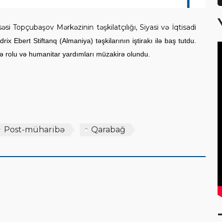
si Topçubaşov Mərkəzinin təşkilatçılığı, Siyasi və İqtisadi
idrix Ebert Stiftanq (Almaniya) təşkilarının iştirakı ilə baş tutdu.
ə rolu və humanitar yardımları müzakirə olundu.
Post-müharibə
Qarabağ