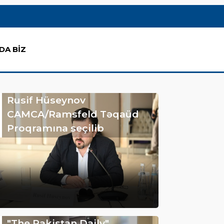
DA BİZ
Rusif Hüseynov
CAMCA/Ramsfeld Təqaüd
Proqramına seçilib
"The Pakistan Daily"