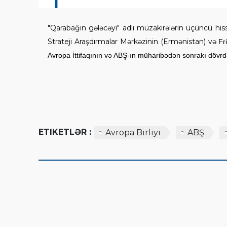
"Qarabağın gələcəyi" adlı müzakirələrin üçüncü hissə
Strateji Araşdırmalar Mərkəzinin (Ermənistan) və
Fr
Avropa İttifaqının və ABŞ-ın müharibədən sonrakı dövrd
ETIKETLƏR :
Avropa Birliyi
ABŞ