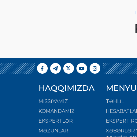
T
HAQQIMIZDA
MENYU
MISSIYAMIZ
TƏHLİL
KOMANDAMIZ
HESABATLA
EKSPERTLƏR
EKSPERT RƏ
MƏZUNLAR
XƏBƏRLƏR 