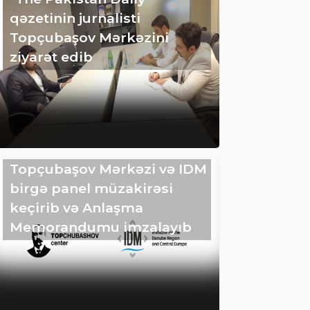
qəzetinin jurnalisti
Topçubaşov Mərkəzini
ziyarət edib
Topçubaşov Mərkəzi və IDM
birgə panel müzakirəsi
keçirib və Anlaşma
Memorandumu imzalayıb