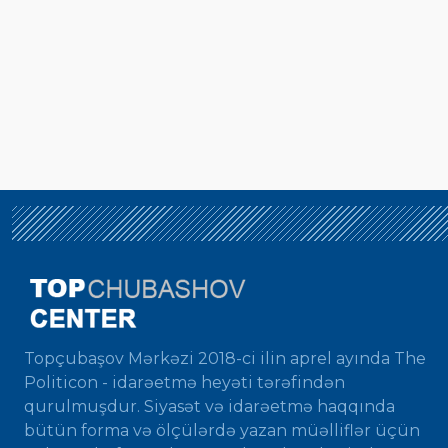
Topçubaşov Mərkəzi 2018-ci ilin aprel ayında The
Politicon - idarəetmə heyəti tərəfindən
qurulmuşdur. Siyasət və idarəetmə haqqında
bütün forma və ölçülərdə yazan müəlliflər üçün