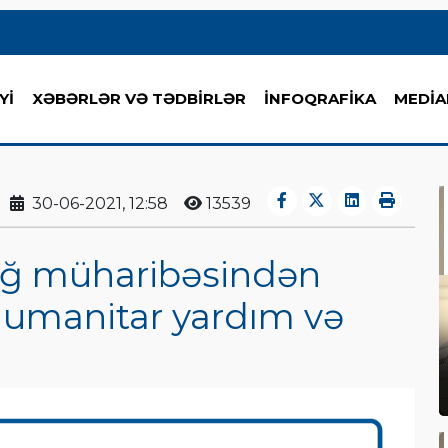
Yİ
XƏBƏRLƏR VƏ TƏDBİRLƏR
İNFOQRAFİKA
MEDİA
30-06-2021, 12:58
13539
ağ müharibəsindən
 humanitar yardım və