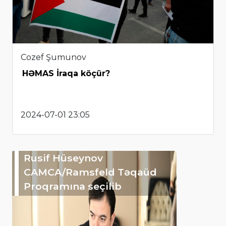
Cozef Şumunov
HƏMAS İraqa köçür?
2024-07-01 23:05
Rusif Hüseynov
CAMCA/Ramsfeld Təqaüd
Proqramına seçilib