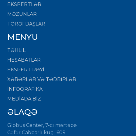
EKSPERTLƏR
MƏZUNLAR
TƏRƏFDAŞLAR
MENYU
TƏHLİL
HESABATLAR
EKSPERT RƏYİ
XƏBƏRLƏR VƏ TƏDBİRLƏR
İNFOQRAFİKA
MEDİADA BİZ
ƏLAQƏ
Globus Center, 7-ci mərtəbə
Cəfər Cabbarlı küç., 609