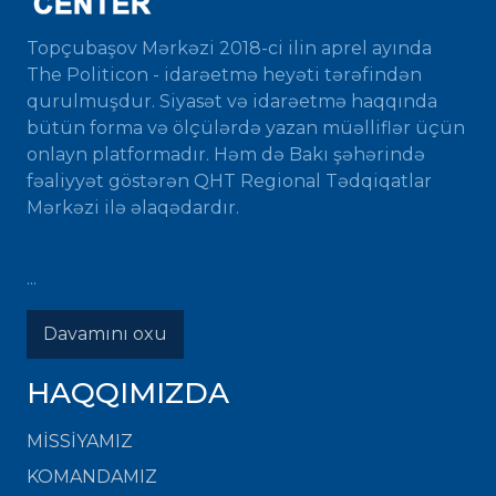
Topçubaşov Mərkəzi 2018-ci ilin aprel ayında
The Politicon - idarəetmə heyəti tərəfindən
qurulmuşdur. Siyasət və idarəetmə haqqında
bütün forma və ölçülərdə yazan müəlliflər üçün
onlayn platformadır. Həm də Bakı şəhərində
fəaliyyət göstərən QHT Regional Tədqiqatlar
Mərkəzi ilə əlaqədardır.
...
Davamını oxu
HAQQIMIZDA
MISSIYAMIZ
KOMANDAMIZ