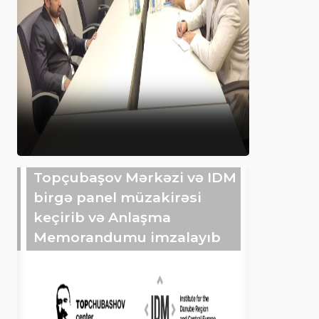
Topçubaşov Mərkəzi və IDM
birgə panel müzakirəsi
keçirib və Anlaşma
Memorandumu imzalayıb