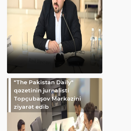
"The Pakistan Daily"
qəzetinin jurnalisti
Topçubaşov Mərkəzini
ziyarət edib