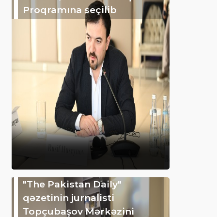
Proqramına seçilib
"The Pakistan Daily"
qəzetinin jurnalisti
Topçubaşov Mərkəzini