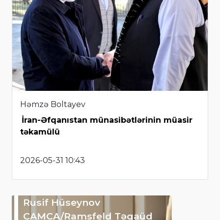
Həmzə Boltayev
İran-Əfqanıstan münasibətlərinin müasir
təkamülü
2026-05-31 10:43
Rusif Hüseynov
CAMCA/Ramsfeld Təqaüd