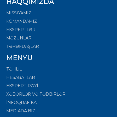
HAQQIMIZDA
MISSIYAMIZ
KOMANDAMIZ
EKSPERTLƏR
MƏZUNLAR
TƏRƏFDAŞLAR
MENYU
TƏHLİL
HESABATLAR
EKSPERT RƏYİ
XƏBƏRLƏR VƏ TƏDBİRLƏR
İNFOQRAFİKA
MEDİADA BİZ