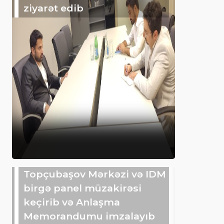
ziyarət edib
Topçubaşov Mərkəzi və IDM
birgə panel müzakirəsi
keçirib və Anlaşma
Memorandumu imzalayıb