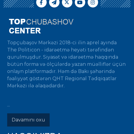
Topçubaşov Mərkəzi 2018-ci ilin aprel ayında
The Politicon - idarəetmə heyəti tərəfindən
qurulmuşdur. Siyasət və idarəetmə haqqında
bütün forma və ölçülərdə yazan müəlliflər üçün
onlayn platformadır. Həm də Bakı şəhərində
fəaliyyət göstərən QHT Regional Tədqiqatlar
Mərkəzi ilə əlaqədardır.
...
Davamını oxu