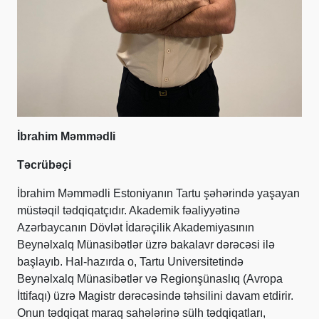
İbrahim Məmmədli
Təcrübəçi
İbrahim Məmmədli Estoniyanın Tartu şəhərində yaşayan
müstəqil tədqiqatçıdır. Akademik fəaliyyətinə
Azərbaycanın Dövlət İdarəçilik Akademiyasının
Beynəlxalq Münasibətlər üzrə bakalavr dərəcəsi ilə
başlayıb. Hal-hazırda o, Tartu Universitetində
Beynəlxalq Münasibətlər və Regionşünaslıq (Avropa
İttifaqı) üzrə Magistr dərəcəsində təhsilini davam etdirir.
Onun tədqiqat maraq sahələrinə sülh tədqiqatları,