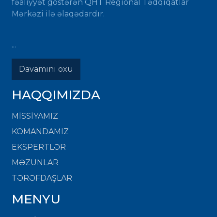
fəaliyyət göstərən QHT Regional Tədqiqatlar
Mərkəzi ilə əlaqədardır.
...
Davamını oxu
HAQQIMIZDA
MISSIYAMIZ
KOMANDAMIZ
EKSPERTLƏR
MƏZUNLAR
TƏRƏFDAŞLAR
MENYU