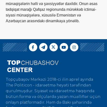
münaqişələrin həlli və şəxsiyyətlər daxildir. Onun əsas
tədqiqat marağı Qafqaz regionunda mürəkkəb ictimai-
siyasi münaqişələrə, xüsusilə Ermənistan və
Azərbaycan arasındakı dinamikaya yönəlib.
Topçubaşov Mərkəzi 2018-ci ilin aprel ayında
The Politicon - idarəetmə heyəti tərəfindən
qurulmuşdur. Siyasət və idarəetmə haqqında
bütün forma və ölçülərdə yazan müəlliflər üçün
onlayn platformadır. Həm də Bakı şəhərində