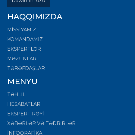
Davamını oxu
HAQQIMIZDA
MISSIYAMIZ
KOMANDAMIZ
EKSPERTLƏR
MƏZUNLAR
TƏRƏFDAŞLAR
MENYU
TƏHLİL
HESABATLAR
EKSPERT RƏYİ
XƏBƏRLƏR VƏ TƏDBİRLƏR
İNFOQRAFİKA