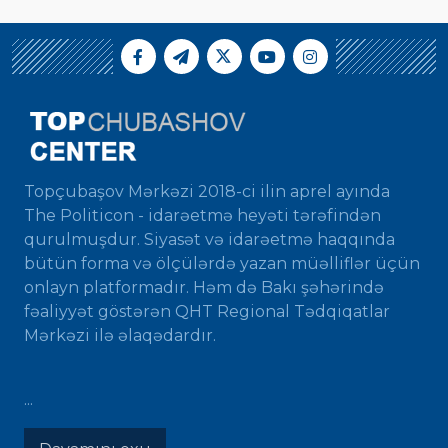
Topçubaşov Mərkəzi 2018-ci ilin aprel ayında
The Politicon - idarəetmə heyəti tərəfindən
qurulmuşdur. Siyasət və idarəetmə haqqında
bütün forma və ölçülərdə yazan müəlliflər üçün
onlayn platformadır. Həm də Bakı şəhərində
fəaliyyət göstərən QHT Regional Tədqiqatlar
Mərkəzi ilə əlaqədardır.
...