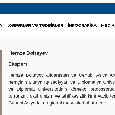
Yİ
XƏBƏRLƏR VƏ TƏDBİRLƏR
İNFOQRAFİKA
MEDİA
Həmzə Boltayev
Ekspert
Həmzə Boltayev Əfqanıstan və Cənubi Asiya Araş
həmçinin Dünya İqtisadiyyatı və Diplomatiya Univer
və Diplomat Universitetinin köməkçi professorud
terrorizm, ekstremizm və təhlükəsizlik kimi vacib 
Cənubi Asiyadakı regional məsələləri əhatə edir.