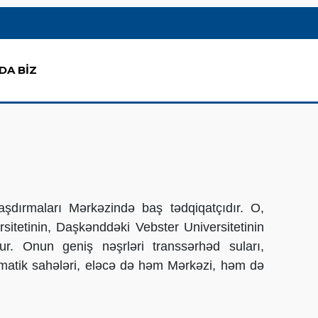
DA BİZ
dırmaları Mərkəzində baş tədqiqatçıdır. O,
sitetinin, Daşkənddəki Vebster Universitetinin
ur. Onun geniş nəşrləri transsərhəd suları,
tematik sahələri, eləcə də həm Mərkəzi, həm də