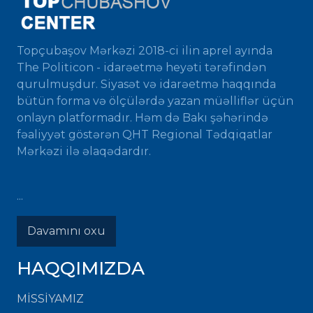
Topçubaşov Mərkəzi 2018-ci ilin aprel ayında
The Politicon - idarəetmə heyəti tərəfindən
qurulmuşdur. Siyasət və idarəetmə haqqında
bütün forma və ölçülərdə yazan müəlliflər üçün
onlayn platformadır. Həm də Bakı şəhərində
fəaliyyət göstərən QHT Regional Tədqiqatlar
Mərkəzi ilə əlaqədardır.
...
Davamını oxu
HAQQIMIZDA
MISSIYAMIZ