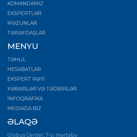
KOMANDAMIZ
EKSPERTLƏR
MƏZUNLAR
TƏRƏFDAŞLAR
MENYU
TƏHLİL
HESABATLAR
EKSPERT RƏYİ
XƏBƏRLƏR VƏ TƏDBİRLƏR
İNFOQRAFİKA
MEDİADA BİZ
ƏLAQƏ
Globus Center, 7-ci mərtəbə